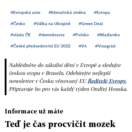
#Evropská unie
#klimatická změna
#Evropa
#Česko
#Válka na Ukrajině
#Green Deal
#vláda ČR
#demokracie
#Polsko
#Maďarsko
#České předsednictví EU 2022
#V4
#Visegrád
Nahlédněte do zákulisí dění v Evropě a sledujte
českou stopu v Bruselu. Odebírejte nejlepší
newsletter v Česku věnovaný EU
Ředitelé Evropy.
Připravuje ho pro vás každý týden Ondřej Houska.
Informace už máte
Teď je čas procvičit mozek