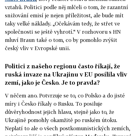
vztahů. Politici podle něj mlčeli o tom, že razantní
snižování emisí je nejen příležitost, ale bude mít
taky velké náklady. „Očekávám tedy, že střet ve
společnosti se ještě vyhrotí.“ V rozhovoru s HN
mluví Braun také o tom, co by pomohlo zvýšit
český vliv v Evropské unii.
Politici z našeho regionu často říkají, že
ruská invaze na Ukrajinu v EU posílila vliv
zemí, jako je Česko. Je to pravda?
V něčem ano. Potvrzuje se to, co Polsko a do jisté
míry i Česko říkaly o Rusku. To posiluje
důvěryhodnost jejich hlasu, stejně jako to, že
Ukrajině pomohly okamžitě po ruském útoku.
Neplatí to ale o všech postkomunistických zemích,