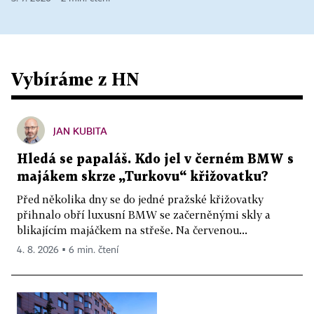
Vybíráme z HN
JAN KUBITA
Hledá se papaláš. Kdo jel v černém BMW s
majákem skrze „Turkovu“ křižovatku?
Před několika dny se do jedné pražské křižovatky
přihnalo obří luxusní BMW se začerněnými skly a
blikajícím majáčkem na střeše. Na červenou...
4. 8. 2026 ▪ 6 min. čtení