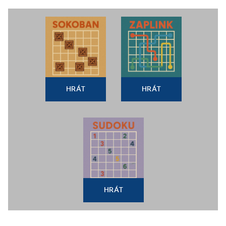
HRÁT
HRÁT
HRÁT