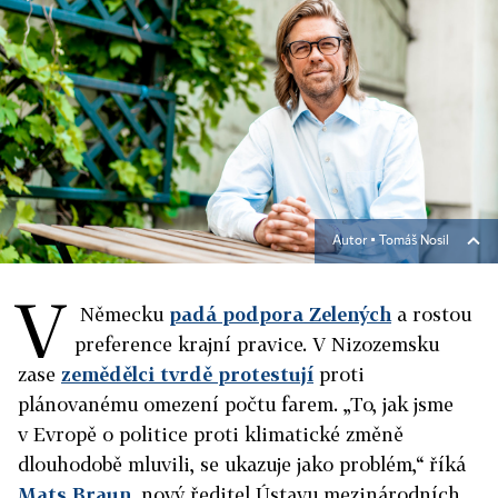
Autor ▪
Tomáš Nosil
V
Německu
padá podpora Zelených
a rostou
preference krajní pravice. V Nizozemsku
zase
zemědělci tvrdě protestují
proti
plánovanému omezení počtu farem. „To, jak jsme
v Evropě o politice proti klimatické změně
dlouhodobě mluvili, se ukazuje jako problém,“ říká
Mats Braun
, nový ředitel Ústavu mezinárodních