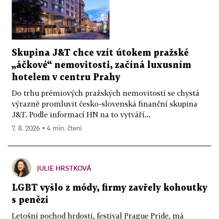
Skupina J&T chce vzít útokem pražské
„áčkové“ nemovitosti, začíná luxusním
hotelem v centru Prahy
Do trhu prémiových pražských nemovitostí se chystá
výrazně promluvit česko-slovenská finanční skupina
J&T. Podle informací HN na to vytváří...
7. 8. 2026 ▪ 4 min. čtení
JULIE HRSTKOVÁ
LGBT vyšlo z módy, firmy zavřely kohoutky
s penězi
Letošní pochod hrdosti, festival Prague Pride, má