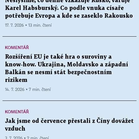
Neslyšíme, co denně vzkazuje Rusko, varuje
Karel Habsburský. Co podle vnuka císaře
potřebuje Evropa a kde se zaseklo Rakousko
17. 7. 2026 ▪ 13 min. čtení
KOMENTÁŘ
Rozšíření EU je také hra o suroviny a
know‑how. Ukrajina, Moldavsko a západní
Balkán se nesmí stát bezpečnostním
rizikem
14. 7. 2026 ▪ 7 min. čtení
KOMENTÁŘ
Jak jsme od července přestali z Číny dovážet
vzduch
3. 7. 2026 ▪ 2 min. čtení