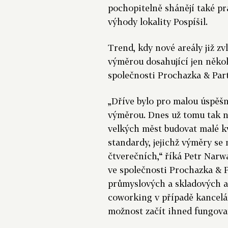
pochopitelně shánějí také pr
výhody lokality Pospíšil.
Trend, kdy nové areály již z
výměrou dosahující jen někol
společnosti Prochazka & Par
„Dříve bylo pro malou úspěšno
výměrou. Dnes už tomu tak n
velkých měst budovat malé kv
standardy, jejichž výměry s
čtverečních,“ říká Petr Narw
ve společnosti Prochazka & P
průmyslových a skladových a
coworking v případě kancelář
možnost začít ihned fungovat