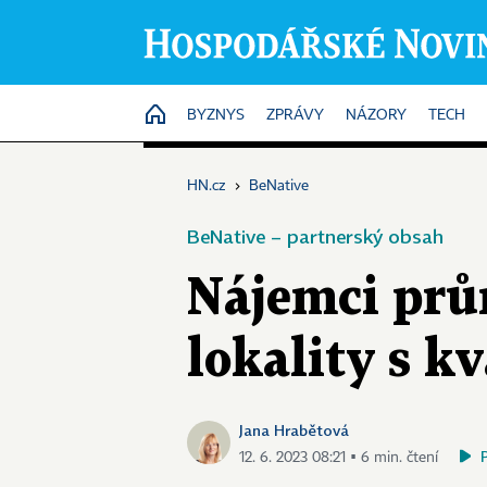
HOME
BYZNYS
ZPRÁVY
NÁZORY
TECH
HN.cz
›
BeNative
BeNative – partnerský obsah
Nájemci prů
lokality s k
Jana Hrabětová
12. 6. 2023 08:21 ▪ 6 min. čtení