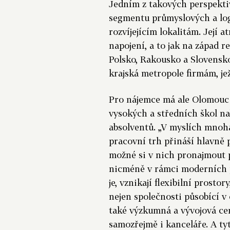
Jedním z takových perspekti
segmentu průmyslových a logi
rozvíjejícím lokalitám. Její 
napojení, a to jak na západ r
Polsko, Rakousko a Slovensko
krajská metropole firmám, jež
Pro nájemce má ale Olomouc 
vysokých a středních škol na
absolventů. „V myslích mnoha 
pracovní trh přináší hlavně 
možné si v nich pronajmout p
nicméně v rámci moderních 
je, vznikají flexibilní prost
nejen společnosti působící v 
také výzkumná a vývojová ce
samozřejmě i kanceláře. A ty