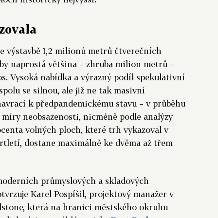
izovala
e výstavbě 1,2 milionů metrů čtverečních
by naprostá většina – zhruba milion metrů –
os. Vysoká nabídka a výrazný podíl spekulativní
polu se silnou, ale již ne tak masivní
navrací k předpandemickému stavu – v průběhu
 míry neobsazenosti, nicméně podle analýzy
ocenta volných ploch, které trh vykazoval v
vrtletí, dostane maximálně ke dvěma až třem
 moderních průmyslových a skladových
tvrzuje Karel Pospíšil, projektový manažer v
dstone, která na hranici městského okruhu