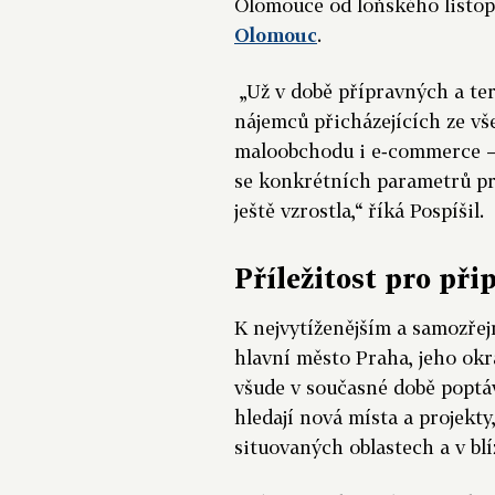
Olomouce od loňského listop
Olomouc
.
„Už v době přípravných a ter
nájemců přicházejících ze vš
maloobchodu i e‑commerce – 
se konkrétních parametrů pr
ještě vzrostla,“ říká Pospíšil.
Příležitost pro při
K nejvytíženějším a samozřejm
hlavní město Praha, jeho okr
všude v současné době poptá
hledají nová místa a projekty
situovaných oblastech a v bl