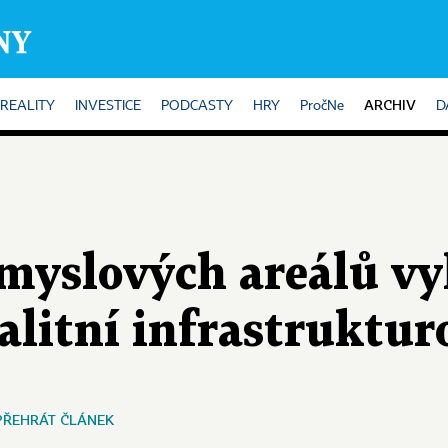
ARCHIV
REALITY
INVESTICE
PODCASTY
HRY
PročNe
D
myslových areálů vyh
valitní infrastruktur
PŘEHRÁT ČLÁNEK