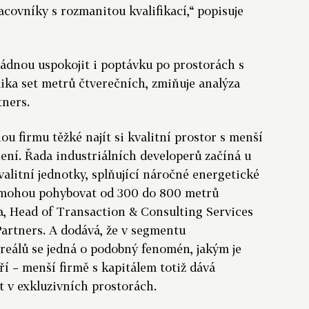
acovníky s rozmanitou kvalifikací,“ popisuje
vládnou uspokojit i poptávku po prostorách s
ika set metrů čtverečních, zmiňuje analýza
tners.
u firmu těžké najít si kvalitní prostor s menší
ení. Řada industriálních developerů začíná u
alitní jednotky, splňující náročné energetické
e mohou pohybovat od 300 do 800 metrů
a, Head of Transaction & Consulting Services
artners. A dodává, že v segmentu
reálů se jedná o podobný fenomén, jakým je
í – menší firmě s kapitálem totiž dává
 v exkluzivních prostorách.