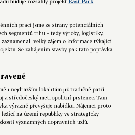
adu buduje rozsáhlý projekt
East Park
énních prací jsme ze strany potenciálních
ech segmentů trhu – tedy výroby, logistiky,
zaznamenali velký zájem o informace týkající
ojektu. Se zahájením stavby pak tato poptávka
pravené
ě i nejdražším lokalitám již tradičně patří
aj a středočeský metropolitní prstenec. Tam
vka výrazně převyšuje nabídku. Nájemci proto
, ležící na území republiky ve strategicky
ízkosti významných dopravních uzlů.