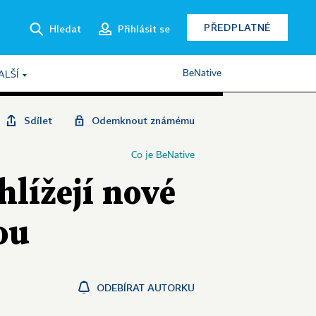
PŘEDPLATNÉ
Hledat
Přihlásit se
BeNative
ALŠÍ
Sdílet
Odemknout známému
Co je BeNative
lížejí nové
ou
ODEBÍRAT AUTORKU