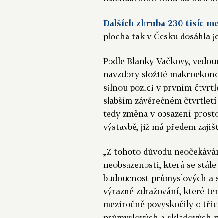
Dalších zhruba 230 tisíc m
plocha tak v Česku dosáhla j
Podle Blanky Vačkovy, vedou
navzdory složité makroekonom
silnou pozici v prvním čtvrt
slabším závěrečném čtvrtletí 
tedy změna v obsazení prosto
výstavbě, již má předem zajiš
„Z tohoto důvodu neočekáváme
neobsazenosti, která se stále 
budoucnost průmyslových a s
výrazné zdražování, které te
meziročně povyskočily o třice
průmyslových a skladových pl