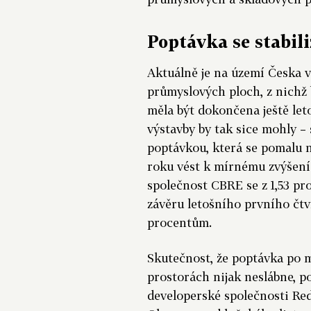
Poptávka se stabil
Aktuálně je na území Česka v
průmyslových ploch, z nichž 
měla být dokončena ještě let
výstavby by tak sice mohly – s
poptávkou, která se pomalu 
roku vést k mírnému zvýšení
společnost CBRE se z 1,53 pr
závěru letošního prvního čt
procentům.
Skutečnost, že poptávka po
prostorách nijak neslábne, po
developerské společnosti Re