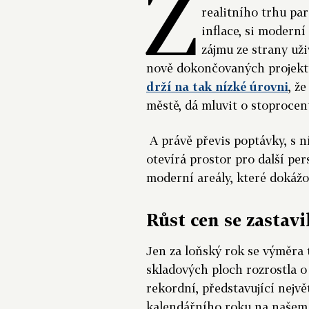
Z
realitního trhu pa
inflace, si modern
zájmu ze strany uži
nově dokončovaných projekt
drží na tak nízké úrovni
, ž
městě, dá mluvit o stoprocen
A právě převis poptávky, s n
otevírá prostor pro další per
moderní areály, které dokáž
Růst cen se zastavil
Jen za loňský rok se výměr
skladových ploch rozrostla o
rekordní, představující nejv
kalendářního roku na našem 