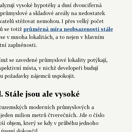
ralyzují vysoké hypotéky a dusí dvouciferná
í průmyslové a skladové areály na nedostatek
vatelů stěžovat nemohou. I přes velký počet
ů se totiž
průměrná míra neobsazenosti stále
e se v mnoha lokalitách, a to nejen v hlavním
tní zaplněnosti.
ímž se zavedené průmyslové lokality potýkají,
spektivní místa, v nichž developeři budují
ou požadavky nájemců uspokojit.
. Stále jsou ale vysoké
a tuzemských moderních průmyslových a
 jeden milion metrů čtverečních. Jde o číslo
ětší objem, který se kdy v průběhu jednoho
území dokončil.