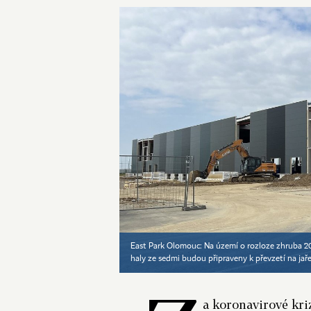
East Park Olomouc: Na území o rozloze zhruba 20
haly ze sedmi budou připraveny k převzetí na jař
a koronavirové kriz