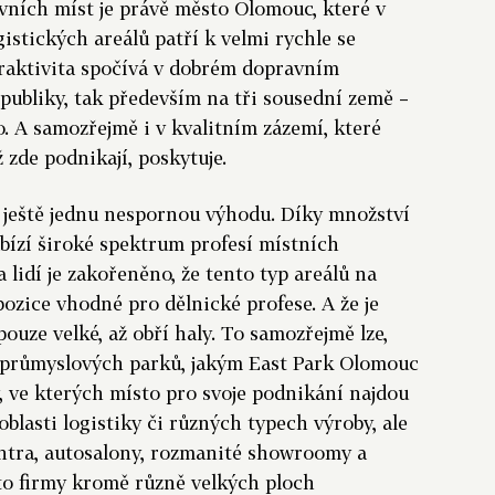
vních míst je právě město Olomouc, které v
stických areálů patří k velmi rychle se
atraktivita spočívá v dobrém dopravním
epubliky, tak především na tři sousední země –
. A samozřejmě i v kvalitním zázemí, které
 zde podnikají, poskytuje.
ještě jednu nespornou výhodu. Díky množství
bízí široké spektrum profesí místních
lidí je zakořeněno, že tento typ areálů na
pozice vhodné pro dělnické profese. A že je
ouze velké, až obří haly. To samozřejmě lze,
průmyslových parků, jakým East Park Olomouc
ory, ve kterých místo pro svoje podnikání najdou
oblasti logistiky či různých typech výroby, ale
ntra, autosalony, rozmanité showroomy a
to firmy kromě různě velkých ploch