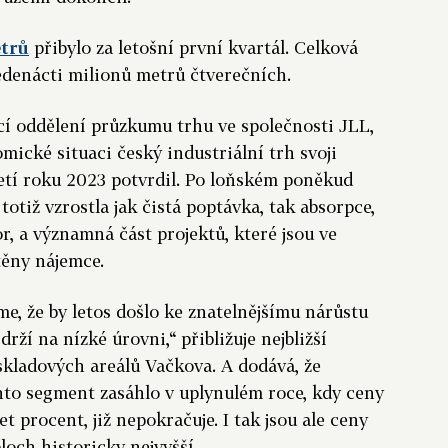
etrů
přibylo za letošní první kvartál. Celková
edenácti milionů metrů čtverečních.
cí oddělení průzkumu trhu ve společnosti JLL,
ické situaci český industriální trh svoji
letí roku 2023 potvrdil. Po loňském poněkud
totiž vzrostla jak čistá poptávka, tak absorpce,
r, a významná část projektů, které jsou ve
těny nájemce.
, že by letos došlo ke znatelnějšímu nárůstu
drží na nízké úrovni,“ přibližuje nejbližší
kladových areálů Vačkova. A dodává, že
nto segment zasáhlo v uplynulém roce, kdy ceny
t procent, již nepokračuje. I tak jsou ale ceny
och historicky nejvyšší.