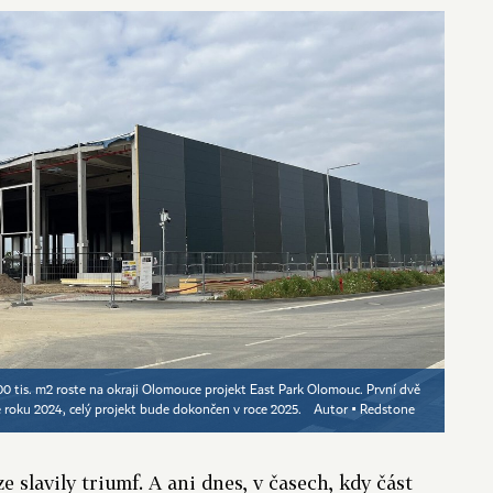
0 tis. m2 roste na okraji Olomouce projekt East Park Olomouc. První dvě
e roku 2024, celý projekt bude dokončen v roce 2025.
Autor ▪
Redstone
e slavily triumf. A ani dnes, v časech, kdy část