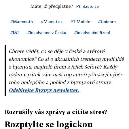
Máte již předplatné?
Přihlaste se
#Mammoth
#Mamut.cz
#T-Mobile
#Unicorn
#J&T
#Insolvence v Česku
#insolvenční řízení
Chcete vědět, co se děje v české a světové
ekonomice? Co si o aktuálních trendech myslí lidé
z byznysu, majitelé firem a jejich šéfové? Každý
týden v pátek vám naši top autoři přinášejí výběr
toho nejlepšího a pohled z byznysové strany.
Odebírejte Byznys newsletter.
Rozrušily vás zprávy a cítíte stres?
Rozptylte se logickou