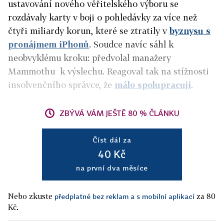
ustavování nového věřitelského výboru se
rozdávaly karty v boji o pohledávky za více než
čtyři miliardy korun, které se ztratily v
byznysu s
pronájmem iPhonů
. Soudce navíc sáhl k
neobvyklému kroku: předvolal manažery
Mammothu k výslechu. Reagoval tak na stížnosti
insolvenčního správce, že
málo spolupracují
.
ZBÝVÁ VÁM JEŠTĚ 80 % ČLÁNKU
Číst dál za
40 Kč
na první dva měsíce
Nebo zkuste
za 80
předplatné bez reklam a s mobilní aplikací
Kč.