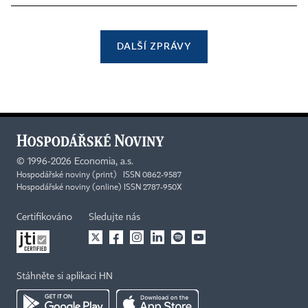
DALŠÍ ZPRÁVY
©
1996-2026
Economia, a.s.
Hospodářské noviny (print) ISSN 0862-9587
Hospodářské noviny (online) ISSN 2787-950X
Certifikováno
Sledujte nás
Stáhněte si aplikaci HN