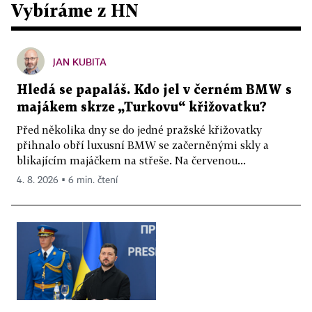
Vybíráme z HN
JAN KUBITA
Hledá se papaláš. Kdo jel v černém BMW s
majákem skrze „Turkovu“ křižovatku?
Před několika dny se do jedné pražské křižovatky
přihnalo obří luxusní BMW se začerněnými skly a
blikajícím majáčkem na střeše. Na červenou...
4. 8. 2026 ▪ 6 min. čtení