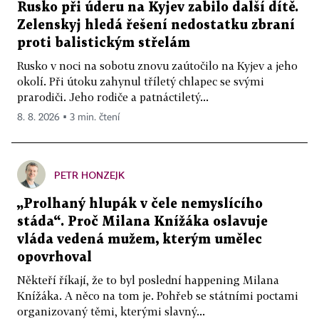
Rusko při úderu na Kyjev zabilo další dítě.
Zelenskyj hledá řešení nedostatku zbraní
proti balistickým střelám
Rusko v noci na sobotu znovu zaútočilo na Kyjev a jeho
okolí. Při útoku zahynul tříletý chlapec se svými
prarodiči. Jeho rodiče a patnáctiletý...
8. 8. 2026 ▪ 3 min. čtení
PETR HONZEJK
„Prolhaný hlupák v čele nemyslícího
stáda“. Proč Milana Knížáka oslavuje
vláda vedená mužem, kterým umělec
opovrhoval
Někteří říkají, že to byl poslední happening Milana
Knížáka. A něco na tom je. Pohřeb se státními poctami
organizovaný těmi, kterými slavný...