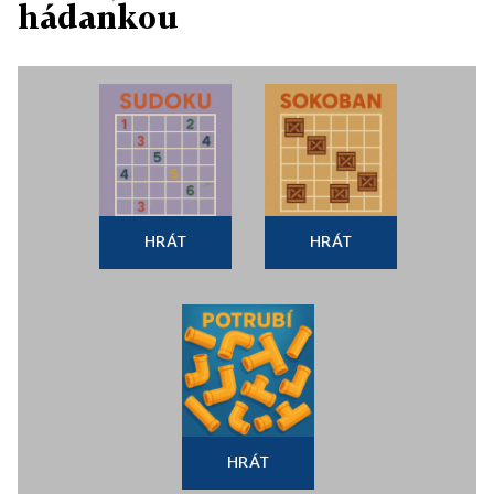
hádankou
HRÁT
HRÁT
HRÁT