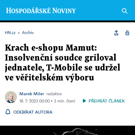
HN.cz
›
Archiv
Krach e-shopu Mamut:
Insolvenční soudce griloval
jednatele, T-Mobile se udržel
ve věřitelském výboru
Marek Miler
redaktor
PŘEHRÁT ČLÁNEK
18. 7. 2023 00:00 ▪ 3 min. čtení
ODEBÍRAT AUTORA