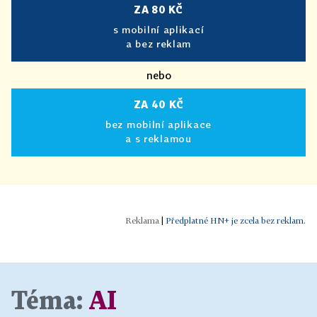
ZA 80 KČ
s mobilní aplikací
a bez reklam
nebo
ZA 40 KČ
bez mobilní aplikace
a s reklamou
|
Předplatné HN+ je zcela bez reklam.
Téma:
AI