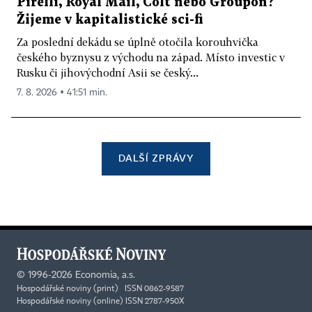
Pirelli, Royal Mail, Colt nebo Groupon?
Žijeme v kapitalistické sci-fi
Za poslední dekádu se úplně otočila korouhvička
českého byznysu z východu na západ. Místo investic v
Rusku či jihovýchodní Asii se český...
7. 8. 2026 ▪ 41:51 min.
DALŠÍ ZPRÁVY
©
1996-2026
Economia, a.s.
Hospodářské noviny (print) ISSN 0862-9587
Hospodářské noviny (online) ISSN 2787-950X