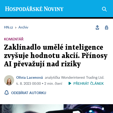
HN.cz
›
Archiv
KOMENTÁŘ
Zaklínadlo umělé inteligence
zvyšuje hodnotu akcií. Přínosy
AI převažují nad riziky
Olívia Lacenová
analytička Wonderinterest Trading Ltd.
PŘEHRÁT ČLÁNEK
4. 8. 2023 00:00 ▪ 2 min. čtení
ODEBÍRAT AUTORKU