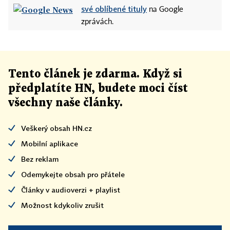
své oblíbené tituly
na Google
zprávách.
Tento článek
je
zdarma. Když si
předplatíte HN, budete moci číst
všechny naše články
.
Veškerý obsah HN.cz
Mobilní aplikace
Bez reklam
Odemykejte obsah pro přátele
Články v audioverzi + playlist
Možnost kdykoliv zrušit