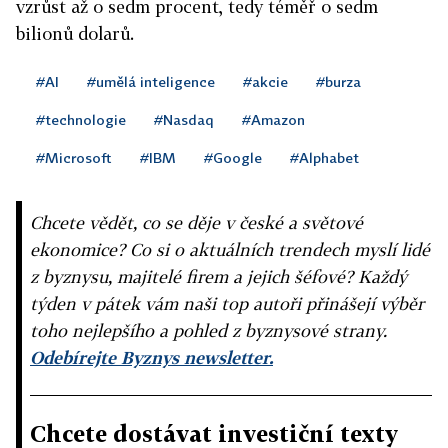
vzrůst až o sedm procent, tedy téměř o sedm
bilionů dolarů.
#AI
#umělá inteligence
#akcie
#burza
#technologie
#Nasdaq
#Amazon
#Microsoft
#IBM
#Google
#Alphabet
Chcete vědět, co se děje v české a světové
ekonomice? Co si o aktuálních trendech myslí lidé
z byznysu, majitelé firem a jejich šéfové? Každý
týden v pátek vám naši top autoři přinášejí výběr
toho nejlepšího a pohled z byznysové strany.
Odebírejte Byznys newsletter.
Chcete dostávat investiční texty