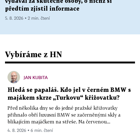
vydával za skutečné osoby, o nichž si
předtím zjistil informace
5. 8. 2026 ▪ 2 min. čtení
Vybíráme z HN
JAN KUBITA
Hledá se papaláš. Kdo jel v černém BMW s
majákem skrze „Turkovu“ křižovatku?
Před několika dny se do jedné pražské křižovatky
přihnalo obří luxusní BMW se začerněnými skly a
blikajícím majáčkem na střeše. Na červenou...
4. 8. 2026 ▪ 6 min. čtení