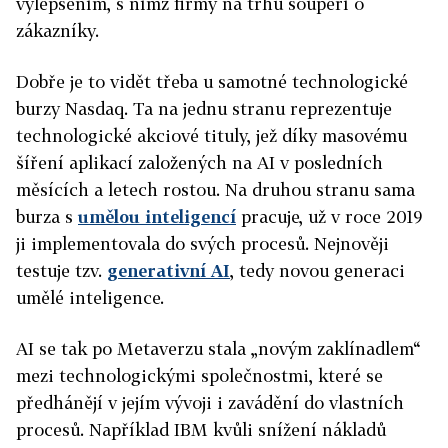
vylepšením, s nímž firmy na trhu soupeří o
zákazníky.
Dobře je to vidět třeba u samotné technologické
burzy Nasdaq. Ta na jednu stranu reprezentuje
technologické akciové tituly, jež díky masovému
šíření aplikací založených na AI v posledních
měsících a letech rostou. Na druhou stranu sama
burza s
umělou inteligencí
pracuje, už v roce 2019
ji implementovala do svých procesů. Nejnověji
testuje tzv.
generativní AI
, tedy novou generaci
umělé inteligence.
AI se tak po Metaverzu stala „novým zaklínadlem“
mezi technologickými společnostmi, které se
předhánějí v jejím vývoji i zavádění do vlastních
procesů. Například IBM kvůli snížení nákladů