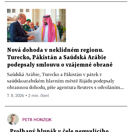
Nová dohoda v neklidném regionu.
Turecko, Pákistán a Saúdská Arábie
podepsaly smlouvu o vzájemné obraně
Saúdská Arábie, Turecko a Pákistán v pátek v
saúdskoarabském hlavním městě Rijádu podepsaly
obrannou dohodu, píše agentura Reuters s odvoláním...
7. 8. 2026 ▪ 2 min. čtení
PETR HONZEJK
„Prolhaný hlupák v čele nemyslícího