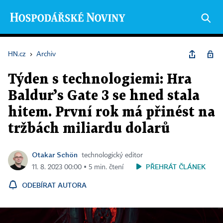
HN.cz
›
Archiv
Týden s technologiemi: Hra
Baldur’s Gate 3 se hned stala
hitem. První rok má přinést na
tržbách miliardu dolarů
Otakar Schön
technologický editor
PŘEHRÁT ČLÁNEK
11. 8. 2023 00:00 ▪ 5 min. čtení
ODEBÍRAT AUTORA