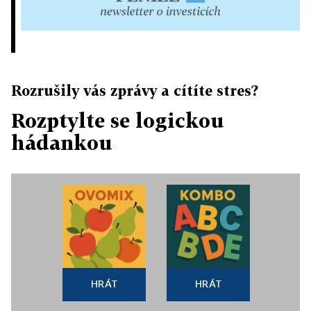
Rozrušily vás zprávy a cítíte stres?
Rozptylte se logickou
hádankou
HRÁT
HRÁT