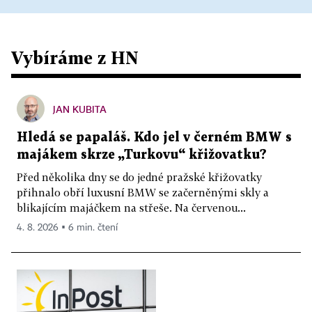
Vybíráme z HN
JAN KUBITA
Hledá se papaláš. Kdo jel v černém BMW s
majákem skrze „Turkovu“ křižovatku?
Před několika dny se do jedné pražské křižovatky
přihnalo obří luxusní BMW se začerněnými skly a
blikajícím majáčkem na střeše. Na červenou...
4. 8. 2026 ▪ 6 min. čtení