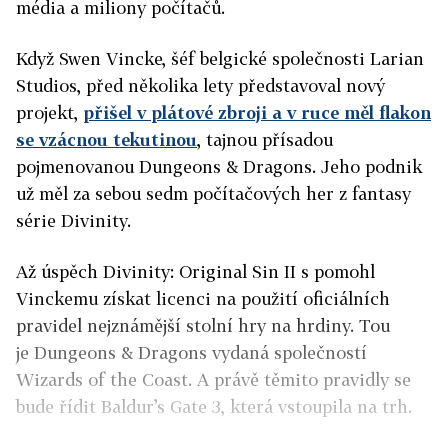
média a miliony počítačů.
Když Swen Vincke, šéf belgické společnosti Larian
Studios, před několika lety představoval nový
projekt,
přišel v plátové zbroji a v ruce měl flakon
se vzácnou tekutinou
, tajnou přísadou
pojmenovanou Dungeons & Dragons. Jeho podnik
už měl za sebou sedm počítačových her z fantasy
série Divinity.
Až úspěch Divinity: Original Sin II s pomohl
Vinckemu získat licenci na použití oficiálních
pravidel nejznámější stolní hry na hrdiny. Tou
je Dungeons & Dragons
vydaná společností
Wizards of the Coast.
A právě těmito pravidly se
bude řídit Baldur’s Gate 3, která vstoupila na trh.