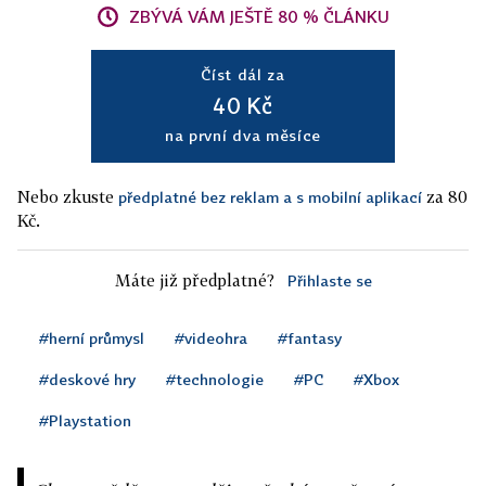
ZBÝVÁ VÁM JEŠTĚ 80 % ČLÁNKU
Číst dál za
40 Kč
na první dva měsíce
Nebo zkuste
za 80
předplatné bez reklam a s mobilní aplikací
Kč.
Máte již předplatné?
Přihlaste se
#herní průmysl
#videohra
#fantasy
#deskové hry
#technologie
#PC
#Xbox
#Playstation