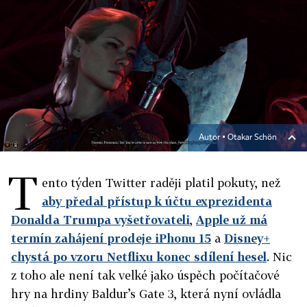
Autor ▪
Otakar Schön
T
ento týden Twitter raději platil pokuty, než
aby předal přístup k účtu exprezidenta
Donalda Trumpa vyšetřovateli
,
Apple už má
termín zahájení prodeje iPhonu 15
a
Disney+
chystá po vzoru Netflixu konec sdílení hesel
. Nic
z toho ale není tak velké jako úspěch počítačové
hry na hrdiny Baldur’s Gate 3, která nyní ovládla