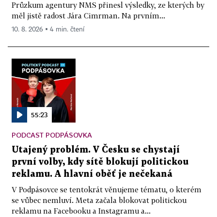
Průzkum agentury NMS přinesl výsledky, ze kterých by
měl jistě radost Jára Cimrman. Na prvním...
10. 8. 2026 ▪ 4 min. čtení
55:23
PODCAST PODPÁSOVKA
Utajený problém. V Česku se chystají
první volby, kdy sítě blokují politickou
reklamu. A hlavní oběť je nečekaná
V Podpásovce se tentokrát věnujeme tématu, o kterém
se vůbec nemluví. Meta začala blokovat politickou
reklamu na Facebooku a Instagramu a...