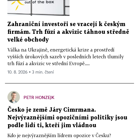
Zahraniční investoři se vracejí k českým
firmám. Trh fúzí a akvizic táhnou středně
velké obchody
Válka na Ukrajině, energetická krize a prostředí
vyšších úrokových sazeb v posledních letech tlumily
trh fúzí a akvizic ve střední Evropě....
10. 8. 2026 ▪ 3 min. čtení
PETR HONZEJK
Česko je země Járy Cimrmana.
Nejvýraznějšími opozičními politiky jsou
podle lidí ti, kteří jim vládnou
Kdo je nejvýraznějším lídrem opozice v Česku?