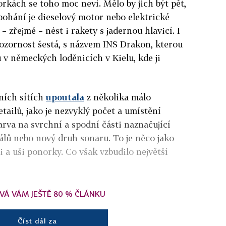
rkách se toho moc neví. Mělo by jich být pět,
pohání je dieselový motor nebo elektrické
– zřejmě – nést i rakety s jadernou hlavicí. I
pozornost šestá, s názvem INS Drakon, kterou
u v německých loděnicích v Kielu, kde ji
ních sítích
upoutala
z několika málo
tailů, jako je nezvyklý počet a umístění
arva na svrchní a spodní části naznačující
lů nebo nový druh sonaru. To je něco jako
 a uši ponorky. Co však vzbudilo největší
VÁ VÁM JEŠTĚ 80 % ČLÁNKU
Číst dál za