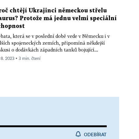
roč chtějí Ukrajinci německou střelu
aurus? Protože má jednu velmi speciální
chopnost
bata, která se v poslední době vede v Německu i v
lších spojeneckých zemích, připomíná někdejší
skusi o dodávkách západních tanků bojující...
 8. 2023 ▪ 3 min. čtení
ODEBÍRAT