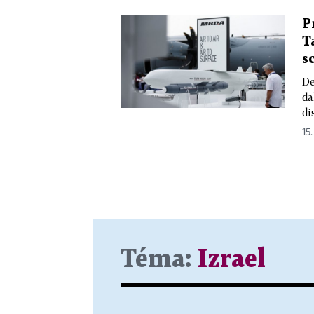
P
T
s
De
da
di
15.
Téma:
Izrael