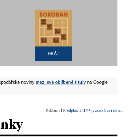
HRÁT
mezi své oblíbené tituly
ospodářské noviny
na Google
|
Předplatné HN+ je zcela bez reklam.
ánky