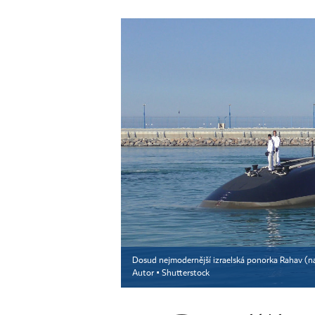
Dosud nejmodernější izraelská ponorka Rahav (na
Autor ▪
Shutterstock