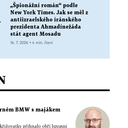
„Špionážní román“ podle
New York Times. Jak se měl z
antiizraelského íránského
.
prezidenta Ahmadínežáda
stát agent Mosadu
16. 7. 2026 ▪ 4 min. čtení
N
 černém BMW s majákem
 křižovatky přihnalo obří luxusní