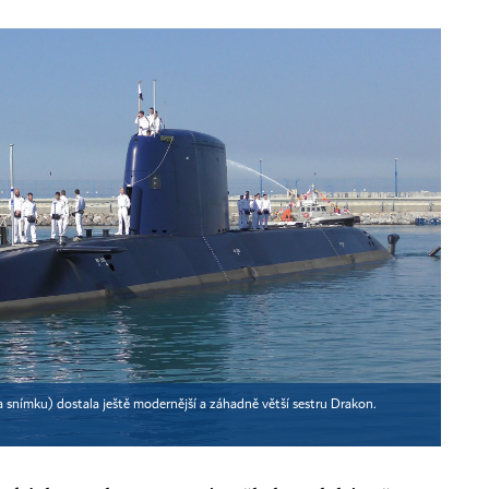
 snímku) dostala ještě modernější a záhadně větší sestru Drakon.