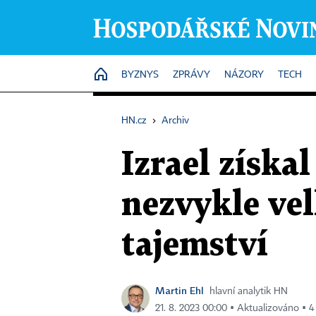
HOME
BYZNYS
ZPRÁVY
NÁZORY
TECH
HN.cz
›
Archiv
Izrael získa
nezvykle vel
tajemství
Martin Ehl
hlavní analytik HN
21. 8. 2023 00:00 ▪ Aktualizováno ▪ 4