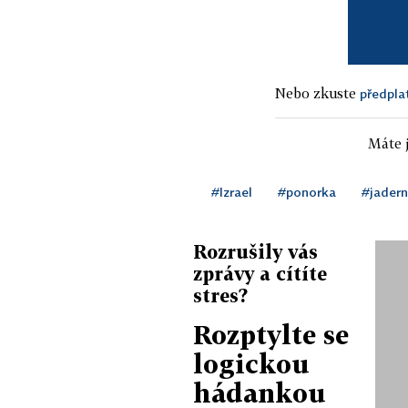
Nebo zkuste
předpla
Máte j
#Izrael
#ponorka
#jadern
Rozrušily vás
zprávy a cítíte
stres?
Rozptylte se
logickou
hádankou