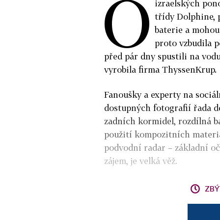
O
izraelských pono
třídy Dolphine, 
baterie a mohou 
proto vzbudila 
před pár dny spustili na vod
vyrobila firma ThyssenKrup.
Fanoušky a experty na sociál
dostupných fotografií řada de
zadních kormidel, rozdílná b
použití kompozitních materiá
podvodní radar – základní oči
zájem, je velká věž.
ZBÝ