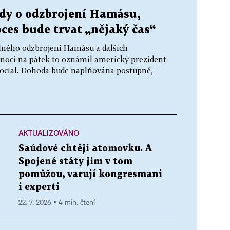
dy o odzbrojení Hamásu,
ces bude trvat „nějaký čas“
lného odzbrojení Hamásu a dalších
 noci na pátek to oznámil americký prezident
Social. Dohoda bude naplňována postupně,
AKTUALIZOVÁNO
Saúdové chtějí atomovku. A
Spojené státy jim v tom
pomůžou, varují kongresmani
i experti
22. 7. 2026 ▪ 4 min. čtení