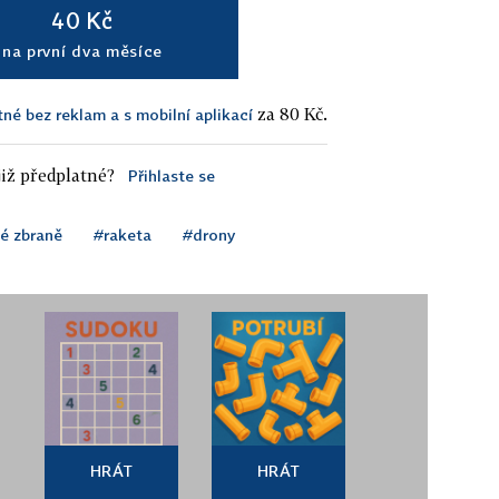
40 Kč
na první dva měsíce
za 80 Kč.
tné bez reklam a s mobilní aplikací
iž předplatné?
Přihlaste se
é zbraně
#raketa
#drony
HRÁT
HRÁT