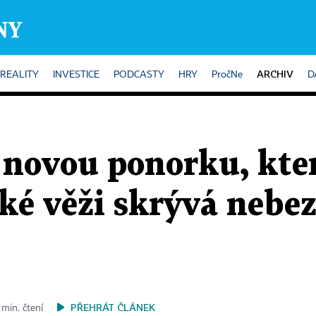
ARCHIV
REALITY
INVESTICE
PODCASTY
HRY
PročNe
D
l novou ponorku, kte
ké věži skrývá nebe
PŘEHRÁT ČLÁNEK
 min. čtení