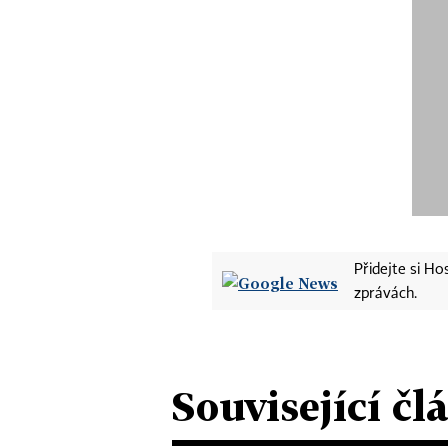
Přidejte si H
zprávách.
Související čl