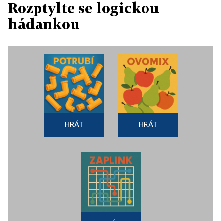
Rozptylte se logickou
hádankou
HRÁT
HRÁT