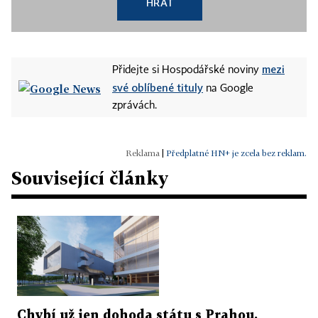
HRÁT
mezi
Přidejte si Hospodářské noviny
své oblíbené tituly
na Google
zprávách.
|
Předplatné HN+ je zcela bez reklam.
Související články
Chybí už jen dohoda státu s Prahou.