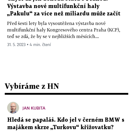
Výstavba nové multifunkční haly
„Pakulu“ za více než miliardu může začít
Před šesti lety byla vysoutěžena výstavba nové
multifunkční haly Kongresového centra Praha (KCP),
teď se zdá, že by se v nejbližších měsících...
31. 5. 2023 ▪ 4 min. čtení
Vybíráme z HN
JAN KUBITA
Hledá se papaláš. Kdo jel v černém BMW s
majákem skrze „Turkovu“ křižovatku?