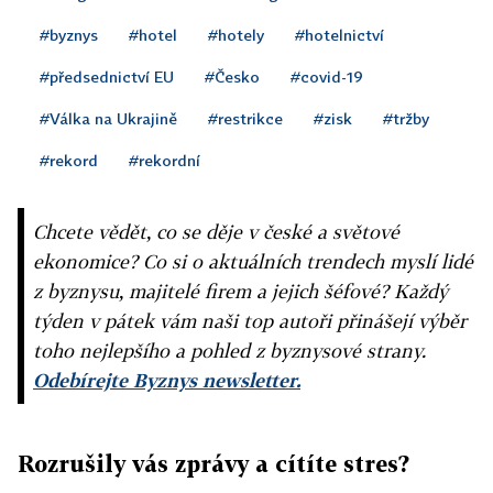
#byznys
#hotel
#hotely
#hotelnictví
#předsednictví EU
#Česko
#covid-19
#Válka na Ukrajině
#restrikce
#zisk
#tržby
#rekord
#rekordní
Chcete vědět, co se děje v české a světové
ekonomice? Co si o aktuálních trendech myslí lidé
z byznysu, majitelé firem a jejich šéfové? Každý
týden v pátek vám naši top autoři přinášejí výběr
toho nejlepšího a pohled z byznysové strany.
Odebírejte Byznys newsletter.
Rozrušily vás zprávy a cítíte stres?