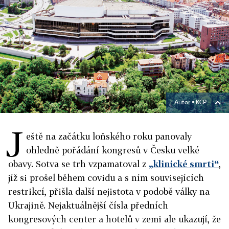
Autor ▪
KCP
J
eště na začátku loňského roku panovaly
ohledně pořádání kongresů v Česku velké
obavy. Sotva se trh vzpamatoval z
„klinické smrti“
,
jíž si prošel během covidu a s ním souvisejících
restrikcí, přišla další nejistota v podobě války na
Ukrajině. Nejaktuálnější čísla předních
kongresových center a hotelů v zemi ale ukazují, že