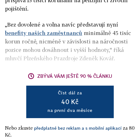
přispívá 15 tisíci korunami na penzijní či životní
pojištění.
„Bez dovolené a volna navíc představují nyní
benefity našich zaměstnanců
minimálně 45 tisíc
korun ročně, nicméně v závislosti na náročnosti
pozice mohou dosáhnout i vyšší hodnoty,“ říká
mluvčí Plzeňského Prazdroje Zdeněk Kovář.
ZBÝVÁ VÁM JEŠTĚ 90 % ČLÁNKU
Číst dál za
40 Kč
na první dva měsíce
Nebo zkuste
za 80
předplatné bez reklam a s mobilní aplikací
Kč.