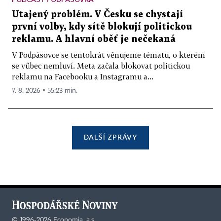
Utajený problém. V Česku se chystají
první volby, kdy sítě blokují politickou
reklamu. A hlavní oběť je nečekaná
V Podpásovce se tentokrát věnujeme tématu, o kterém
se vůbec nemluví. Meta začala blokovat politickou
reklamu na Facebooku a Instagramu a...
7. 8. 2026 ▪ 55:23 min.
DALŠÍ ZPRÁVY
©
1996-2026
Economia, a.s.