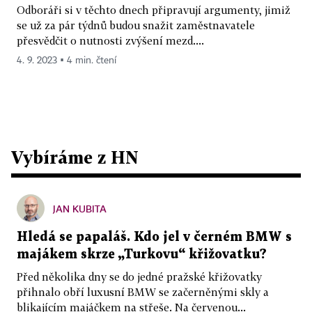
Odboráři si v těchto dnech připravují argumenty, jimiž
se už za pár týdnů budou snažit zaměstnavatele
přesvědčit o nutnosti zvýšení mezd....
4. 9. 2023 ▪ 4 min. čtení
Vybíráme z HN
JAN KUBITA
Hledá se papaláš. Kdo jel v černém BMW s
majákem skrze „Turkovu“ křižovatku?
Před několika dny se do jedné pražské křižovatky
přihnalo obří luxusní BMW se začerněnými skly a
blikajícím majáčkem na střeše. Na červenou...