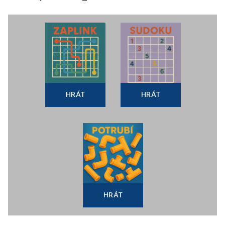
HRÁT
HRÁT
HRÁT