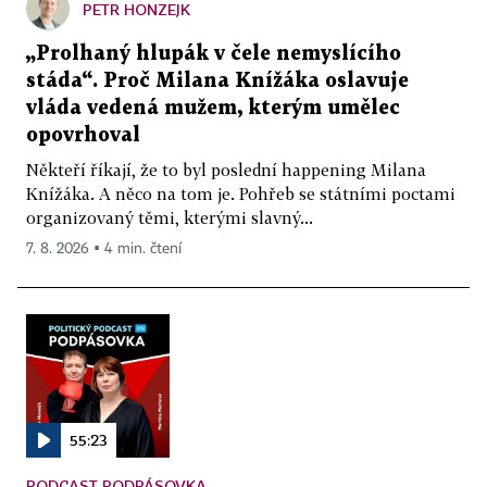
PETR HONZEJK
„Prolhaný hlupák v čele nemyslícího
stáda“. Proč Milana Knížáka oslavuje
vláda vedená mužem, kterým umělec
opovrhoval
Někteří říkají, že to byl poslední happening Milana
Knížáka. A něco na tom je. Pohřeb se státními poctami
organizovaný těmi, kterými slavný...
7. 8. 2026 ▪ 4 min. čtení
55:23
PODCAST PODPÁSOVKA