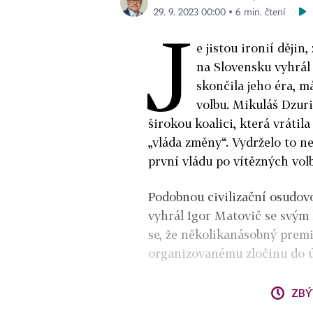
29. 9. 2023 00:00 ▪ 6 min. čtení
J
e jistou ironií dějin
na Slovensku vyhrál
skončila jeho éra, 
volbu. Mikuláš Dzuri
širokou koalici, která vráti
„vláda změny“. Vydrželo to ne
první vládu po vítězných volb
Podobnou civilizační osudovos
vyhrál Igor Matovič se svým 
se, že několikanásobný premi
organizovanému zločinu do útr
ZBÝ