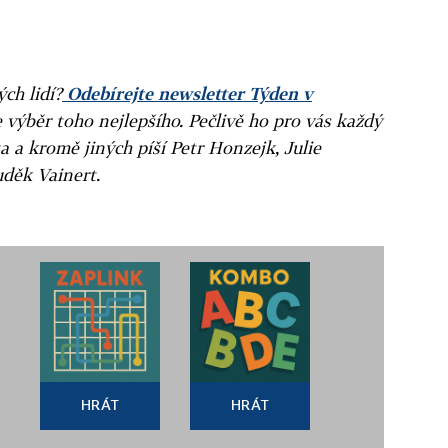
ých lidí?
Odebírejte newsletter Týden v
e výběr toho nejlepšího. Pečlivě ho pro vás každý
a a kromě jiných píší Petr Honzejk, Julie
uděk Vainert.
HRÁT
HRÁT