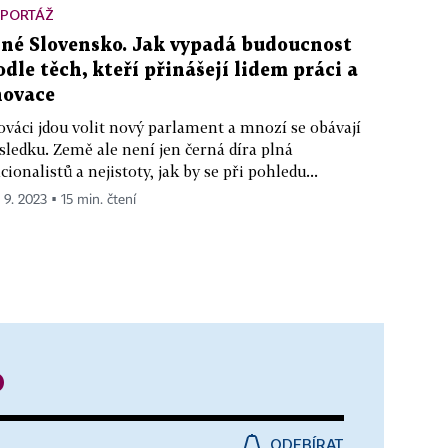
EPORTÁŽ
iné Slovensko. Jak vypadá budoucnost
odle těch, kteří přinášejí lidem práci a
novace
ováci jdou volit nový parlament a mnozí se obávají
sledku. Země ale není jen černá díra plná
cionalistů a nejistoty, jak by se při pohledu...
 9. 2023 ▪ 15 min. čtení
o
ODEBÍRAT