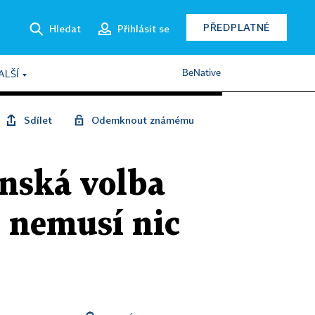
PŘEDPLATNÉ
Hledat
Přihlásit se
BeNative
ALŠÍ
Sdílet
Odemknout známému
enská volba
ň nemusí nic