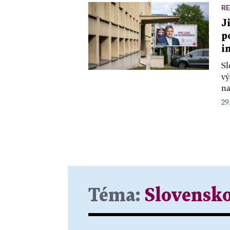
R
J
p
i
Sl
vý
na
29.
Téma:
Slovensk