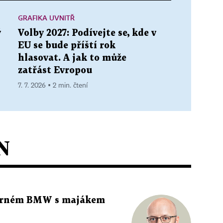
GRAFIKA UVNITŘ
ý
Volby 2027: Podívejte se, kde v
EU se bude příští rok
hlasovat. A jak to může
zatřást Evropou
7. 7. 2026 ▪ 2 min. čtení
N
 černém BMW s majákem