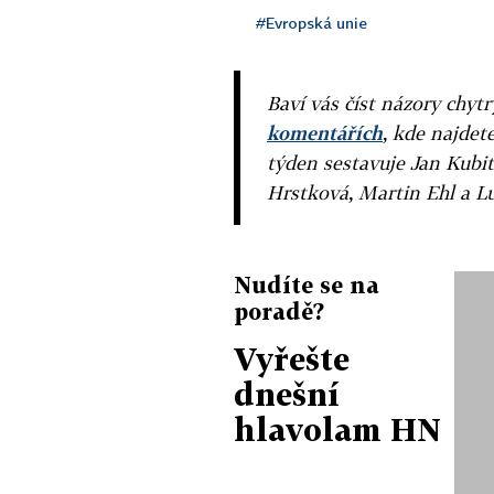
#Evropská unie
Baví vás číst názory chytr
komentářích
, kde najdet
týden sestavuje Jan Kubit
Hrstková, Martin Ehl a L
Nudíte se na
poradě?
Vyřešte
dnešní
hlavolam HN