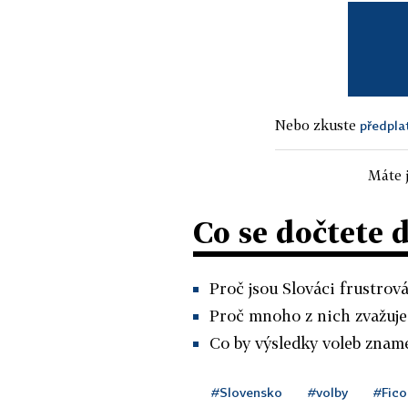
Nebo zkuste
předpla
Máte j
Co se dočtete 
Proč jsou Slováci frustrov
Proč mnoho z nich zvažuje
Co by výsledky voleb znam
#Slovensko
#volby
#Fico