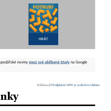
HRÁT
mezi své oblíbené tituly
ospodářské noviny
na Google
|
Předplatné HN+ je zcela bez reklam.
ánky