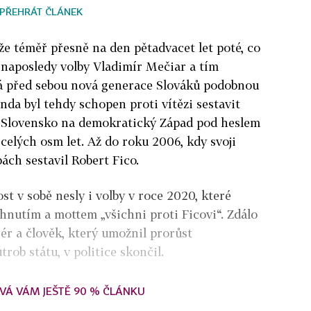
PŘEHRÁT ČLÁNEK
, že téměř přesně na den pětadvacet let poté, co
 naposledy volby Vladimír Mečiar a tím
má před sebou nová generace Slováků podobnou
nda byl tehdy schopen proti vítězi sestavit
la Slovensko na demokratický Západ pod heslem
celých osm let. Až do roku 2006, kdy svoji
ách sestavil Robert Fico.
t v sobě nesly i volby v roce 2020, které
hnutím a mottem „všichni proti Ficovi“. Zdálo
ér a člověk, který umožnil prorůst
ob státu, v politice skončil.
VÁ VÁM JEŠTĚ 90 % ČLÁNKU