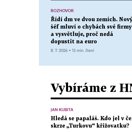
ROZHOVOR
Řídí dm ve dvou zemích. Nov
šéf mluví o chybách své firmy
a vysvětluje, proč nedá
dopustit na euro
8. 7. 2026 ▪ 13 min. čtení
Vybíráme z H
JAN KUBITA
Hledá se papaláš. Kdo jel v
skrze „Turkovu“ křižovatku?