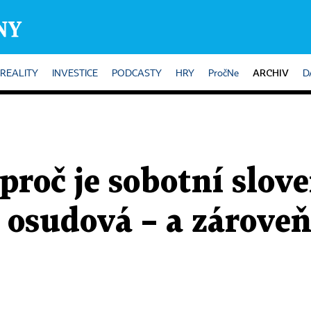
ARCHIV
REALITY
INVESTICE
PODCASTY
HRY
PročNe
D
proč je sobotní slov
i osudová – a zárove