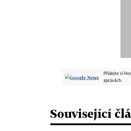
Přidejte si H
zprávách.
Související čl