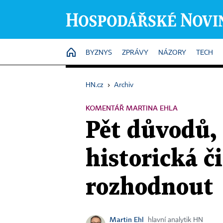
HOME
BYZNYS
ZPRÁVY
NÁZORY
TECH
HN.cz
›
Archiv
KOMENTÁŘ MARTINA EHLA
Pět důvodů, 
historická č
rozhodnout
Martin Ehl
hlavní analytik HN