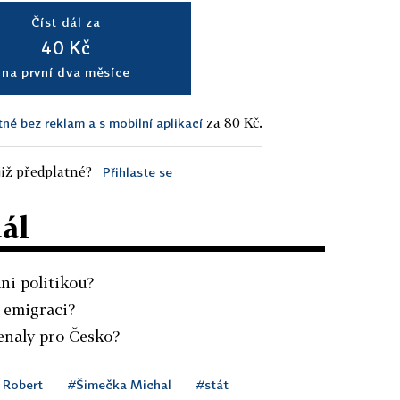
Číst dál za
40 Kč
na první dva měsíce
za 80 Kč.
tné bez reklam a s mobilní aplikací
iž předplatné?
Přihlaste se
dál
áni politikou?
 emigraci?
enaly pro Česko?
 Robert
#Šimečka Michal
#stát