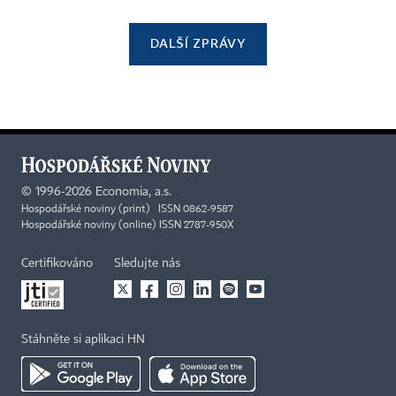
DALŠÍ ZPRÁVY
©
1996-2026
Economia, a.s.
Hospodářské noviny (print) ISSN 0862-9587
Hospodářské noviny (online) ISSN 2787-950X
Certifikováno
Sledujte nás
Stáhněte si aplikaci HN