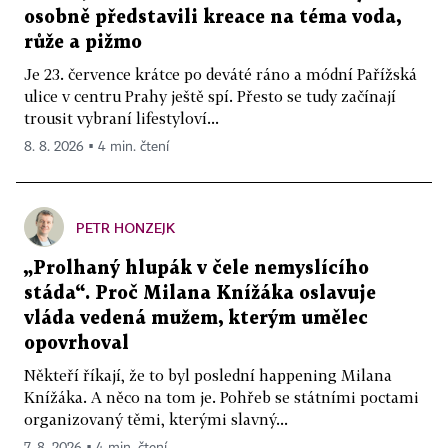
osobně představili kreace na téma voda,
růže a pižmo
Je 23. července krátce po deváté ráno a módní Pařížská
ulice v centru Prahy ještě spí. Přesto se tudy začínají
trousit vybraní lifestyloví...
8. 8. 2026 ▪ 4 min. čtení
PETR HONZEJK
„Prolhaný hlupák v čele nemyslícího
stáda“. Proč Milana Knížáka oslavuje
vláda vedená mužem, kterým umělec
opovrhoval
Někteří říkají, že to byl poslední happening Milana
Knížáka. A něco na tom je. Pohřeb se státními poctami
organizovaný těmi, kterými slavný...