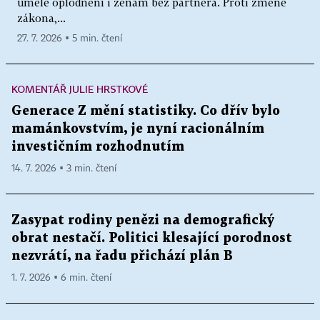
umělé oplodnění i ženám bez partnera. Proti změně
zákona,...
27. 7. 2026 ▪ 5 min. čtení
KOMENTÁŘ JULIE HRSTKOVÉ
Generace Z mění statistiky. Co dřív bylo
mamánkovstvím, je nyní racionálním
investičním rozhodnutím
14. 7. 2026 ▪ 3 min. čtení
Zasypat rodiny penězi na demografický
obrat nestačí. Politici klesající porodnost
nezvrátí, na řadu přichází plán B
1. 7. 2026 ▪ 6 min. čtení