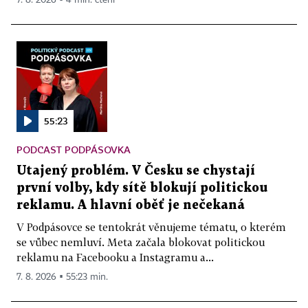
7. 8. 2026 ▪ 4 min. čtení
55:23
PODCAST PODPÁSOVKA
Utajený problém. V Česku se chystají
první volby, kdy sítě blokují politickou
reklamu. A hlavní oběť je nečekaná
V Podpásovce se tentokrát věnujeme tématu, o kterém
se vůbec nemluví. Meta začala blokovat politickou
reklamu na Facebooku a Instagramu a...
7. 8. 2026 ▪ 55:23 min.