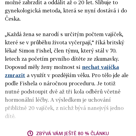
možné zabrzdit a oddálit až o 20 let. Slibuje to
gynekologická metoda, která se nyní dostává i do
Česka.
„Každá žena se narodí s určitým počtem vajíček,
které se v průběhu života vyčerpají,“ říká britský
lékař Simon Fishel, člen týmu, který stál v 70.
letech za početím prvního dítěte ze zkumavky.
Doposud měly ženy možnost si
nechat vajíčka
zmrazit
a využít v pozdějším věku. Pro tělo jde ale
podle Fishela o náročnou proceduru. Je totiž
nutné podstoupit dvě až tři kola odběrů včetně
hormonální léčby. A výsledkem je uchování
přibližně 20 vajíček, z nichž bývá nanejvýš jedno
dítě.
ZBÝVÁ VÁM JEŠTĚ 80 % ČLÁNKU