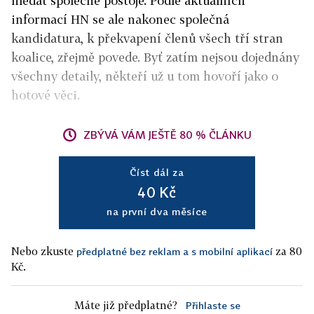
hledat společné postoje. Podle aktuálních
informací HN se ale nakonec společná
kandidatura, k překvapení členů všech tří stran
koalice, zřejmě povede. Byť zatím nejsou dojednány
všechny detaily, někteří už u tom hovoří jako o
hotové věci.
ZBÝVÁ VÁM JEŠTĚ 80 % ČLÁNKU
Číst dál za
40 Kč
na první dva měsíce
Nebo zkuste
za 80
předplatné bez reklam a s mobilní aplikací
Kč.
Máte již předplatné?
Přihlaste se