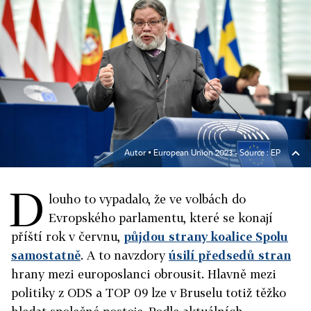
Autor ▪
European Union 2023 - Source : EP
D
louho to vypadalo, že ve volbách do
Evropského parlamentu, které se konají
příští rok v červnu,
půjdou strany koalice Spolu
samostatně
. A to navzdory
úsilí předsedů stran
hrany mezi europoslanci obrousit. Hlavně mezi
politiky z ODS a TOP 09 lze v Bruselu totiž těžko