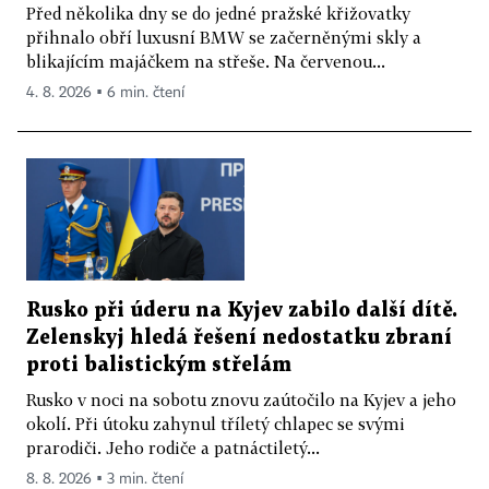
Před několika dny se do jedné pražské křižovatky
přihnalo obří luxusní BMW se začerněnými skly a
blikajícím majáčkem na střeše. Na červenou...
4. 8. 2026 ▪ 6 min. čtení
Rusko při úderu na Kyjev zabilo další dítě.
Zelenskyj hledá řešení nedostatku zbraní
proti balistickým střelám
Rusko v noci na sobotu znovu zaútočilo na Kyjev a jeho
okolí. Při útoku zahynul tříletý chlapec se svými
prarodiči. Jeho rodiče a patnáctiletý...
8. 8. 2026 ▪ 3 min. čtení