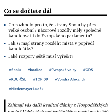
Co se dočtete dál
Co rozhodlo pro to, že strany Spolu by přes
velké osobní i názorové rozdíly měly společně
kandidovat i do Evropského parlamentu?
Jak si mají strany rozdělit místa v popředí
kandidátky?
Jaké rozpory ještě musí vyřešit?
#Spolu
#koalice
#Evropské volby
#ODS
#KDU-ČSL
#TOP 09
#Vondra Alexandr
#Niedermayer Luděk
Zajímají vás další kvalitní články z Hospodářských
novin? Výběr těch nejúspěšnějších posíláme každý