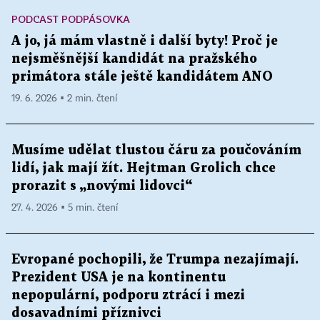
PODCAST PODPÁSOVKA
A jo, já mám vlastně i další byty! Proč je
nejsměšnější kandidát na pražského
primátora stále ještě kandidátem ANO
19. 6. 2026 ▪ 2 min. čtení
Musíme udělat tlustou čáru za poučováním
lidí, jak mají žít. Hejtman Grolich chce
prorazit s „novými lidovci“
27. 4. 2026 ▪ 5 min. čtení
Evropané pochopili, že Trumpa nezajímají.
Prezident USA je na kontinentu
nepopulární, podporu ztrácí i mezi
dosavadními příznivci