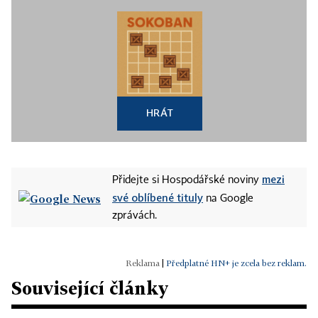
HRÁT
mezi
Přidejte si Hospodářské noviny
své oblíbené tituly
na Google
zprávách.
|
Předplatné HN+ je zcela bez reklam.
Související články