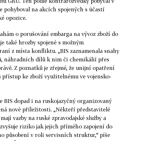
žbu GRU. Ten podle kontrarozvědky pobýval v
e pohyboval na akcích spojených s účastí
é opozice.
snahám o porušování embarga na vývoz zboží do
je také hrozby spojené s možným
aní z místa konfliktu. „BIS zaznamenala snahy
ů, náhradních dílů k nim či chemikálií přes
právě. Z poznatků je zřejmé, že unijní opatření
přístup ke zboží využitelnému ve vojensko-
le BIS dopad i na ruskojazyčný organizovaný
ná nové příležitosti. „Někteří představitelé
mají vazby na ruské zpravodajské služby a
zvyšuje riziko jak jejich přímého zapojení do
o působení v roli servisních struktur,“ píše