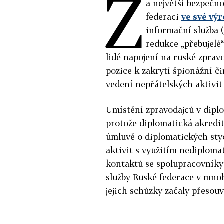
Z
a největší bezpečn
federaci
ve své vý
informační služba (
redukce „přebujelé“
lidé napojení na ruské zpravod
pozice k zakrytí špionážní či
vedení nepřátelských aktivit
Umístění zpravodajců v dip
protože diplomatická akredi
úmluvě o diplomatických styc
aktivit s využitím nediploma
kontaktů se spolupracovníky
služby Ruské federace v mnoh
jejich schůzky začaly přesou