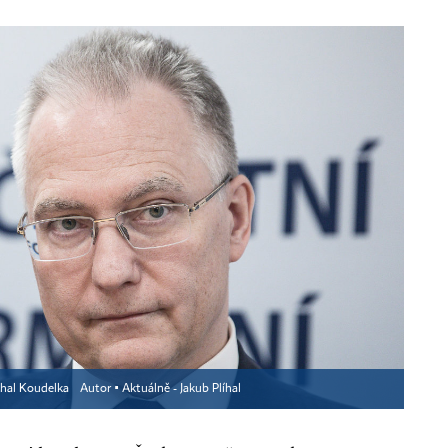
ichal Koudelka
Autor ▪
Aktuálně - Jakub Plíhal