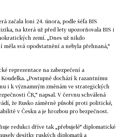
rá začala loni 24. února, podle šéfa BIS
zika, na která už před lety upozorňovala BIS i
mokratických zemí. „Dnes už nikdo
í měla svá opodstatnění a nebyla přehnaná,“
ické reprezentace na zabezpečení a
 Koudelka. „Postupně dochází k razantnímu
anu i k významným změnám ve strategických
ezpečnosti ČR,“ napsal. V červnu schválená
ádí, že Rusko záměrně působí proti politické,
bilitě v Česku a je hrozbou pro bezpečnost.
uje redukci dříve tak „přebujelé“ diplomatické
musely desítky ruských diplomatů a