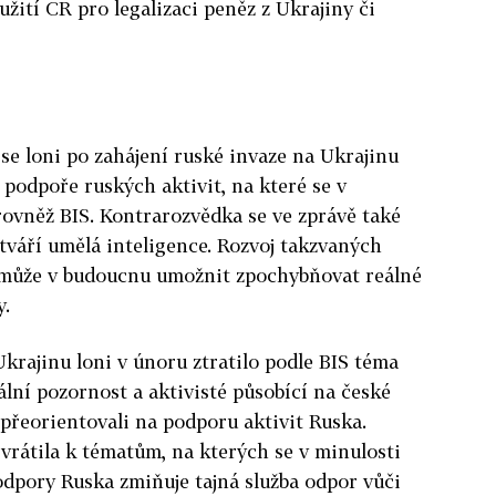
užití ČR pro legalizaci peněz z Ukrajiny či
se loni po zahájení ruské invaze na Ukrajinu
 podpoře ruských aktivit, na které se v
rovněž BIS. Kontrarozvědka se ve zprávě také
ytváří umělá inteligence. Rozvoj takzvaných
 může v budoucnu umožnit zpochybňovat reálné
y.
Ukrajinu loni v únoru ztratilo podle BIS téma
ní pozornost a aktivisté působící na české
přeorientovali na podporu aktivit Ruska.
vrátila k tématům, na kterých se v minulosti
podpory Ruska zmiňuje tajná služba odpor vůči