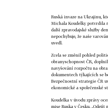
Ruská invaze na Ukrajinu, kte
Michala Koudelky potvrdila ri
další zpravodajské služby de
nepochybuje, že naše varován
uvedl.
Zcela se změnil pohled polit
obranyschopnost ČR, doplnil
navyšování rozpočtu na obr
dokumentech týkajících se b
Bezpečnostní strategie ČR uv
ekonomické a společenské sta
Koudelka v úvodu zprávy oceň
mise Ruska v Česku. „Odejít 