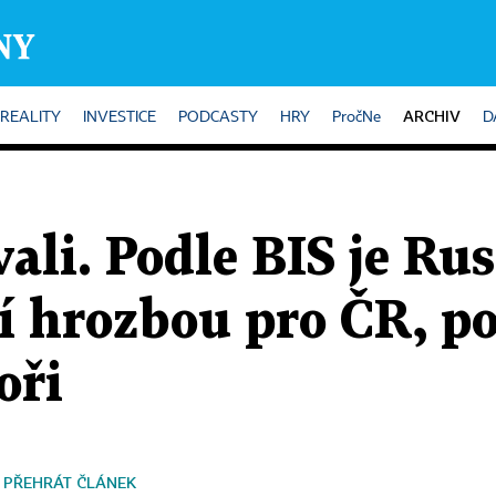
ARCHIV
REALITY
INVESTICE
PODCASTY
HRY
PročNe
D
ali. Podle BIS je Rus
í hrozbou pro ČR, p
oři
PŘEHRÁT ČLÁNEK