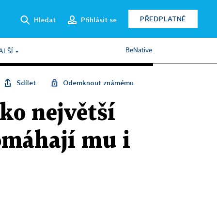
PŘEDPLATNÉ
Hledat
Přihlásit se
BeNative
ALŠÍ
Sdílet
Odemknout známému
ko největší
omáhají mu i