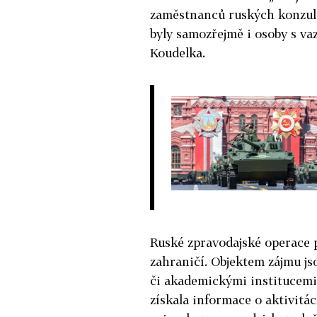
zaměstnanců ruských konzulá
byly samozřejmě i osoby s va
Koudelka.
Ruské zpravodajské operace p
zahraničí. Objektem zájmu j
či akademickými institucemi, 
získala informace o aktivitá