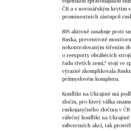
vojenskou zpravodajskou slu
ČR a s novinářským krytím s
prominentních zástupců rusk
BIS aktivně zasahuje proti 
Ruska, preventivně monitoru
nekontrolovaným šířením zbr
o reexporty obráběcích stroj
řadu třetích zemí,“ stojí ve z
výrazně zkomplikovala Rusku 
průmyslovém komplexu.
Konflikt na Ukrajině má pod
zločin, pro který válka zname
ruskojazyčného zločinu v ČR 
válečný konflikt na Ukrajině 
subverzních akcí, tak prostéh