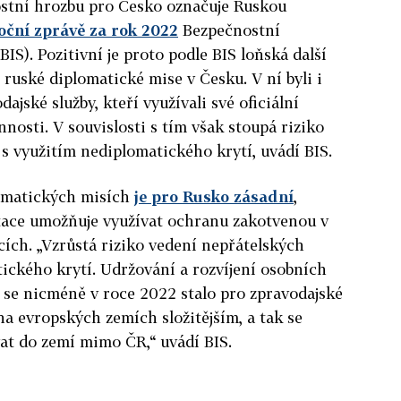
ostní hrozbu pro Česko označuje Ruskou
roční zprávě za rok 2022
Bezpečnostní
BIS). Pozitivní je proto podle BIS loňská další
 ruské diplomatické mise v Česku. V ní byli i
ajské služby, kteří využívali své oficiální
nnosti. V souvislosti s tím však stoupá riziko
 s využitím nediplomatického krytí, uvádí BIS.
lomatických misích
je pro Rusko zásadní
,
tace umožňuje využívat ochranu zakotvenou v
ích. „Vzrůstá riziko vedení nepřátelských
tického krytí. Udržování a rozvíjení osobních
 se nicméně v roce 2022 stalo pro zpravodajské
a evropských zemích složitějším, a tak se
vat do zemí mimo ČR,“ uvádí BIS.