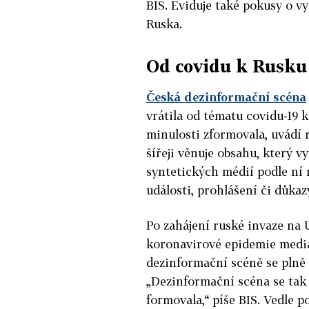
BIS. Eviduje také pokusy o vy
Ruska.
Od covidu k Rusku
Česká dezinformační scéna
vrátila od tématu covidu-19 k
minulosti zformovala, uvádí 
šířeji věnuje obsahu, který v
syntetických médií podle ní
události, prohlášení či důkaz
Po zahájení ruské invaze na 
koronavirové epidemie mediál
dezinformační scéně se plně 
„Dezinformační scéna se tak 
formovala,“ píše BIS. Vedle 