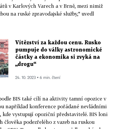
tů v Karlových Varech a v Brně, mezi nimiž
zbou na ruské zpravodajské služby,“ uvedl
Vítězství za každou cenu. Rusko
pumpuje do války astronomické
částky a ekonomika si zvyká na
„drogu“
24. 10. 2023 ▪ 6 min. čtení
odle BIS také cílí na aktivity tamní opozice v
sou například konference pořádané nevládními
kde vystupují opoziční představitelé. BIS loni
ch člověka podezřelého z vazeb na ruskou