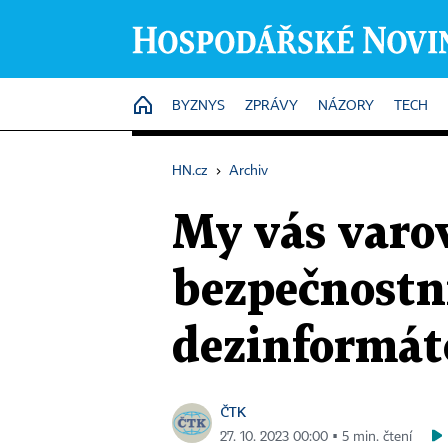
HOME
BYZNYS
ZPRÁVY
NÁZORY
TECH
HN.cz
›
Archiv
My vás varov
bezpečnostn
dezinformát
ČTK
27. 10. 2023 00:00 ▪ 5 min. čtení