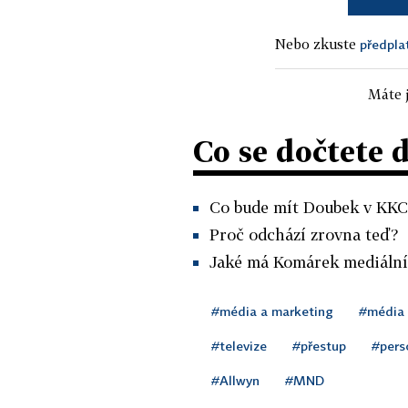
Nebo zkuste
předpla
Máte j
Co se dočtete 
Co bude mít Doubek v KKC
Proč odchází zrovna teď?
Jaké má Komárek mediální
#média a marketing
#média
#televize
#přestup
#pers
#Allwyn
#MND