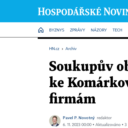
HOME
BYZNYS
ZPRÁVY
NÁZORY
TECH
HN.cz
›
Archiv
Soukupův ob
ke Komárkov
firmám
Pavel P. Novotný
redaktor
6. 11. 2023 00:00 ▪ Aktualizováno ▪ 3 