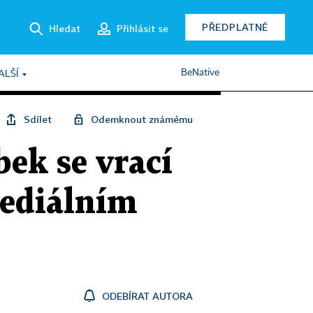
PŘEDPLATNÉ
Hledat
Přihlásit se
BeNative
ALŠÍ
Sdílet
Odemknout známému
ek se vrací
mediálním
ODEBÍRAT AUTORA