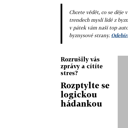
Chcete vědět, co se děje 
trendech myslí lidé z byzn
v pátek vám naši top auto
byznysové strany.
Odebíre
Rozrušily vás
zprávy a cítíte
stres?
Rozptylte se
logickou
hádankou