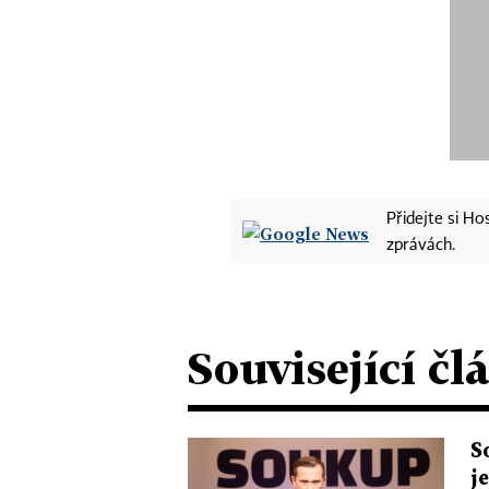
Přidejte si H
zprávách.
Související čl
S
j