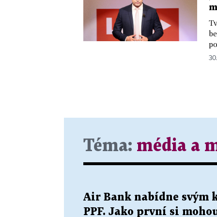
m
Tv
be
po
30
Téma:
média a 
Air Bank nabídne svým k
PPF. Jako první si moho