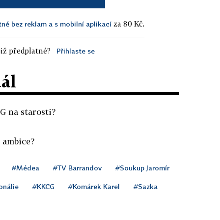
za 80 Kč.
tné bez reklam a s mobilní aplikací
iž předplatné?
Přihlaste se
dál
G na starosti?
 ambice?
#Médea
#TV Barrandov
#Soukup Jaromír
onálie
#KKCG
#Komárek Karel
#Sazka