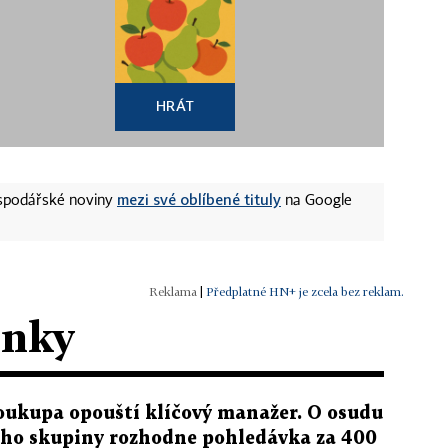
HRÁT
mezi své oblíbené tituly
ospodářské noviny
na Google
|
Předplatné HN+ je zcela bez reklam.
ánky
oukupa opouští klíčový manažer. O osudu
eho skupiny rozhodne pohledávka za 400