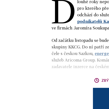
D
louhé roky nepo
pro kterého pře
odchází do služ
podnikatelů K
ve firmách Jaromíra Soukup
Od začátku listopadu se bu
skupiny KKCG. Do ní patří ze
čele s českou Sazkou,
energe
služeb Aricoma Group. Komár
zadavatele inzerce na českém
ZBÝ