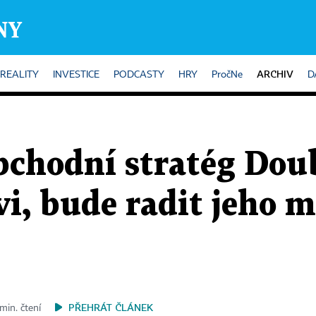
ARCHIV
REALITY
INVESTICE
PODCASTY
HRY
PročNe
D
chodní stratég Doub
i, bude radit jeho 
PŘEHRÁT ČLÁNEK
min. čtení