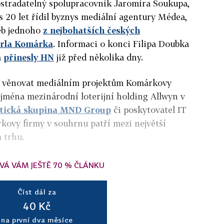
stradatelný spolupracovník Jaromíra Soukupa,
s 20 let řídil byznys mediální agentury Médea,
eb jednoho
z nejbohatších českých
arla Komárka
. Informaci o konci Filipa Doubka
a
přinesly HN
již před několika dny.
de věnovat mediálním projektům Komárkovy
jména mezinárodní loterijní holding Allwyn v
tická skupina MND Group
či poskytovatel IT
kovy firmy v souhrnu patří mezi největší
 trhu.
VÁ VÁM JEŠTĚ 70 % ČLÁNKU
Číst dál za
40 Kč
na první dva měsíce