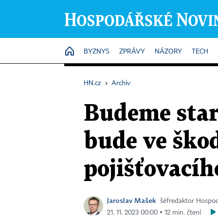
HOME
BYZNYS
ZPRÁVY
NÁZORY
TECH
HN.cz
›
Archiv
Budeme star
bude ve ško
pojišťovacíh
Jaroslav Mašek
šéfredaktor Hospo
21. 11. 2023 00:00 ▪ 12 min. čtení