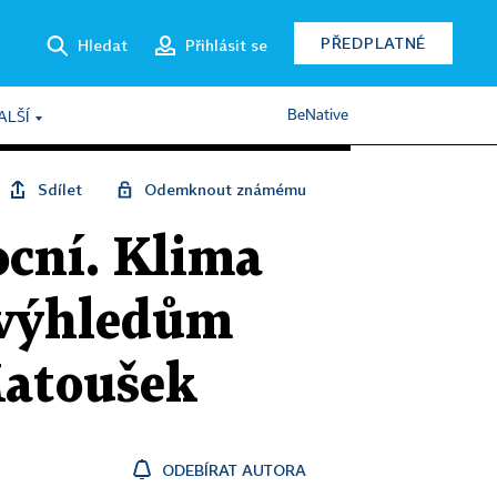
PŘEDPLATNÉ
Hledat
Přihlásit se
BeNative
ALŠÍ
Sdílet
Odemknout známému
ocní. Klima
 výhledům
Matoušek
ODEBÍRAT AUTORA