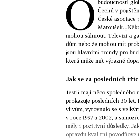
O
budoucnosti glob
Čechů v pojištěn
České asociace p
Matoušek. „Někdy
mohou sáhnout. Televizi a gau
dům nebo že mohou mít problém
jsou hlavními trendy pro bud
která může mít výrazné dopa
Jak se za posledních třic
Jestli mají něco společného ro
prokazuje posledních 30 let. 
vlivům, vyrovnalo se s velký
v roce 1997 a 2002, a samoz
měly i pozitivní důsledky. Ja
opravdu kvalitní povodňové m