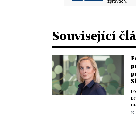
zprávách.
Související čl
P
p
p
S
Po
pr
ma
12.