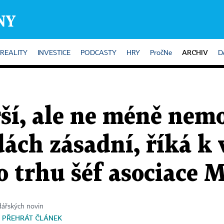
ARCHIV
REALITY
INVESTICE
PODCASTY
HRY
PročNe
D
ší, ale ne méně nem
dách zásadní, říká k
o trhu šéf asociace 
dářských novin
PŘEHRÁT ČLÁNEK