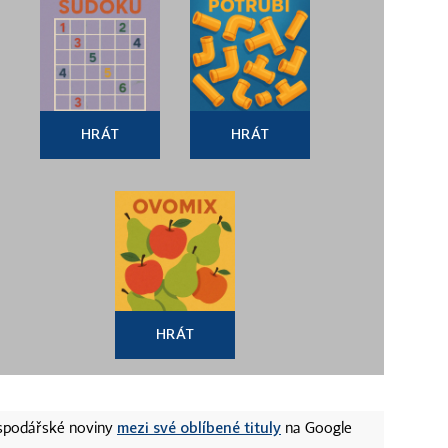
HRÁT
HRÁT
HRÁT
mezi své oblíbené tituly
ospodářské noviny
na Google