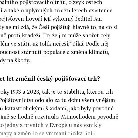
álního pojišťovacího trhu, o zvyklostech
í a také o uplynulých třiceti letech existence
ojišťoven hovoří její výkonný ředitel Jan
 se mi zdá, že Češi pojišťují hlavně to, na co si
č proti krádeži. To, že jim může shořet celý
 ve stáří, už tolik neřeší,“ říká. Podle něj
oucnost stárnutí populace a změna klimatu,
dy na škody.
et let změnil český pojišťovací trh?
ky 1993 a 2023, tak je to stabilita, kterou trh
Pojišťovnictví odolalo za tu dobu všem vnějším
mi katastrofickými škodami, jako byly povodně
řejmě se hodně rozvinulo. Mimochodem povodně
ko jedny z prvních v Evropě u nás vznikly
apy a změnilo se vnímání rizika lidí i