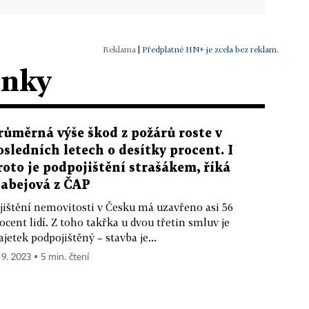
|
Předplatné HN+ je zcela bez reklam.
ánky
růměrná výše škod z požárů roste v
osledních letech o desítky procent. I
roto je podpojištění strašákem, říká
labejová z ČAP
jištění nemovitosti v Česku má uzavřeno asi 56
ocent lidí. Z toho takřka u dvou třetin smluv je
jetek podpojištěný – stavba je...
 9. 2023 ▪ 5 min. čtení