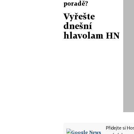
poradě?
Vyřešte
dnešní
hlavolam HN
Přidejte si H