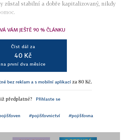
y zůstal stabilní a dobře kapitalizovaný, nikdy
pomoc.
VÁ VÁM JEŠTĚ 90 % ČLÁNKU
Číst dál za
40 Kč
na první dva měsíce
za 80 Kč.
tné bez reklam a s mobilní aplikací
iž předplatné?
Přihlaste se
pojišťoven
#pojišťovnictví
#pojišťovna