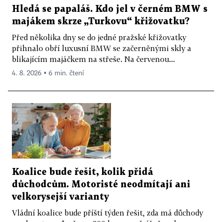
Hledá se papaláš. Kdo jel v černém BMW s
majákem skrze „Turkovu“ křižovatku?
Před několika dny se do jedné pražské křižovatky
přihnalo obří luxusní BMW se začerněnými skly a
blikajícím majáčkem na střeše. Na červenou...
4. 8. 2026 ▪ 6 min. čtení
Koalice bude řešit, kolik přidá
důchodcům. Motoristé neodmítají ani
velkorysejší varianty
Vládní koalice bude příští týden řešit, zda má důchody