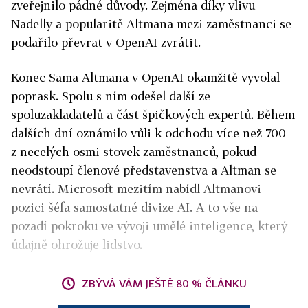
zveřejnilo pádné důvody. Zejména díky vlivu
Nadelly a popularitě Altmana mezi zaměstnanci se
podařilo převrat v OpenAI zvrátit.
Konec Sama Altmana v OpenAI okamžitě vyvolal
poprask. Spolu s ním odešel další ze
spoluzakladatelů a část špičkových expertů. Během
dalších dní oznámilo vůli k odchodu více než 700
z necelých osmi stovek zaměstnanců, pokud
neodstoupí členové představenstva a Altman se
nevrátí. Microsoft mezitím nabídl Altmanovi
pozici šéfa samostatné divize AI. A to vše na
pozadí pokroku ve vývoji umělé inteligence, který
údajně ohrožuje lidstvo.
ZBÝVÁ VÁM JEŠTĚ 80 % ČLÁNKU