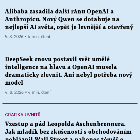
Alibaba zasadila další ránu OpenAI a
Anthropicu. Nový Qwen se dotahuje na
nejlepší AI světa, opět je levnější a otevřený
5. 8. 2026 ▪ 4 min. čtení
DeepSeek znovu postavil svět umělé
inteligence na hlavu a OpenAI musela
dramaticky zlevnit. Ani nebyl potřeba nový
model
4. 8. 2026 ▪ 4 min. čtení
GRAFIKA UVNITŘ
Vzestup a pád Leopolda Aschenbrennera.
Jak mladík bez zkušeností s obchodováním
pobláznil Wall Street a nakonec téměř o