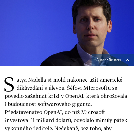
Autor ▪
Reuters
S
atya Nadella si mohl nakonec užít americké
díkůvzdání s úlevou. Šéfovi Microsoftu se
povedlo zažehnat krizi v OpenAI, která ohrožovala
i budoucnost softwarového giganta.
Představenstvo OpenAI, do níž Microsoft
investoval 11 miliard dolarů, odvolalo minulý pátek
výkonného ředitele. Nečekaně, bez toho, aby