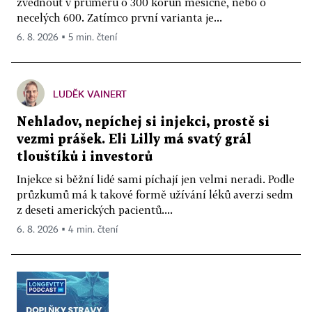
zvednout v průměru o 300 korun měsíčně, nebo o
necelých 600. Zatímco první varianta je...
6. 8. 2026 ▪ 5 min. čtení
LUDĚK VAINERT
Nehladov, nepíchej si injekci, prostě si
vezmi prášek. Eli Lilly má svatý grál
tlouštíků i investorů
Injekce si běžní lidé sami píchají jen velmi neradi. Podle
průzkumů má k takové formě užívání léků averzi sedm
z deseti amerických pacientů....
6. 8. 2026 ▪ 4 min. čtení