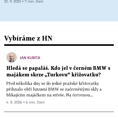
25. 9. 2025 ▪ 7 min. čtení
Vybíráme z HN
JAN KUBITA
Hledá se papaláš. Kdo jel v černém BMW s
majákem skrze „Turkovu“ křižovatku?
Před několika dny se do jedné pražské křižovatky
přihnalo obří luxusní BMW se začerněnými skly a
blikajícím majáčkem na střeše. Na červenou...
4. 8. 2026 ▪ 6 min. čtení