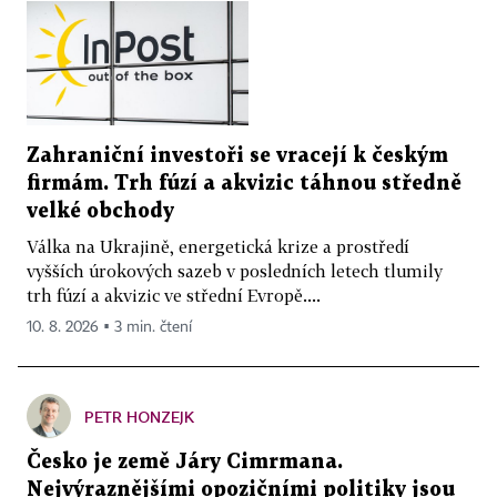
Zahraniční investoři se vracejí k českým
firmám. Trh fúzí a akvizic táhnou středně
velké obchody
Válka na Ukrajině, energetická krize a prostředí
vyšších úrokových sazeb v posledních letech tlumily
trh fúzí a akvizic ve střední Evropě....
10. 8. 2026 ▪ 3 min. čtení
PETR HONZEJK
Česko je země Járy Cimrmana.
Nejvýraznějšími opozičními politiky jsou