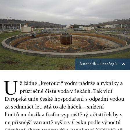
Autor ▪
HN – Libor Fojtík
U
ž žádné „kvetoucí“ vodní nádrže a rybníky a
průzračně čistá voda v řekách. Tak vidí
Evropská unie české hospodaření s odpadní vodou
za sedmnáct let. Má to ale háček – snížení
limitů na dusík a fosfor vypouštěný z čističek by v
nejpřísnější variantě vyšlo v Česku podle výpočtů