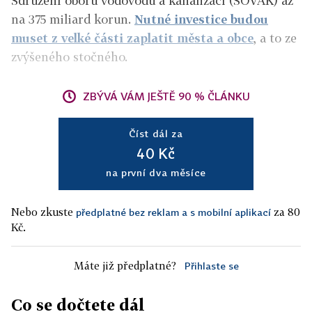
Sdružení oboru vodovodů a kanalizací (SOVAK) až
na 375 miliard korun.
Nutné investice budou
muset z velké části zaplatit města a obce
, a to ze
zvýšeného stočného.
ZBÝVÁ VÁM JEŠTĚ 90 % ČLÁNKU
Číst dál za
40 Kč
na první dva měsíce
Nebo zkuste
za 80
předplatné bez reklam a s mobilní aplikací
Kč.
Máte již předplatné?
Přihlaste se
Co se dočtete dál