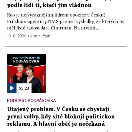
podle lidí ti, kteří jim vládnou
Kdo je nejvýraznějším lídrem opozice v Česku?
Průzkum agentury NMS přinesl výsledky, ze kterých by
měl jistě radost Jára Cimrman. Na prvním...
10. 8. 2026 ▪ 4 min. čtení
55:23
PODCAST PODPÁSOVKA
Utajený problém. V Česku se chystají
první volby, kdy sítě blokují politickou
reklamu. A hlavní oběť je nečekaná