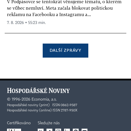
V Podpásovce se tentokrát věnujeme tématu, o kterém
se vůbec nemluví. Meta začala blokovat politickou
reklamu na Facebooku a Instagramu a...
7. 8. 2026 ▪ 55:23 min.
DALŠÍ ZPRÁVY
©
1996-2026
Economia, a.s.
Hospodářské noviny (print) ISSN 0862-9587
Hospodářské noviny (online) ISSN 2787-950X
Certifikováno
Sledujte nás