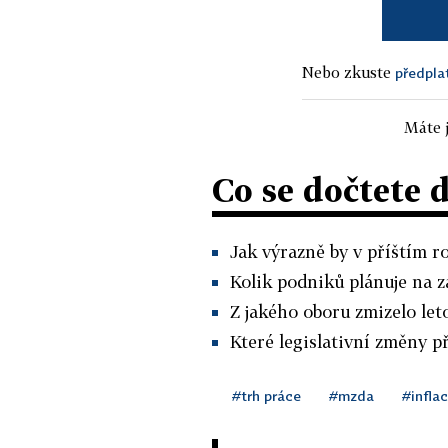
Nebo zkuste
předpla
Máte j
Co se dočtete 
Jak výrazně by v příštím r
Kolik podniků plánuje na za
Z jakého oboru zmizelo let
Které legislativní změny př
#trh práce
#mzda
#infla