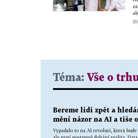
za
ab
20
Téma:
Vše o trh
Bereme lidi zpět a hledá
mění názor na AI a tiše 
Vypadalo to na AI revoluci, která bud
ale nyní postupně dohání realita. Data