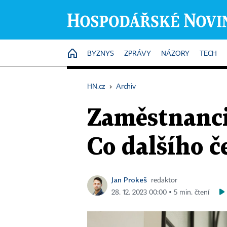
HOME
BYZNYS
ZPRÁVY
NÁZORY
TECH
HN.cz
›
Archiv
Zaměstnanci
Co dalšího č
Jan Prokeš
redaktor
28. 12. 2023 00:00 ▪ 5 min. čtení