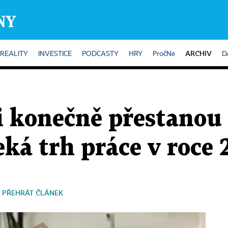
ARCHIV
REALITY
INVESTICE
PODCASTY
HRY
PročNe
D
 konečně přestanou
eká trh práce v roce
PŘEHRÁT ČLÁNEK