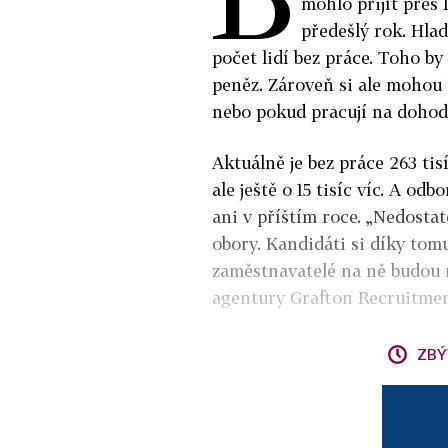
mohlo přijít přes 1
předešlý rok. Hla
počet lidí bez práce. Toho by 
peněz. Zároveň si ale mohou l
nebo pokud pracují na dohod
Aktuálně je b
ez práce 263 tisí
ale ještě o 15 tisíc víc. A o
dbo
ani v příštím roce. „Nedosta
obory. Kandidáti si díky to
zaměstnavatelé na ně budou m
agentury Grafton Recruitme
ZBÝ