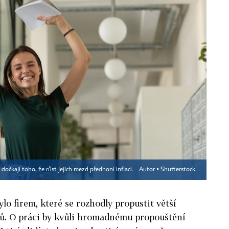
čkají toho, že růst jejich mezd předhoní inflaci.
Autor ▪
Shutterstock
lo firem, které se rozhodly propustit větší
ů. O práci by kvůli hromadnému propouštění