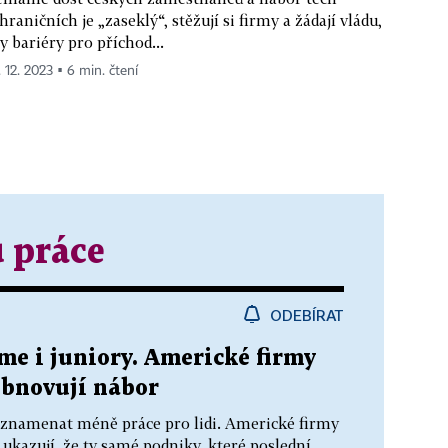
hraničních je „zaseklý“, stěžují si firmy a žádají vládu,
y bariéry pro příchod...
. 12. 2023 ▪ 6 min. čtení
u práce
ODEBÍRAT
me i juniory. Americké firmy
obnovují nábor
e znamenat méně práce pro lidi. Americké firmy
 ukazují, že ty samé podniky, které poslední