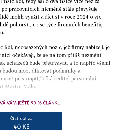
1 tisíc lidí, tedy asi o dva tisíce více než za
d po pracovnících nicméně stále převyšuje
lidé mohli využít a říct si v roce 2024 o víc
idé pohoršit, co se týče firemních benefitů,
u.
c lidí, neobsazených pozic, jež firmy nabízejí, je
rníci očekávají, že se na tom příliš nezmění
tek uchazečů bude přetrvávat, a to napříč všemi
mu budou moct diktovat podmínky a
uset přistoupit,“ říká ředitel personální
nt Martin Malo.
VÁ VÁM JEŠTĚ 90 % ČLÁNKU
Číst dál za
40 Kč