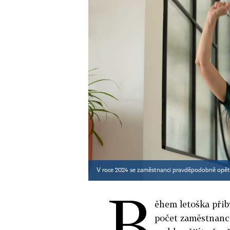
V roce 2024 se zaměstnanci pravděpodobně opět do
B
ěhem letoška přiby
počet zaměstnanc