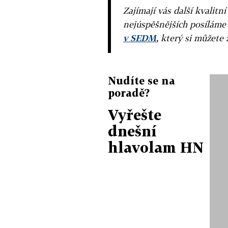
Zajímají vás další kvalit
nejúspěšnějších posíláme
v SEDM
, který si můžete 
Nudíte se na
poradě?
Vyřešte
dnešní
hlavolam HN