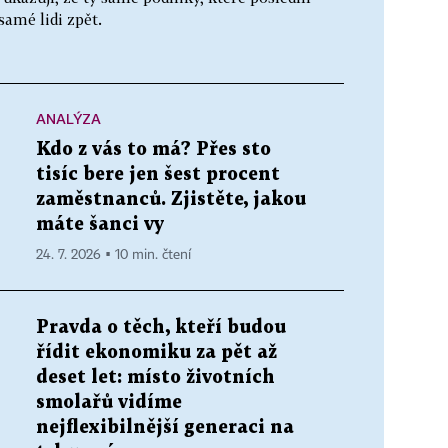
samé lidi zpět.
ANALÝZA
Kdo z vás to má? Přes sto
tisíc bere jen šest procent
zaměstnanců. Zjistěte, jakou
máte šanci vy
24. 7. 2026 ▪ 10 min. čtení
Pravda o těch, kteří budou
řídit ekonomiku za pět až
deset let: místo životních
smolařů vidíme
nejflexibilnější generaci na