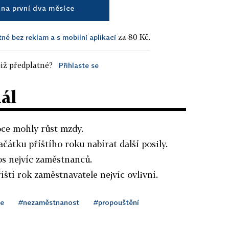
na první dva měsíce
za 80 Kč.
tné bez reklam a s mobilní aplikací
iž předplatné?
Přihlaste se
dál
oce mohly růst mzdy.
čátku příštího roku nabírat další posily.
os nejvíc zaměstnanců.
íští rok zaměstnavatele nejvíc ovlivní.
ce
#nezaměstnanost
#propouštění