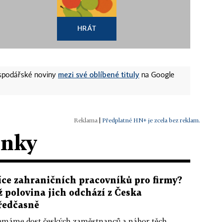
HRÁT
mezi své oblíbené tituly
ospodářské noviny
na Google
|
Předplatné HN+ je zcela bez reklam.
ánky
íce zahraničních pracovníků pro firmy?
ž polovina jich odchází z Česka
ředčasně
máme dost českých zaměstnanců a nábor těch