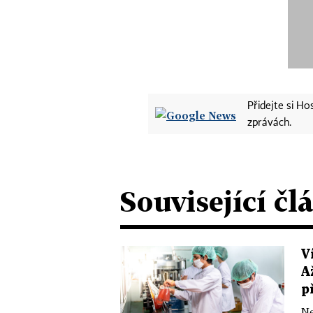
Přidejte si H
zprávách.
Související čl
V
A
p
Ne