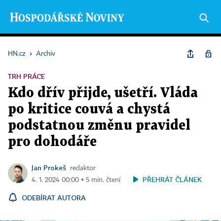
HN.cz
›
Archiv
TRH PRÁCE
Kdo dřív přijde, ušetří. Vláda
po kritice couvá a chystá
podstatnou změnu pravidel
pro dohodáře
Jan Prokeš
redaktor
PŘEHRÁT ČLÁNEK
4. 1. 2024 00:00 ▪ 5 min. čtení
ODEBÍRAT AUTORA