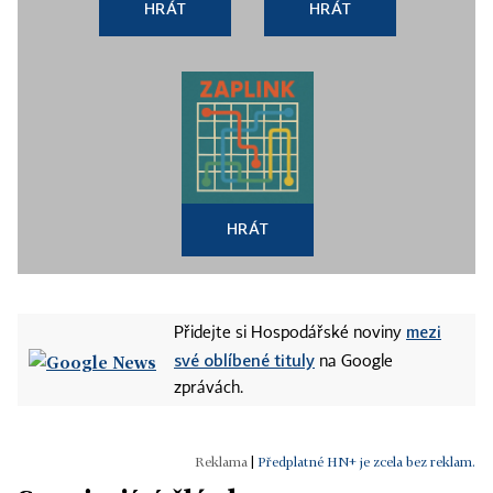
HRÁT
HRÁT
HRÁT
mezi
Přidejte si Hospodářské noviny
své oblíbené tituly
na Google
zprávách.
|
Předplatné HN+ je zcela bez reklam.