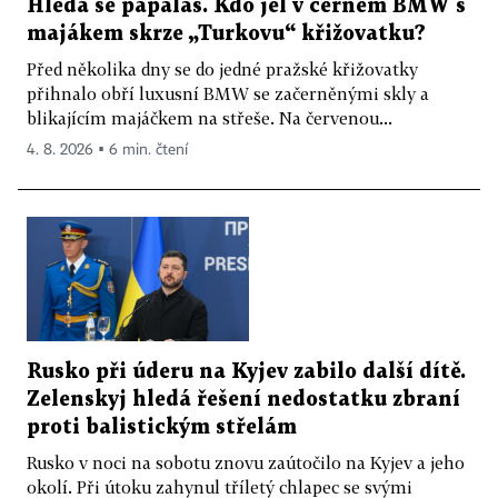
Hledá se papaláš. Kdo jel v černém BMW s
majákem skrze „Turkovu“ křižovatku?
Před několika dny se do jedné pražské křižovatky
přihnalo obří luxusní BMW se začerněnými skly a
blikajícím majáčkem na střeše. Na červenou...
4. 8. 2026 ▪ 6 min. čtení
Rusko při úderu na Kyjev zabilo další dítě.
Zelenskyj hledá řešení nedostatku zbraní
proti balistickým střelám
Rusko v noci na sobotu znovu zaútočilo na Kyjev a jeho
okolí. Při útoku zahynul tříletý chlapec se svými