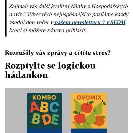
Zajímají vás další kvalitní články z Hospodářských
novin? Výběr těch nejúspěšnějších posíláme každý
všední den večer v
našem newsletteru 7 v SEDM
,
který si můžete zdarma přihlásit.
Rozrušily vás zprávy a cítíte stres?
Rozptylte se logickou
hádankou