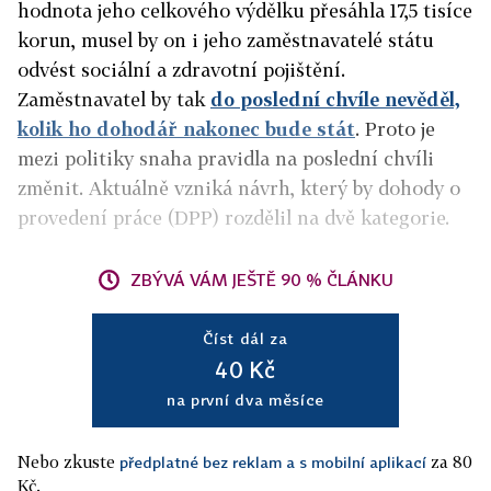
hodnota jeho celkového výdělku přesáhla 17,5 tisíce
korun, musel by on i jeho zaměstnavatelé státu
odvést sociální a zdravotní pojištění.
Zaměstnavatel by tak
do poslední chvíle nevěděl,
kolik ho dohodář nakonec bude stát
. Proto je
mezi politiky snaha pravidla na poslední chvíli
změnit. Aktuálně vzniká návrh, který by dohody o
provedení práce (DPP) rozdělil na dvě kategorie.
ZBÝVÁ VÁM JEŠTĚ 90 % ČLÁNKU
Číst dál za
40 Kč
na první dva měsíce
Nebo zkuste
za 80
předplatné bez reklam a s mobilní aplikací
Kč.