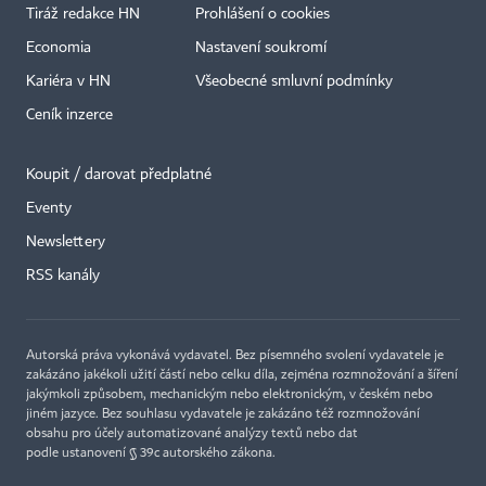
Tiráž redakce HN
Prohlášení o cookies
Economia
Nastavení soukromí
Kariéra v HN
Všeobecné smluvní podmínky
Ceník inzerce
Koupit / darovat předplatné
Eventy
×
Newslettery
RSS kanály
Autorská práva vykonává vydavatel. Bez písemného svolení vydavatele je
zakázáno jakékoli užití částí nebo celku díla, zejména rozmnožování a šíření
jakýmkoli způsobem, mechanickým nebo elektronickým, v českém nebo
jiném jazyce. Bez souhlasu vydavatele je zakázáno též rozmnožování
obsahu pro účely automatizované analýzy textů nebo dat
podle ustanovení § 39c autorského zákona.