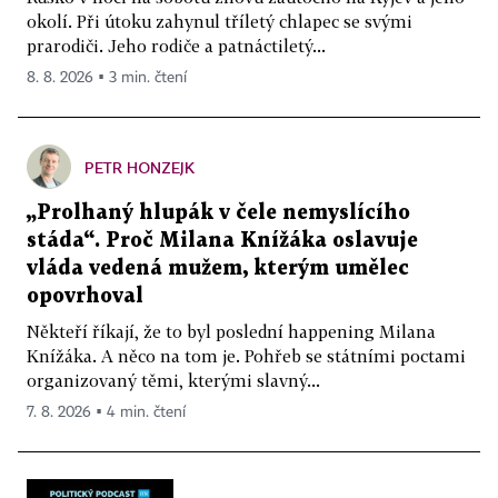
okolí. Při útoku zahynul tříletý chlapec se svými
prarodiči. Jeho rodiče a patnáctiletý...
8. 8. 2026 ▪ 3 min. čtení
PETR HONZEJK
„Prolhaný hlupák v čele nemyslícího
stáda“. Proč Milana Knížáka oslavuje
vláda vedená mužem, kterým umělec
opovrhoval
Někteří říkají, že to byl poslední happening Milana
Knížáka. A něco na tom je. Pohřeb se státními poctami
organizovaný těmi, kterými slavný...
7. 8. 2026 ▪ 4 min. čtení