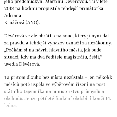
jeho předchůdkyni Martinu Děvěrovou. Tu v létě
2018 na hodinu propustila tehdejší primátorka
Adriana
Krnáčová (ANO).
Děvěrová se ale obrátila na soud, který jí nyní dal
za pravdu a tehdejší vyhazov označil za nezákonný.
„Počkám si na návrh hlavního města, jak bude
situaci, kdy má dva ředitele magistrátu, řešit,“
uvedla Děvěrová.
Ta přitom dlouho bez místa nezůstala – jen několik
měsíců poté uspěla ve výběrovém řízení na post
státního tajemníka na ministerstvu průmyslu a
obchodu. Jenže pětileté funkční období jí končí 14.
ledna.