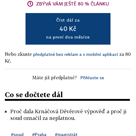
ZBÝVÁ VÁM JEŠTĚ 80 % ČLÁNKU
Číst dál za
40 Kč
na první dva měsíce
Nebo zkuste
za 80
předplatné bez reklam a s mobilní aplikací
Kč.
Máte již předplatné?
Přihlaste se
Co se dočtete dál
Proč dala Krnáčová Děvěrové výpověď a proč ji
soud označil za neplatnou.
#soud
#Praha
#magistrát