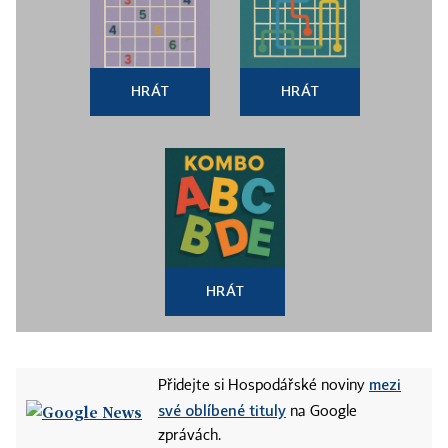
HRÁT
HRÁT
HRÁT
mezi
Přidejte si Hospodářské noviny
své oblíbené tituly
na Google
zprávách.