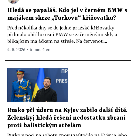
Hledá se papaláš. Kdo jel v černém BMW s
majákem skrze „Turkovu“ křižovatku?
Před několika dny se do jedné pražské křižovatky
přihnalo obří luxusní BMW se začerněnými skly a
blikajícím majáčkem na střeše. Na červenou...
4. 8. 2026 ▪ 6 min. čtení
Rusko při úderu na Kyjev zabilo další dítě.
Zelenskyj hledá řešení nedostatku zbraní
proti balistickým střelám
Rusko v noci na sobotu znovu zaútočilo na Kyjev a jeho