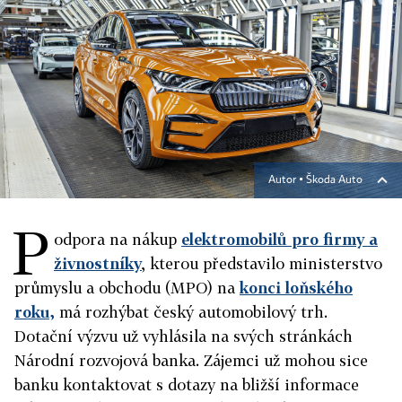
Autor ▪
Škoda Auto
P
odpora na nákup
elektromobilů pro firmy a
živnostníky
, kterou představilo ministerstvo
průmyslu a obchodu (MPO) na
konci loňského
roku,
má rozhýbat český automobilový trh.
Dotační výzvu už vyhlásila na svých stránkách
Národní rozvojová banka. Zájemci už mohou sice
banku kontaktovat s dotazy na bližší informace