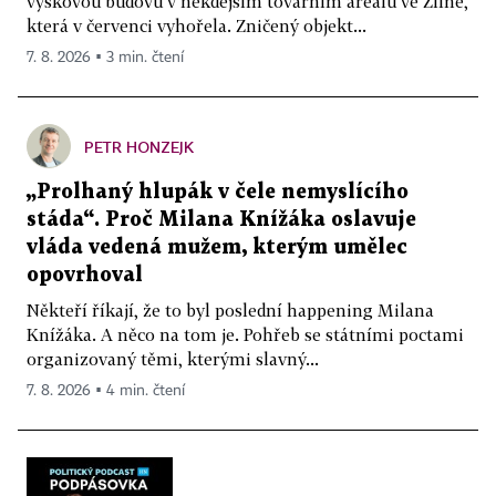
výškovou budovu v někdejším továrním areálu ve Zlíně,
která v červenci vyhořela. Zničený objekt...
7. 8. 2026 ▪ 3 min. čtení
PETR HONZEJK
„Prolhaný hlupák v čele nemyslícího
stáda“. Proč Milana Knížáka oslavuje
vláda vedená mužem, kterým umělec
opovrhoval
Někteří říkají, že to byl poslední happening Milana
Knížáka. A něco na tom je. Pohřeb se státními poctami
organizovaný těmi, kterými slavný...
7. 8. 2026 ▪ 4 min. čtení