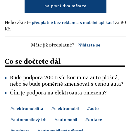
na první dva měsíce
Nebo zkuste
za 80
předplatné bez reklam a s mobilní aplikací
Kč.
Máte již předplatné?
Přihlaste se
Co se dočtete dál
Bude podpora 200 tisíc korun na auto plošná,
nebo se bude poměrně zmenšovat s cenou auta?
Čím je podpora na elektroauta omezena?
#elektromobilita
#elektromobil
#auto
#automobilový trh
#automobil
#dotace
#podpora
#automobilový průmysl