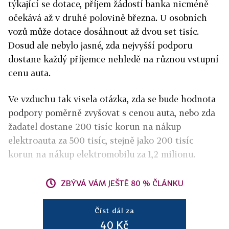
týkající se dotace, příjem žádostí banka nicméně
očekává až v druhé polovině března. U osobních
vozů může dotace dosáhnout až dvou set tisíc.
Dosud ale nebylo jasné, zda nejvyšší podporu
dostane každý příjemce nehledě na různou vstupní
cenu auta.
Ve vzduchu tak visela otázka, zda se bude hodnota
podpory poměrně zvyšovat s cenou auta, nebo zda
žadatel dostane 200 tisíc korun na nákup
elektroauta za 500 tisíc, stejně jako 200 tisíc
korun na nákup elektromobilu za 1,2 milionu.
ZBÝVÁ VÁM JEŠTĚ 80 % ČLÁNKU
Číst dál za
40 Kč