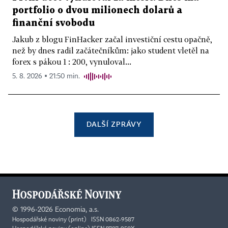
portfolio o dvou milionech dolarů a
finanční svobodu
Jakub z blogu FinHacker začal investiční cestu opačně,
než by dnes radil začátečníkům: jako student vletěl na
forex s pákou 1 : 200, vynuloval...
5. 8. 2026 ▪ 21:50 min.
DALŠÍ ZPRÁVY
©
1996-2026
Economia, a.s.
Hospodářské noviny (print) ISSN 0862-9587