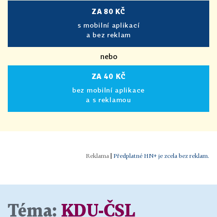
ZA 80 KČ
s mobilní aplikací
a bez reklam
nebo
ZA 40 KČ
bez mobilní aplikace
a s reklamou
|
Předplatné HN+ je zcela bez reklam.
Téma:
KDU-ČSL