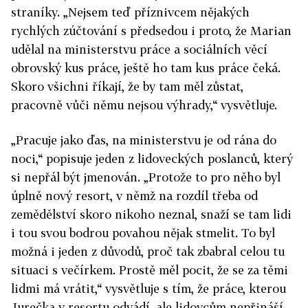
straníky.
„Nejsem teď příznivcem nějakých
rychlých zúčtování s předsedou i proto, že
Marian
udělal na ministerstvu práce a sociálních věcí
obrovský kus práce, ještě ho tam kus práce čeká.
Skoro všichni říkají, že by tam měl zůstat,
pracovně vůči němu nejsou výhrady,“ vysvětluje.
„Pracuje jako ďas, na ministerstvu je od rána do
noci,“ popisuje jeden z lidoveckých poslanců, který
si nepřál být jmenován. „Protože to pro něho byl
úplně nový resort, v němž na rozdíl třeba od
zemědělství skoro nikoho neznal, snaží se tam lidi
i tou svou bodrou povahou nějak stmelit. To byl
možná i jeden z důvodů, proč tak zbabral celou tu
situaci s večírkem. Prostě měl pocit, že se za těmi
lidmi má vrátit,“ vysvětluje s tím, že práce, kterou
Jurečka v resortu odvádí, ale lidovcům nepřináší