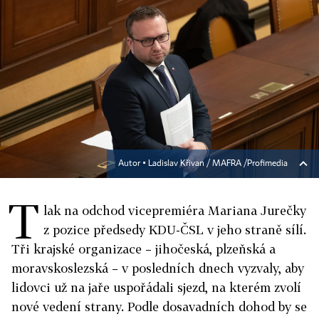
Autor ▪
Ladislav Křivan / MAFRA /Profimedia
T
lak na odchod vicepremiéra Mariana Jurečky
z pozice předsedy KDU-ČSL v jeho straně sílí.
Tři krajské organizace – jihočeská, plzeňská a
moravskoslezská – v posledních dnech vyzvaly, aby
lidovci už na jaře uspořádali sjezd, na kterém zvolí
nové vedení strany. Podle dosavadních dohod by se