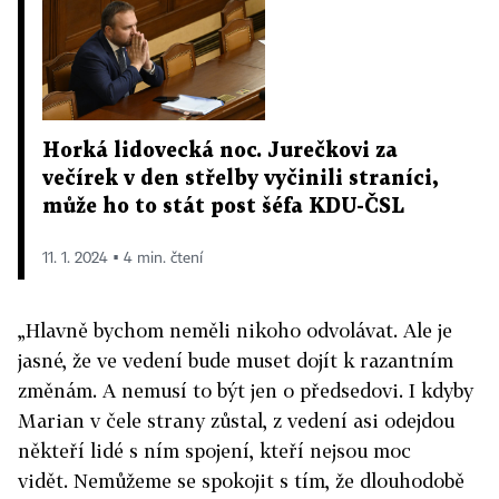
Horká lidovecká noc. Jurečkovi za
večírek v den střelby vyčinili straníci,
může ho to stát post šéfa KDU-ČSL
11. 1. 2024 ▪ 4 min. čtení
„Hlavně bychom neměli nikoho odvolávat. Ale je
jasné, že ve vedení bude muset dojít k razantním
změnám. A nemusí to být jen o předsedovi. I kdyby
Marian v čele strany zůstal, z vedení asi odejdou
někteří lidé s ním spojení, kteří nejsou moc
vidět. Nemůžeme se spokojit s tím, že dlouhodobě