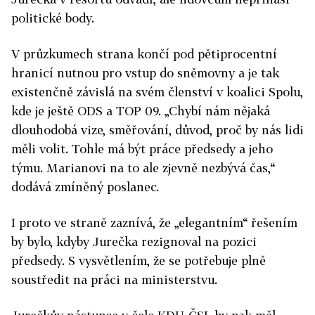
politické body.
V průzkumech strana končí pod pětiprocentní
hranicí nutnou pro vstup do sněmovny a je tak
existenčně závislá na svém členství v koalici Spolu,
kde je ještě ODS a TOP 09. „Chybí nám nějaká
dlouhodobá vize, směřování, důvod, proč by nás lidi
měli volit. Tohle má být práce předsedy a jeho
týmu. Marianovi na to ale zjevně nezbývá čas,“
dodává zmíněný poslanec.
I proto ve straně zaznívá, že „elegantním“ řešením
by bylo, kdyby Jurečka rezignoval na pozici
předsedy. S vysvětlením, že se potřebuje plně
soustředit na práci na ministerstvu.