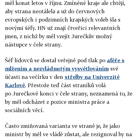
měl konat letos v říjnu. Zmíněné kraje ale chtějí,
aby strana neotálela a už do červnových
evropských i podzimních krajských voleb šla s
novými šéfy. HN už znají čtveřici relevantních
jmen, z nichž by měl vzejít Jurečkův možný
nástupce v čele strany.
Šéf lidovců se dostal veřejně pod tlak po
aféře s
mlžením a nezvládnutým vysvětlováním
své
účasti na večírku v den
střelby na Univerzitě
Karlově
. Přestože teď část straníků volá
po Jurečkově konci v čele strany, neznamená to, že
by měl odcházet z pozice ministra práce a
sociálních věcí.
Často zmiňovaná varianta ve straně je, že jako
ministr by měl ve vládě zůstat, ale rezignoval by na