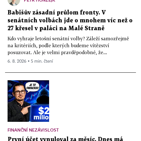
Babišův zásadní průlom fronty. V
senátních volbách jde o mnohem víc než o
27 křesel v paláci na Malé Straně
Kdo vyhraje letošní senátní volby? Záleží samozřejmě
na kritériích, podle kterých budeme vítězství
posuzovat. Ale je velmi pravděpodobné, že...
6. 8. 2026 ▪ 5 min. čtení
FINANČNÍ NEZÁVISLOST
První účet vynuloval za měsíc. Dnes má