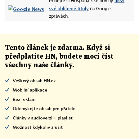
mezi
Přidejte si Hospodářské noviny
své oblíbené tituly
na Google
zprávách.
Tento článek
je
zdarma. Když si
předplatíte HN, budete moci číst
všechny naše články
.
Veškerý obsah HN.cz
Mobilní aplikace
Bez reklam
Odemykejte obsah pro přátele
Články v audioverzi + playlist
Možnost kdykoliv zrušit