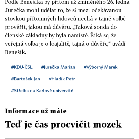
Podle Benešíka by přitom už zmíněného 26. ledna
Jurečka mohl udělat to, že si mezi očekávanou
stovkou přítomných lidovců nechá v tajné volbě
prověřit, jakou má důvěru. „Taková sonda do
členské základny by byla namístě. Říká se, že
veřejná volba je o loajalitě, tajná o důvěře,“ uvádí
Benešík.
#KDU-ČSL
#Jurečka Marian
#Výborný Marek
#Bartošek Jan
#Hladík Petr
#Střelba na Karlově univerzitě
Informace už máte
Teď je čas procvičit mozek