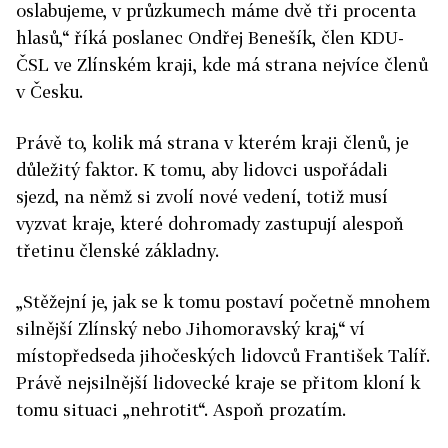
oslabujeme, v průzkumech máme dvě tři procenta
hlasů,“ říká poslanec Ondřej Benešík, člen KDU-
ČSL ve Zlínském kraji, kde má strana nejvíce členů
v Česku.
Právě to, kolik má strana v kterém kraji členů, je
důležitý faktor. K tomu, aby lidovci uspořádali
sjezd, na němž si zvolí nové vedení, totiž musí
vyzvat kraje, které dohromady zastupují alespoň
třetinu členské základny.
„Stěžejní je, jak se k tomu postaví početně mnohem
silnější Zlínský nebo Jihomoravský kraj,“ ví
místopředseda jihočeských lidovců František Talíř.
Právě nejsilnější lidovecké kraje se přitom kloní k
tomu situaci „nehrotit“. Aspoň prozatím.