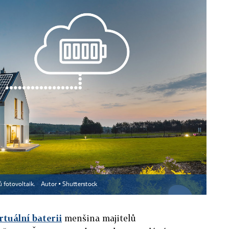
ů fotovoltaik.
Autor ▪
Shutterstock
rtuální baterii
menšina majitelů