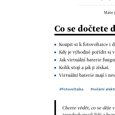
Máte j
Co se dočtete 
Koupit si k fotovoltaice i 
Kdy je výhodné pořídit si vi
Jak virtuální baterie funguj
Kolik stojí a jak ji získat.
Virtuální baterie mají i n
#fotovoltaika
#solární elekt
Chcete vědět, co se děje 
trendech myslí lidé z byzn