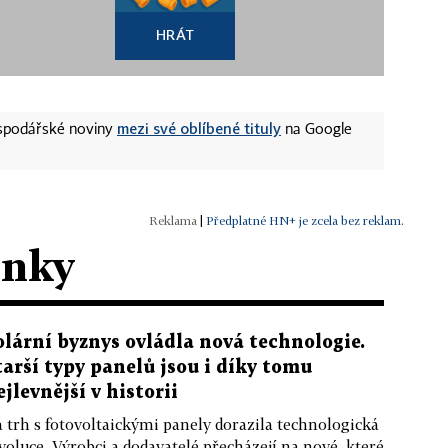
HRÁT
mezi své oblíbené tituly
ospodářské noviny
na Google
|
Předplatné HN+ je zcela bez reklam.
ánky
olární byznys ovládla nová technologie.
tarší typy panelů jsou i díky tomu
ejlevnější v historii
 trh s fotovoltaickými panely dorazila technologická
voluce. Výrobci a dodavatelé přecházejí na nové, které