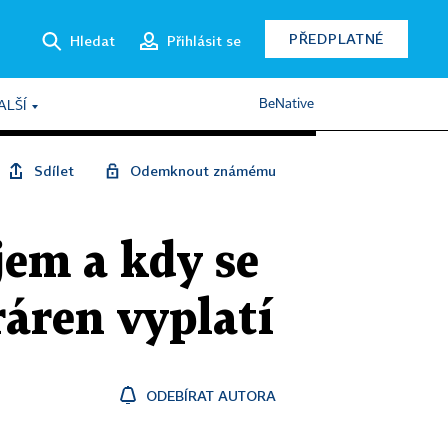
PŘEDPLATNÉ
Hledat
Přihlásit se
BeNative
ALŠÍ
Sdílet
Odemknout známému
ájem a kdy se
ráren vyplatí
ODEBÍRAT AUTORA