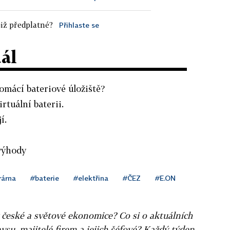
iž předplatné?
Přihlaste se
dál
domácí bateriové úložiště?
rtuální baterii.
í.
evýhody
rárna
#baterie
#elektřina
#ČEZ
#E.ON
v české a světové ekonomice? Co si o aktuálních
ysu, majitelé firem a jejich šéfové? Každý týden