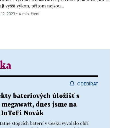
jí vyšší výkon, přitom nejsou...
. 12. 2023 ▪ 4 min. čtení
ika
ODEBÍRAT
kty bateriových úložišť s
 megawatt, dnes jsme na
y InTeFi Novák
tně stojících baterií v Česku vyvolalo obří