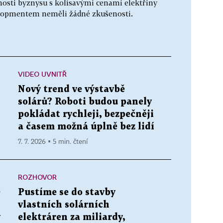
nosti byznysu s kolísavými cenami elektřiny
evelopmentem neměli žádné zkušenosti.
VIDEO UVNITŘ
Nový trend ve výstavbě
solárů? Roboti budou panely
pokládat rychleji, bezpečněji
a časem možná úplně bez lidí
7. 7. 2026 ▪ 5 min. čtení
ROZHOVOR
)
Pustíme se do stavby
vlastních solárních
ý
elektráren za miliardy,