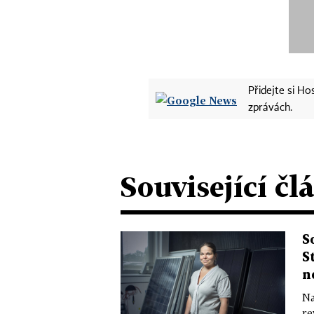
Přidejte si H
zprávách.
Související čl
S
S
n
Na
re