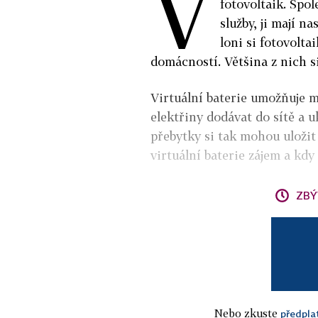
V
fotovoltaik. Spo
služby, ji mají n
loni si fotovolta
domácností. Většina z nich s
Virtuální baterie umožňuje m
elektřiny dodávat do sítě a u
přebytky si tak mohou uložit a
virtuální baterie zájem a kdy
ZBÝ
Nebo zkuste
předpla