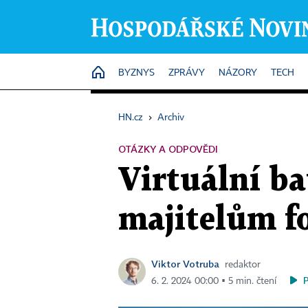
HOME
BYZNYS
ZPRÁVY
NÁZORY
TECH
HN.cz
›
Archiv
OTÁZKY A ODPOVĚDI
Virtuální ba
majitelům fo
Viktor Votruba
redaktor
6. 2. 2024 00:00 ▪ 5 min. čtení