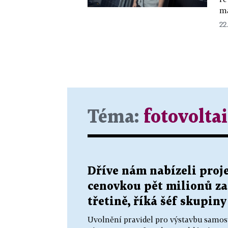
ma
22
Téma:
fotovolta
Dříve nám nabízeli proje
cenovkou pět milionů za
třetině, říká šéf skupin
Uvolnění pravidel pro výstavbu samosta