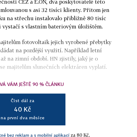
lečnosti ČEZ a E.ON, dva poskytovatelé této
asmlouvanou s asi 32 tisíci klienty. Přitom jen
iku na střechu instalovalo přibližně 80 tisíc
i vystačí s vlastním bateriovým úložištěm.
ajitelům fotovoltaik jejich vyrobené přebytky
kládat na pozdější využití. Například letní
ž na zimní období. HN zjistily, jaký je o
 se majitelům slunečních elektráren vyplatí.
VÁ VÁM JEŠTĚ 90 % ČLÁNKU
Číst dál za
40 Kč
na první dva měsíce
za 80 Kč.
tné bez reklam a s mobilní aplikací