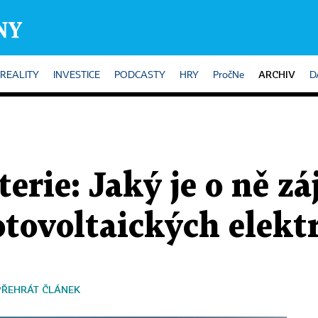
ARCHIV
REALITY
INVESTICE
PODCASTY
HRY
PročNe
D
terie: Jaký je o ně z
tovoltaických elekt
PŘEHRÁT ČLÁNEK