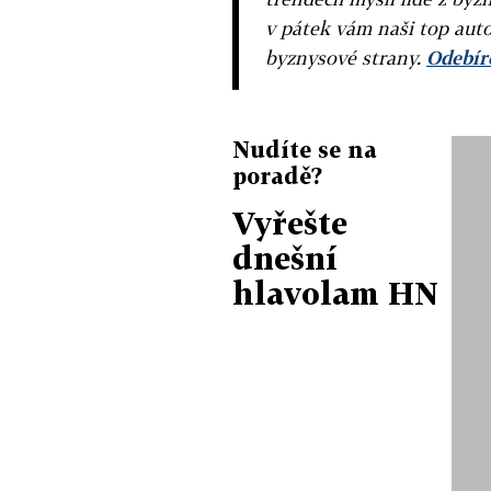
v pátek vám naši top auto
byznysové strany.
Odebíre
Nudíte se na
poradě?
Vyřešte
dnešní
hlavolam HN