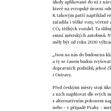
úkoly aplikované do ní z náro
které na evropské úrovni ods
K takovým patří například e
zařadila i těžké vozy, včetně
CO₂ těžkých vozidel. Ta slib
emisí městských autobusů. N
měly být od roku 2030 výhra
„Jsou na nás do budoucna kl
a ty se časem budou zvyšovat
dopravních podniků, jehož č
i Ostravy.
Před českými městy stojí úko
z nich naplňovat dle svých 
s alternativním pohonem nap
nebo – v případě Prahy – met