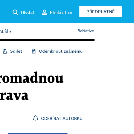
PŘEDPLATNÉ
Hledat
Přihlásit se
BeNative
ALŠÍ
Sdílet
Odemknout známému
hromadnou
trava
ODEBÍRAT AUTORKU