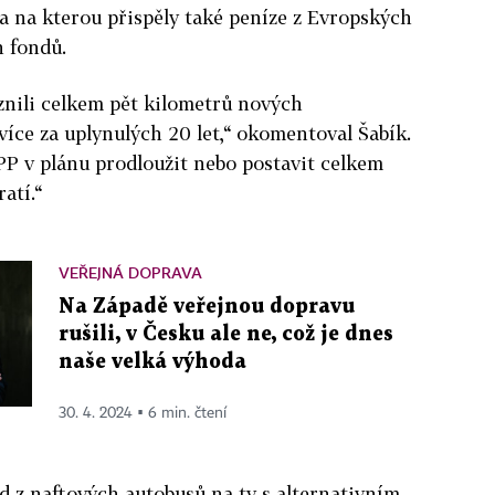
a na kterou přispěly také peníze z Evropských
h fondů.
znili celkem pět kilometrů nových
jvíce za uplynulých 20 let,“ okomentoval Šabík.
P v plánu prodloužit nebo postavit celkem
atí.“
VEŘEJNÁ DOPRAVA
Na Západě veřejnou dopravu
rušili, v Česku ale ne, což je dnes
naše velká výhoda
30. 4. 2024 ▪ 6 min. čtení
od z naftových autobusů na ty s alternativním