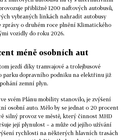
ovozuje přibližně 1200 naftových autobusů,
erých vybraných linkách nahradit autobusy
e zprávy o druhém roce plnění Klimatického
tými vozidly do roku 2026.
cent méně osobních aut
tom jezdí díky tramvajové a trolejbusové
o parku dopravního podniku na elektřinu již
 pohání zemní plyn.
 ve svém Plánu mobility stanovilo, je zvýšení
tní osobní auto. Mělo by se jednat o 20 procent
ávě silný provoz ve městě, který činnost MHD
šuje její plynulost – a může od jejího užívání
výšení rychlosti na některých hlavních trasách