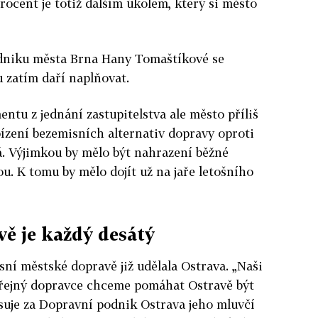
rocent je totiž dalším úkolem, který si město
dniku města Brna Hany Tomaštíkové se
u zatím daří naplňovat.
ntu z jednání zastupitelstva ale město příliš
ízení bezemisních alternativ dopravy oproti
 Výjimkou by mělo být nahrazení běžné
u. K tomu by mělo dojít už na jaře letošního
vě je každý desátý
sní městské dopravě již udělala Ostrava. „Naši
veřejný dopravce chceme pomáhat Ostravě být
uje za Dopravní podnik Ostrava jeho mluvčí