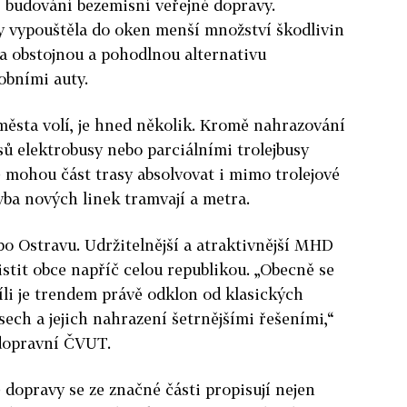
í budování bezemisní veřejné dopravy.
 vypouštěla do oken menší množství škodlivin
la obstojnou a pohodlnou alternativu
obními auty.
 města volí, je hned několik. Kromě nahrazování
ů elektrobusy nebo parciálními trolejbusy
 mohou část trasy absolvovat i mimo trolejové
vba nových linek tramvají a metra.
bo Ostravu. Udržitelnější a atraktivnější MHD
istit obce napříč celou republikou. „Obecně se
víli je trendem právě odklon od klasických
ech a jejich nahrazení šetrnějšími řešeními,“
 dopravní ČVUT.
dopravy se ze značné části propisují nejen