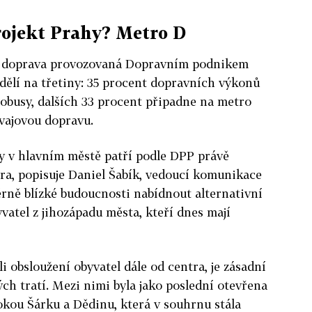
rojekt Prahy? Metro D
ná doprava provozovaná Dopravním podnikem
dělí na třetiny: 35 procent dopravních výkonů
tobusy, dalších 33 procent připadne na metro
vajovou dopravu.
vy v hlavním městě patří podle DPP právě
ra, popisuje Daniel Šabík, vedoucí komunikace
rně blízké budoucnosti nabídnout alternativní
yvatel z jihozápadu města, kteří dnes mají
i obsloužení obyvatel dále od centra, je zásadní
ch tratí. Mezi nimi byla jako poslední otevřena
vokou Šárku a Dědinu, která v souhrnu stála