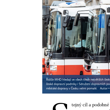
Řidiče MHD hledají ve všech třech největších český
české dopravní podniky i Sdružení dopravních po
městské dopravy v Česku velmi pomalé.
Autor 
tejný cíl a podobn