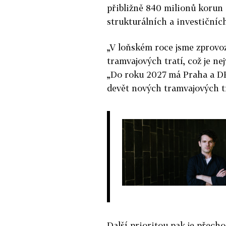
přibližně 840 milionů korun 
strukturálních a investičníc
„V loňském roce jsme zprovo
tramvajových tratí, což je ne
„Do roku 2027 má Praha a DP
devět nových tramvajových tr
Další prioritou pak je přech