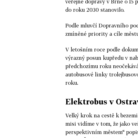
veřejné dopravy v Brně o 15 p
do roku 2030 stanovilo.
Podle mluvčí Dopravního po
zmíněné priority a cíle měst
V letošním roce podle dokume
výrazný posun kupředu v nab
předchozímu roku neočekává.
autobusové linky trolejbusovo
roku.
Elektrobus v Ostra
Velký krok na cestě k bezemi
misi vidíme v tom, že jako 
perspektivním městem“ popis