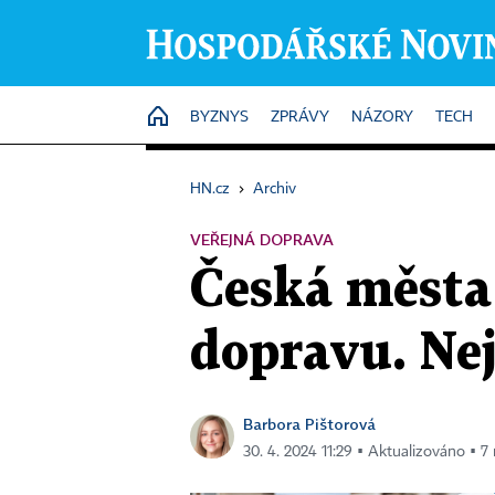
HOME
BYZNYS
ZPRÁVY
NÁZORY
TECH
HN.cz
›
Archiv
VEŘEJNÁ DOPRAVA
Česká města
dopravu. Nej
Barbora Pištorová
30. 4. 2024 11:29 ▪ Aktualizováno ▪ 7 