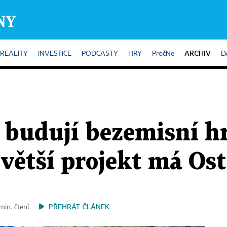
ARCHIV
REALITY
INVESTICE
PODCASTY
HRY
PročNe
D
 budují bezemisní 
větší projekt má Os
PŘEHRÁT ČLÁNEK
min. čtení