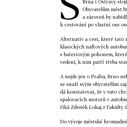
S
Brna i Ostravy stoj
Obyvatelům měst by
a zároveň by nabíd
k cestování po vlastní ose os
Alternativ a cest, které tato
klasických naftových autobus
s bateriovým pohonem, které
vedení, k nim patří třeba sta
A nejde jen o Prahu, Brno ne
se snaží svým obyvatelům zaj
dá konstatovat, že v tuto ch
spalovacích motorů v autobus
říká Zdeněk Lokaj z Fakulty
Do vývoje městské hromadné 