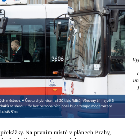
Vyj
un
ch městech. V Česku chybí více než 20 tisíc řidičů. Všechny tři největší
dniků se shodují, že bez personálních posil bude tempo modernizace
▪
Lukáš Bíba
é překážky. Na prvním místě v plánech Prahy,