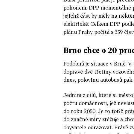
pohonem. DPP momentálně pr
jejichž část by měly na někt
elektrické. Celkem DPP podl
plánu Prahy počítá s 359 čis
Brno chce o 20 pro
Podobná je situace v Brně. V 
dopravě dvě třetiny vozovéh
dnes, polovinu autobusů pak
Jedním z cílů, které si město
počtu domácností, jež nevlas
do roku 2050. Je to totiž pr
do značné míry ztěžuje a zhor
obyvatele odrazovat. Právě z