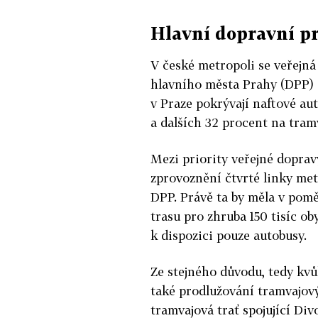
Hlavní dopravní p
V české metropoli se veřej
hlavního města Prahy (DPP) 
v Praze pokrývají naftové au
a dalších 32 procent na tram
Mezi priority veřejné dopra
zprovoznění čtvrté linky met
DPP. Právě ta by měla v pomě
trasu pro zhruba 150 tisíc ob
k dispozici pouze autobusy.
Ze stejného důvodu, tedy kvůl
také prodlužování tramvajový
tramvajová trať spojující Di