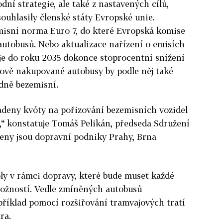
dní strategie, ale také z nastavených cílů,
ouhlasily členské státy Evropské unie.
misní norma Euro 7, do které Evropská komise
 autobusů. Nebo aktualizace nařízení o emisích
uje do roku 2035 dokonce stoprocentní snížení
ově nakupované autobusy by podle něj také
dně bezemisní.
adeny kvóty na pořizování bezemisních vozidel
,“ konstatuje Tomáš Pelikán, předseda Sdružení
leny jsou dopravní podniky Prahy, Brna
ly v rámci dopravy, které bude muset každé
možností. Vedle zmíněných autobusů
říklad pomocí rozšiřování tramvajových tratí
ra.