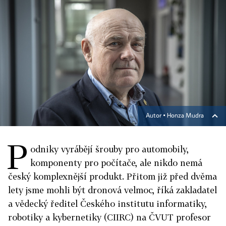
Autor ▪
Honza Mudra
P
odniky vyrábějí šrouby pro automobily,
komponenty pro počítače, ale nikdo nemá
český komplexnější produkt. Přitom již před dvěma
lety jsme mohli být dronová velmoc, říká zakladatel
a vědecký ředitel Českého institutu informatiky,
robotiky a kybernetiky (CIIRC) na ČVUT profesor