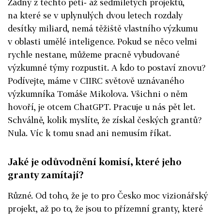
Žádný z těchto pěti‑ až sedmiletých projektů,
na které se v uplynulých dvou letech rozdaly
desítky miliard, nemá těžiště vlastního výzkumu
v oblasti umělé inteligence. Pokud se něco velmi
rychle nestane, můžeme pracně vybudované
výzkumné týmy rozpustit. A kdo to postaví znovu?
Podívejte, máme v CIIRC světově uznávaného
výzkumníka Tomáše Mikolova. Všichni o něm
hovoří, je otcem ChatGPT. Pracuje u nás pět let.
Schválně, kolik myslíte, že získal českých grantů?
Nula. Víc k tomu snad ani nemusím říkat.
Jaké je odůvodnění komisí, které jeho
granty zamítají?
Různé. Od toho, že je to pro Česko moc vizionářský
projekt, až po to, že jsou to přízemní granty, které