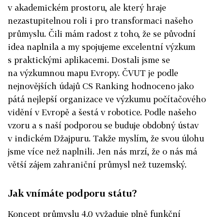
v akademickém prostoru, ale který hraje
nezastupitelnou roli i pro transformaci našeho
průmyslu. Čili mám radost z toho, že se původní
idea naplnila a my spojujeme excelentní výzkum
s praktickými aplikacemi. Dostali jsme se
na výzkumnou mapu Evropy. ČVUT je podle
nejnovějších údajů CS Ranking hodnoceno jako
pátá nejlepší organizace ve výzkumu počítačového
vidění v Evropě a šestá v robotice. Podle našeho
vzoru a s naší podporou se buduje obdobný ústav
v indickém Džajpuru. Takže myslím, že svou úlohu
jsme více než naplnili. Jen nás mrzí, že o nás má
větší zájem zahraniční průmysl než tuzemský.
Jak vnímáte podporu státu?
Koncept průmyslu 4.0 vyžaduje plně funkční