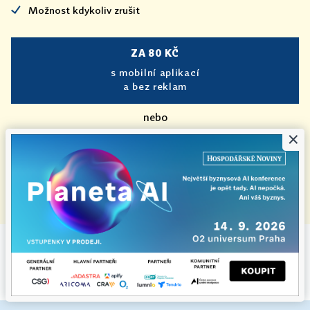
Možnost kdykoliv zrušit
ZA 80 KČ
s mobilní aplikací
a bez reklam
nebo
×
ZA 40 KČ
bez mobilní aplikace
a s reklamou
|
Předplatné HN+ je zcela bez reklam.