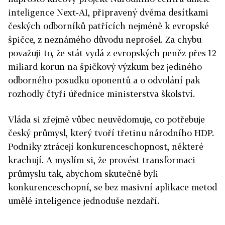
inteligence Next‑AI, připravený dvěma desítkami
českých odborníků patřících nejméně k evropské
špičce, z neznámého důvodu neprošel. Za chybu
považuji to, že stát vydá z evropských peněz přes 12
miliard korun na špičkový výzkum bez jediného
odborného posudku oponentů a o odvolání pak
rozhodly čtyři úřednice ministerstva školství.
Vláda si zřejmě vůbec neuvědomuje, co potřebuje
český průmysl, který tvoří třetinu národního HDP.
Podniky ztrácejí konkurenceschopnost, některé
krachují. A myslím si, že provést transformaci
průmyslu tak, abychom skutečně byli
konkurenceschopní, se bez masivní aplikace metod
umělé inteligence jednoduše nezdaří.