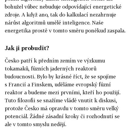
bohužel vůbec nebuduje odpovídající energetické
zdroje. A když ano, tak do kalkulací nezahrnuje
nárůst algoritmů umělé inteligence. Naše
energetika prostě v tomto směru poněkud zaspala.
Jak ji probudit?
Česko patří k předním zemím ve výzkumu
tokamaků, fúzních jaderných reaktorů
budoucnosti. Bylo by krásné říct, že se spojíme
s Francií a Finskem, uděláme evropský fúzní
reaktor a budeme mezi prvními, kteří ho použijí.
Tuto filozofii se snažíme vládě vnutit k diskusi,
protože Česko má opravdu v tomto směru velký
potenciál. Žádné zásadní kroky či rozhodnutí se
ale v tomto smyslu nedějí.