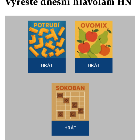
Vyřešte dnešní hlavolam HN
HRÁT
HRÁT
HRÁT