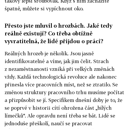
takový lepší šroubovák. Když s ním zacházíte
špatně, můžete si vypíchnout oko.
Přesto jste mluvil o hrozbách. Jaké tedy
reálně existují? Co třeba obtížně
vyvratitelná, že lidé přijdou o práci?
Reálných hrozeb je několik. Jsou jasně
identifikovatelné a víme, jak jim čelit. Strach
z nezaměstnanosti vzniká při velkých změnách
vždy. Každá technologická revoluce ale nakonec
přinesla více pracovních míst, než se ztratilo. Se
změnou struktury pracovního trhu musíme počítat
a přizpůsobit se jí. Specifikem dnešní doby je to, že
se poprvé v historii cítí ohrožena část „bílých
límečků“. Ale opravdu není třeba se bát. Lidé se
jednoduše přeškolí, naučí se pracovat