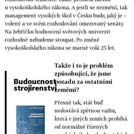
u vysokoškolského zákona. A jestli se nezmění, tak
management vysokých škol v Česku bude, jaký je –
volený a ve svém rozhodování omezovaný senáty.
Na žebříčku hodnocení světových univerzit
rozhodně nebudeme stoupat. Po změně
vysokoškolského zákona se marně volá 25 let.
Takže i to je problém
způsobující, že jsme
Budoucnost
pozadu za ostatními
strojírenství
zeměmi?
Přesně tak, stát buď
nedostává zpětnou vazbu,
která v jiných zemích probíhá
od normálně řízených