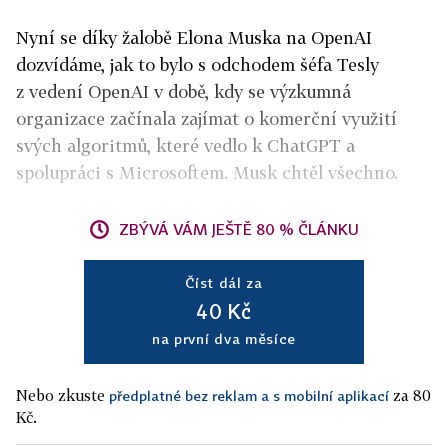
Nyní se díky žalobě Elona Muska na OpenAI
dozvídáme, jak to bylo s odchodem šéfa Tesly
z vedení OpenAI v době, kdy se výzkumná
organizace začínala zajímat o komerční využití
svých algoritmů, které vedlo k ChatGPT a
spolupráci s Microsoftem. Musk chtěl všechno.
ZBÝVÁ VÁM JEŠTĚ 80 % ČLÁNKU
Číst dál za
40 Kč
na první dva měsíce
Nebo zkuste
za 80
předplatné bez reklam a s mobilní aplikací
Kč.