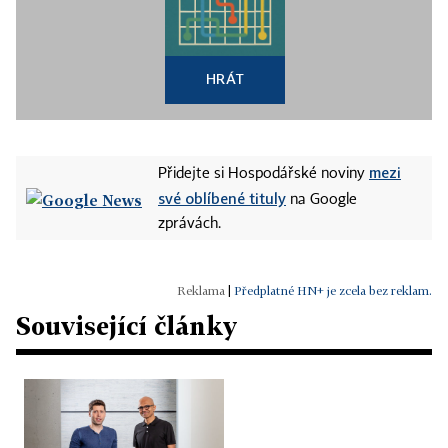
HRÁT
mezi
Přidejte si Hospodářské noviny
své oblíbené tituly
na Google
zprávách.
|
Předplatné HN+ je zcela bez reklam.
Související články