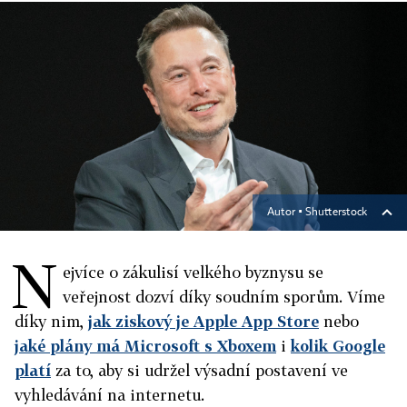
Autor ▪
Shutterstock
N
ejvíce o zákulisí velkého byznysu se
veřejnost dozví díky soudním sporům. Víme
díky nim,
jak ziskový je Apple App Store
nebo
jaké plány má Microsoft s Xboxem
i
kolik Google
platí
za to, aby si udržel výsadní postavení ve
vyhledávání na internetu.