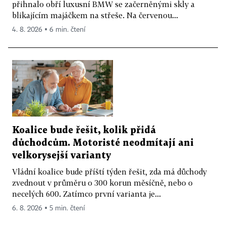
přihnalo obří luxusní BMW se začerněnými skly a
blikajícím majáčkem na střeše. Na červenou...
4. 8. 2026 ▪ 6 min. čtení
Koalice bude řešit, kolik přidá
důchodcům. Motoristé neodmítají ani
velkorysejší varianty
Vládní koalice bude příští týden řešit, zda má důchody
zvednout v průměru o 300 korun měsíčně, nebo o
necelých 600. Zatímco první varianta je...
6. 8. 2026 ▪ 5 min. čtení