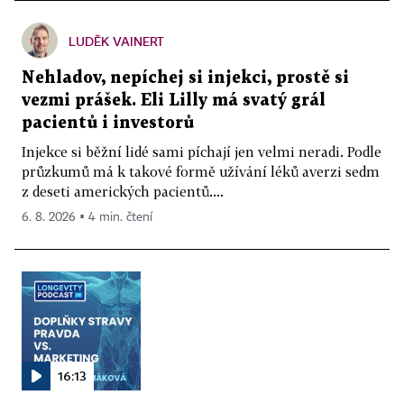
LUDĚK VAINERT
Nehladov, nepíchej si injekci, prostě si
vezmi prášek. Eli Lilly má svatý grál
pacientů i investorů
Injekce si běžní lidé sami píchají jen velmi neradi. Podle
průzkumů má k takové formě užívání léků averzi sedm
z deseti amerických pacientů....
6. 8. 2026 ▪ 4 min. čtení
16:13