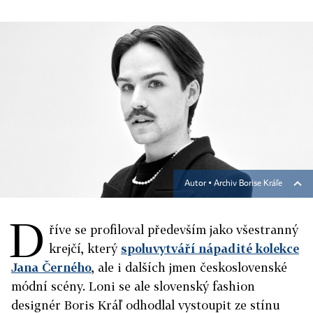
Autor ▪
Archiv Borise Kráľe
D
říve se profiloval především jako všestranný
krejčí, který
spoluvytváří nápadité kolekce
Jana Černého
, ale i dalších jmen československé
módní scény. Loni se ale slovenský fashion
designér Boris Kráľ odhodlal vystoupit ze stínu