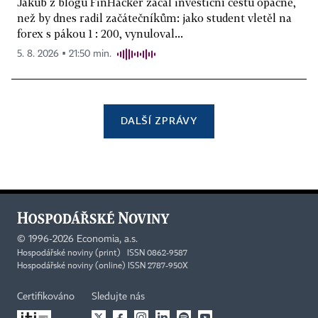
Jakub z blogu FinHacker začal investiční cestu opačně,
než by dnes radil začátečníkům: jako student vletěl na
forex s pákou 1 : 200, vynuloval...
5. 8. 2026 ▪ 21:50 min.
DALŠÍ ZPRÁVY
©
1996-2026
Economia, a.s.
Hospodářské noviny (print) ISSN 0862-9587
Hospodářské noviny (online) ISSN 2787-950X
Certifikováno
Sledujte nás