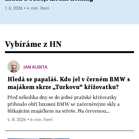
1. 6. 2026 ▪ 4 min. čtení
Vybíráme z HN
JAN KUBITA
Hledá se papaláš. Kdo jel v černém BMW s
majákem skrze „Turkovu“ křižovatku?
Před několika dny se do jedné pražské křižovatky
přihnalo obří luxusní BMW se začerněnými skly a
blikajícím majáčkem na střeše. Na červenou...
4. 8. 2026 ▪ 6 min. čtení