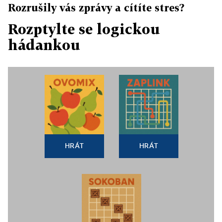
Rozrušily vás zprávy a cítíte stres?
Rozptylte se logickou
hádankou
HRÁT
HRÁT