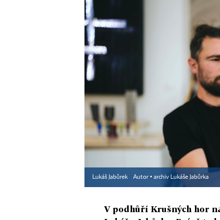
Lukáš Jabůrek
Autor ▪
archiv Lukáše Jabůrka
V podhůří Krušných hor na