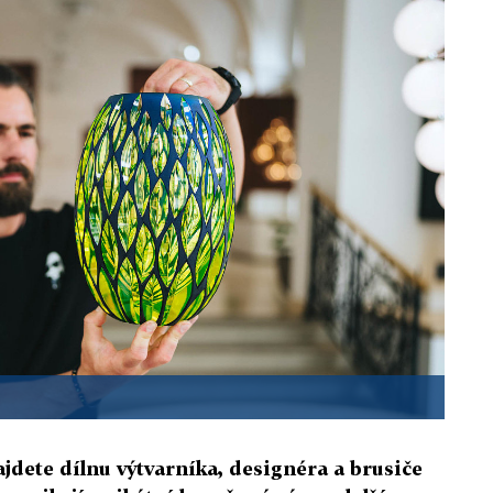
jdete dílnu výtvarníka, designéra a brusiče