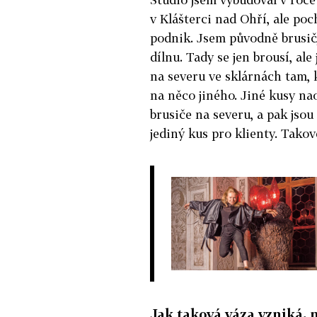
v Klášterci nad Ohří, ale po
podnik. Jsem původně brusič, 
dílnu. Tady se jen brousí, al
na severu ve sklárnách tam, 
na něco jiného. Jiné kusy n
brusiče na severu, a pak jsou
jediný kus pro klienty. Takov
Jak taková váza vzniká,