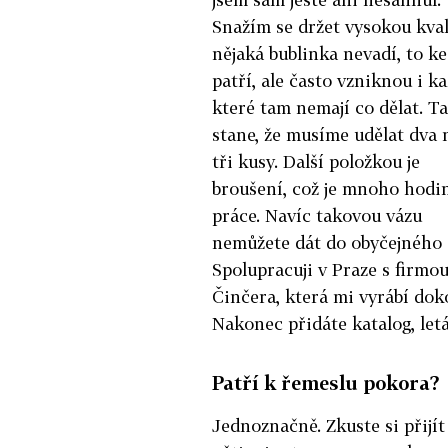
Snažím se držet vysokou kval
nějaká bublinka nevadí, to ke
patří, ale často vzniknou i ka
které tam nemají co dělat. T
stane, že musíme udělat dva 
tři kusy. Další položkou je
broušení, což je mnoho hodi
práce. Navíc takovou vázu
nemůžete dát do obyčejného 
Spolupracuji v Praze s firmo
Činčera, která mi vyrábí dokon
Nakonec přidáte katalog, letá
Patří k řemeslu pokora?
Jednoznačně. Zkuste si přijít