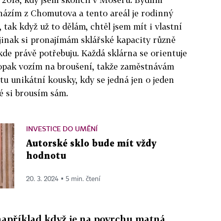
cházím z Chomutova a tento areál je rodinný
tak když už to dělám, chtěl jsem mít i vlastní
e jinak si pronajímám sklářské kapacity různě
kde právě potřebuju. Každá sklárna se orientuje
aopak vozím na broušení, takže zaměstnávám
 tu unikátní kousky, kdy se jedná jen o jeden
é si brousím sám.
INVESTICE DO UMĚNÍ
Autorské sklo bude mít vždy
hodnotu
20. 3. 2024 ▪ 5 min. čtení
 například když je na povrchu matná