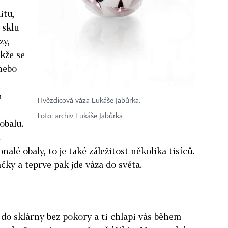
itu,
 sklu
zy,
akže se
nebo
n
Hvězdicová váza Lukáše Jabůrka.
Foto: archiv Lukáše Jabůrka
obalu.
u
alé obaly, to je také záležitost několika tisíců.
čky a teprve pak jde váza do světa.
 do sklárny bez pokory a ti chlapi vás během