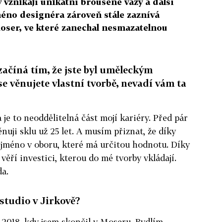
 vznikají unikátní broušené vázy a další
méno designéra zároveň stále zaznívá
Moser, ve které zanechal nesmazatelnou
začíná tím, že jste byl uměleckým
e věnujete vlastní tvorbě, nevadí vám ta
a je to neoddělitelná část mojí kariéry. Před pár
ěnuji sklu už 25 let. A musím přiznat, že díky
 jméno v oboru, které má určitou hodnotu. Díky
 věří investici, kterou do mé tvorby vkládají.
da.
studio v Jirkově?
 2018, kdy jsem skončil v Moseru. Bydlím