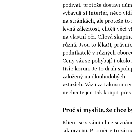
podívat, protože dostaví dům
vybavují si interiér, něco vidí
na stránkách, ale protože to
levná záležitost, chtějí věci v
na vlastní oči. Cílová skupina
různá. Jsou to lékaři, právníc
podnikatelé v různých obore
Ceny váz se pohybují i okolo
tisíc korun. Je to druh spolu
založený na dlouhodobých
vztazích. Vázu za takovou ce
nechcete jen tak koupit přes
Proč si myslíte, že chce 
Klient se s vámi chce seznámit
jak pracuji. Pro něj je to zár