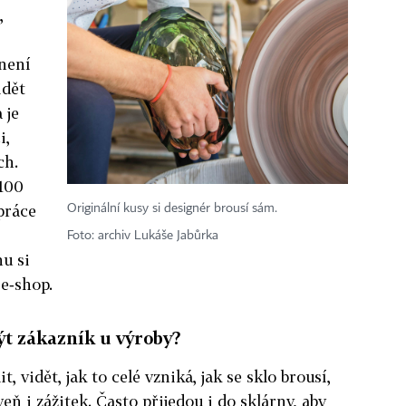
,
 není
idět
 je
i,
ch.
 100
práce
Originální kusy si designér brousí sám.
Foto: archiv Lukáše Jabůrka
nu si
 e‑shop.
být zákazník u výroby?
, vidět, jak to celé vzniká, jak se sklo brousí,
oveň i zážitek. Často přijedou i do sklárny, aby