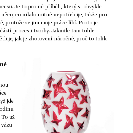
cesu. Je to pro ně příběh, který si obvykle
m něco, co nikdo nutně nepotřebuje, takže pro
, protože se jim moje práce líbí. Proto je
učástí procesu tvorby. Jakmile tam tohle
tluje, jak je zhotovení náročné, proč to tolik
tně
lnou
áce
dyž jde
hodinu
. To už
 vázu