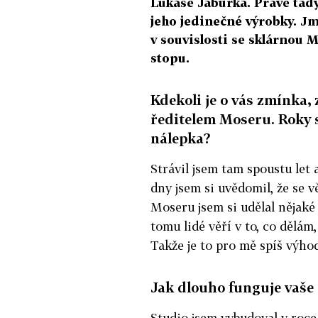
Lukáše Jabůrka. Právě tady
jeho jedinečné výrobky. J
v souvislosti se sklárnou 
stopu.
Kdekoli je o vás zmínka, 
ředitelem Moseru. Roky s
nálepka?
Strávil jsem tam spoustu let 
dny jsem si uvědomil, že se v
Moseru jsem si udělal nějaké
tomu lidé věří v to, co dělám,
Takže je to pro mě spíš výho
Jak dlouho funguje vaše 
Studio jsem vybudoval v roce