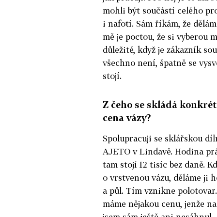
mohli být součástí celého pro
i nafotí. Sám říkám, že dělá
mě je poctou, že si vyberou mě
důležité, když je zákazník so
všechno není, špatně se vysvě
stojí.
Z čeho se skládá konkré
cena vázy?
Spolupracuji se sklářskou dí
AJETO v Lindavě. Hodina pr
tam stojí 12 tisíc bez daně. K
o vrstvenou vázu, děláme ji 
a půl. Tím vznikne polotovar
máme nějakou cenu, jenže na
jsem sám ještě ani nesáhnul.