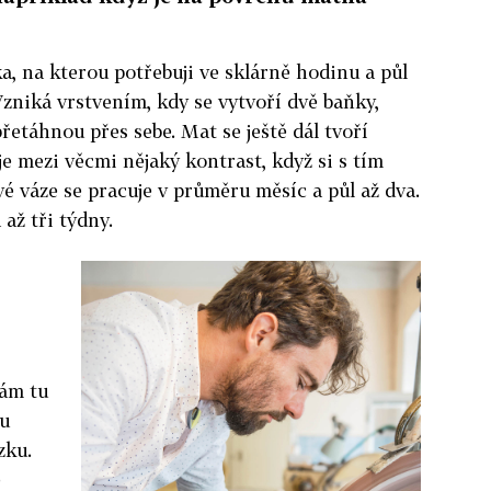
ka, na kterou potřebuji ve sklárně hodinu a půl
Vzniká vrstvením, kdy se vytvoří dvě baňky,
přetáhnou přes sebe. Mat se ještě dál tvoří
je mezi věcmi nějaký kontrast, když si s tím
é váze se pracuje v průměru měsíc a půl až dva.
až tři týdny.
mám tu
ou
zku.
e