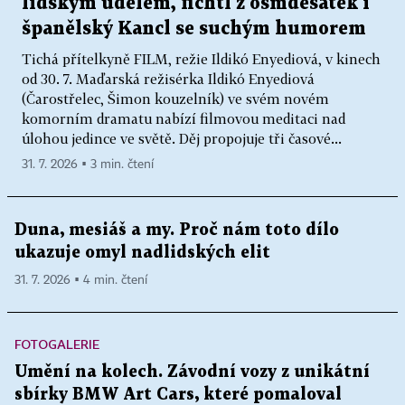
lidským údělem, fichtl z osmdesátek i
španělský Kancl se suchým humorem
Tichá přítelkyně FILM, režie Ildikó Enyediová, v kinech
od 30. 7. Maďarská režisérka Ildikó Enyediová
(Čarostřelec, Šimon kouzelník) ve svém novém
komorním dramatu nabízí filmovou meditaci nad
úlohou jedince ve světě. Děj propojuje tři časové...
31. 7. 2026 ▪ 3 min. čtení
Duna, mesiáš a my. Proč nám toto dílo
ukazuje omyl nadlidských elit
31. 7. 2026 ▪ 4 min. čtení
FOTOGALERIE
Umění na kolech. Závodní vozy z unikátní
sbírky BMW Art Cars, které pomaloval