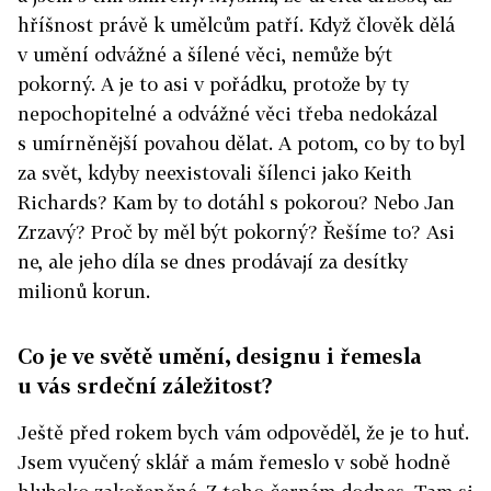
hříšnost právě k umělcům patří. Když člověk dělá
v umění odvážné a šílené věci, nemůže být
pokorný. A je to asi v pořádku, protože by ty
nepochopitelné a odvážné věci třeba nedokázal
s umírněnější povahou dělat. A potom, co by to byl
za svět, kdyby neexistovali šílenci jako Keith
Richards? Kam by to dotáhl s pokorou? Nebo Jan
Zrzavý? Proč by měl být pokorný? Řešíme to? Asi
ne, ale jeho díla se dnes prodávají za desítky
milionů korun.
Co je ve světě umění, designu i řemesla
u vás srdeční záležitost?
Ještě před rokem bych vám odpověděl, že je to huť.
Jsem vyučený sklář a mám řemeslo v sobě hodně