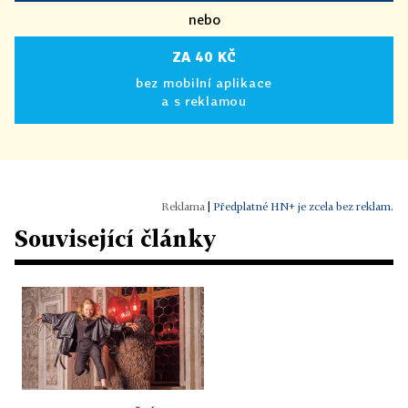
nebo
ZA 40 KČ
bez mobilní aplikace
a s reklamou
|
Předplatné HN+ je zcela bez reklam.
Související články