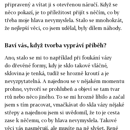
připravený a vítat ji s otevřenou náručí. Když se
něco pokazí, je to příležitost přijít s něčím, co by
třeba moje hlava nevymyslela. Stalo se mnohokrát,
že nejlepší věci, co jsem udělal, byly dílem náhody.
Baví vás, když tvorba vypráví příběh?
Ano, stalo se mi to například při foukání vázy
do dřevěné formy, kdy je sklo takové vláčné,
sklovina je tenká, tudíž se hrozně kroutí a je
nevyzpytatelná. A najednou se v nějakém momentu
prohne, vytvoří se prohlubeň a objeví se tam tvar
rtů nebo něco jiného. To se mi hrozně líbilo a začal
jsem s tím pracovat, vmačkávat do skla vázy nějaké
střepy a najednou jsem si uvědomil, že to je cesta
zase k něčemu, co by hlava nevymyslela. Takové
věci vás nasměrují, ale musíte na ně slyšet. René