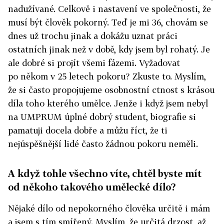
nadužívané. Celkově i nastavení ve společnosti, že
musí být člověk pokorný. Teď je mi 36, chovám se
dnes už trochu jinak a dokážu uznat práci
ostatních jinak než v době, kdy jsem byl rohatý. Je
ale dobré si projít všemi fázemi. Vyžadovat
po někom v 25 letech pokoru? Zkuste to. Myslím,
že si často propojujeme osobnostní ctnost s krásou
díla toho kterého umělce. Jenže i když jsem nebyl
na UMPRUM úplné dobrý student, biografie si
pamatuji docela dobře a můžu říct, že ti
nejúspěšnější lidé často žádnou pokoru neměli.
A když tohle všechno víte, chtěl byste mít
od někoho takového umělecké dílo?
Nějaké dílo od nepokorného člověka určitě i mám
a jsem s tím smířený. Myslím, že určitá drzost, až