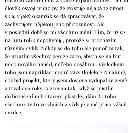
hluboko zakořeněné. Z toho čerpám dodnes. Tam si
člověk osvojí principy, že existuje nějaká tekutost
skla, v jaký okamžik se dá zpracovávat, že
zachycujete nějakou jeho přirozenost. Ale
v poslední době se mi všechno mění. Tím, že už se
na huti tolik nepohybuji, protože si procházím
různými cykly. Někdy se do toho ale ponořím tak,
že utratím všechny peníze za to, abych se na huti
něco nového naučil, něčeho dosáhnul. Výsledkem
toho jsou například modré vázy (kolekce Amaline),
což byl projekt, který jsem doslova vydupal ze země
a trval dva roky. A zrovna tak, když se pustím
do broušení nebo tavení plastiky, dám do toho
všechno. Je to ve vlnách a vždy je v mé práci vášeň
i srdce.