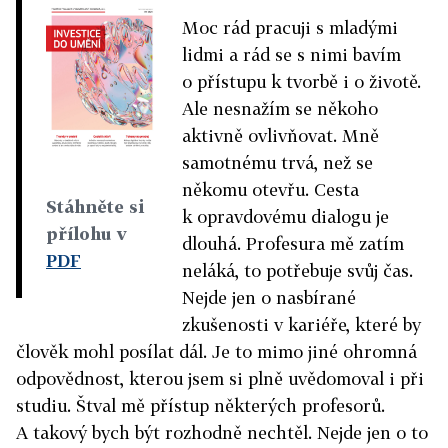
Moc rád pracuji s mladými
lidmi a rád se s nimi bavím
o přístupu k tvorbě i o životě.
Ale nesnažím se někoho
aktivně ovlivňovat. Mně
samotnému trvá, než se
někomu otevřu. Cesta
Stáhněte si
k opravdovému dialogu je
přílohu v
dlouhá. Profesura mě zatím
PDF
neláká, to potřebuje svůj čas.
Nejde jen o nasbírané
zkušenosti v kariéře, které by
člověk mohl posílat dál. Je to mimo jiné ohromná
odpovědnost, kterou jsem si plně uvědomoval i při
studiu. Štval mě přístup některých profesorů.
A takový bych být rozhodně nechtěl. Nejde jen o to