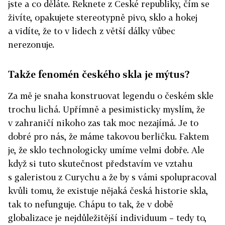
jste a co děláte. Řeknete z České republiky, čím se
živíte, opakujete stereotypně pivo, sklo a hokej
a vidíte, že to v lidech z větší dálky vůbec
nerezonuje.
Takže fenomén českého skla je mýtus?
Za mě je snaha konstruovat legendu o českém skle
trochu lichá. Upřímně a pesimisticky myslím, že
v zahraničí nikoho zas tak moc nezajímá. Je to
dobré pro nás, že máme takovou berličku. Faktem
je, že sklo technologicky umíme velmi dobře. Ale
když si tuto skutečnost představím ve vztahu
s galeristou z Curychu a že by s vámi spolupracoval
kvůli tomu, že existuje nějaká česká historie skla,
tak to nefunguje. Chápu to tak, že v době
globalizace je nejdůležitější individuum – tedy to,