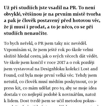
Už při studiích jste vsadil na PR. To není
obvyklé, většinou je na prvním místě tvorba
a pak je člověk postavený před hotovou věc,
že ji musí i prodat, a to je něco, co se při
studiích nenaučíte.
To bych neřekl, o PR jsem taky nic nevěděl.
Vzpomínám si, že jsem ještě rok po škole velmi
složitě hledal cestu, jak o svých věcech dát vědět.
Ve škole jsem končil v roce 2017 a o rok později
jsem vystavoval na Designbloku kolekci Lost and
Found, což byla moje první velká věc. Tehdy jsem
netušil, co člověk musí médiím poskytnout, co je
press kit, co mám udělat pro to, aby se moje idea
dostala v co nejlepší podobě k novinářům, natož
k lidem. Dost tvrdě jsem se učil metodou pokus–