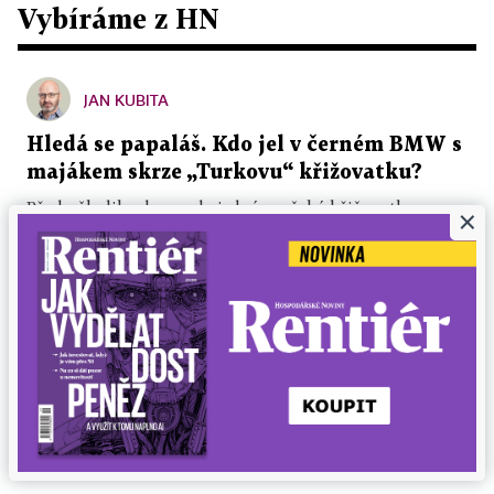
Vybíráme z HN
JAN KUBITA
Hledá se papaláš. Kdo jel v černém BMW s
majákem skrze „Turkovu“ křižovatku?
Před několika dny se do jedné pražské křižovatky
×
přihnalo obří luxusní BMW se začerněnými skly a
blikajícím majáčkem na střeše. Na červenou...
4. 8. 2026 ▪ 6 min. čtení