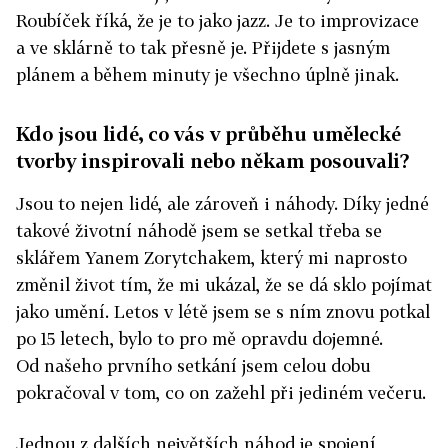
Roubíček říká, že je to jako jazz. Je to improvizace
a ve sklárně to tak přesně je. Přijdete s jasným
plánem a během minuty je všechno úplně jinak.
Kdo jsou lidé, co vás v průběhu umělecké
tvorby inspirovali nebo někam posouvali?
Jsou to nejen lidé, ale zároveň i náhody. Díky jedné
takové životní náhodě jsem se setkal třeba se
sklářem Yanem Zorytchakem, který mi naprosto
změnil život tím, že mi ukázal, že se dá sklo pojímat
jako umění. Letos v létě jsem se s ním znovu potkal
po 15 letech, bylo to pro mě opravdu dojemné.
Od našeho prvního setkání jsem celou dobu
pokračoval v tom, co on zažehl při jediném večeru.
Jednou z dalších největších náhod je spojení