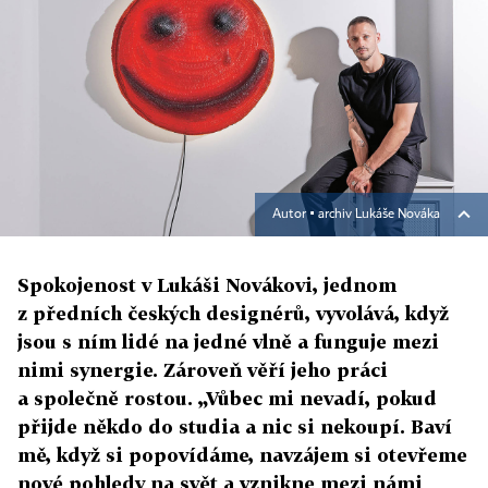
Autor ▪
archiv Lukáše Nováka
Spokojenost v Lukáši Novákovi, jednom
z předních českých designérů, vyvolává, když
jsou s ním lidé na jedné vlně a funguje mezi
nimi synergie. Zároveň věří jeho práci
a společně rostou. „Vůbec mi nevadí, pokud
přijde někdo do studia a nic si nekoupí. Baví
mě, když si popovídáme, navzájem si otevřeme
nové pohledy na svět a vznikne mezi námi