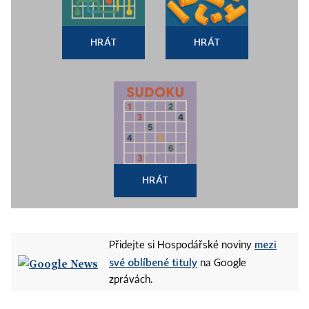
HRÁT
HRÁT
HRÁT
mezi
Přidejte si Hospodářské noviny
své oblíbené tituly
na Google
zprávách.