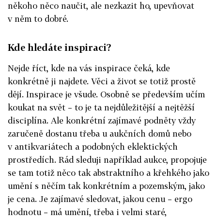
někoho něco naučit, ale nezkazit ho, upevňovat
v něm to dobré.
Kde hledáte inspiraci?
Nejde říct, kde na vás inspirace čeká, kde
konkrétně ji najdete. Věci a život se totiž prostě
dějí. Inspirace je všude. Osobně se především učím
koukat na svět – to je ta nejdůležitější a nejtěžší
disciplína. Ale konkrétní zajímavé podněty vždy
zaručeně dostanu třeba u aukčních domů nebo
v antikvariátech a podobných eklektických
prostředích. Rád sleduji například aukce, propojuje
se tam totiž něco tak abstraktního a křehkého jako
umění s něčím tak konkrétním a pozemským, jako
je cena. Je zajímavé sledovat, jakou cenu – ergo
hodnotu – má umění, třeba i velmi staré,