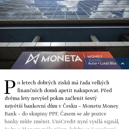
Autor ▪
Lukáš Bíba
P
o letech dobrých zisků má řada velkých
finančních domů apetit nakupovat. Před
dvěma lety nevyšel pokus začlenit šestý
největší bankovní dům v Česku – Monetu Money
Bank – do skupiny PPF. Časem se ale pozice
banky může změnit. UniCredit nyní vysílá signál,