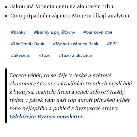
Jakou má Moneta cenu na akciovém trhu.
Co o případném zájmu o Monetu říkají analytici.
#banky
#Banky a pojišťovny
#bankovnictví
#UniCredit Bank
#Moneta Money Bank
#PPF
#akvizice
#fúze
#fúze a akvizice
Chcete vědět, co se děje v české a světové
ekonomice? Co si o aktuálních trendech myslí lidé
z byznysu, majitelé firem a jejich šéfové? Každý
týden v pátek vám naši top autoři přinášejí výběr
toho nejlepšího a pohled z byznysové strany.
Odebírejte Byznys newsletter.