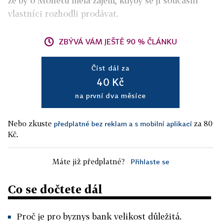
že by o Monetu měla zájem, kdyby se ji současní
vlastníci rozhodli prodávat.
ZBÝVÁ VÁM JEŠTĚ 90 % ČLÁNKU
Číst dál za
40 Kč
na první dva měsíce
Nebo zkuste
za 80
předplatné bez reklam a s mobilní aplikací
Kč.
Máte již předplatné?
Přihlaste se
Co se dočtete dál
Proč je pro byznys bank velikost důležitá.