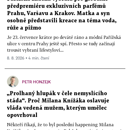
předpremiéru exkluzivních parfémů
Prahu, Varšavu a Krakov. Matka a syn
osobně představili kreace na téma voda,
růže a pižmo
Je 23. července krátce po deváté ráno a módní Pařížská
ulice v centru Prahy ještě spí. Přesto se tudy začínají
trousit vybraní lifestyloví...
8. 8. 2026 ▪ 4 min. čtení
PETR HONZEJK
„Prolhaný hlupák v čele nemyslícího
stáda“. Proč Milana Knížáka oslavuje
vláda vedená mužem, kterým umělec
opovrhoval
Někteří říkají, že to byl poslední happening Milana