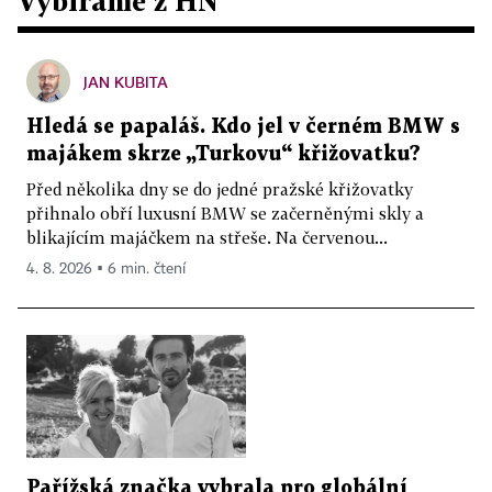
Vybíráme z HN
JAN KUBITA
Hledá se papaláš. Kdo jel v černém BMW s
majákem skrze „Turkovu“ křižovatku?
Před několika dny se do jedné pražské křižovatky
přihnalo obří luxusní BMW se začerněnými skly a
blikajícím majáčkem na střeše. Na červenou...
4. 8. 2026 ▪ 6 min. čtení
Pařížská značka vybrala pro globální