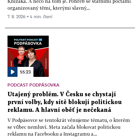
Knížáka. A něco na tom je. Pohřeb se státními poctami
organizovaný těmi, kterými slavný...
7. 8. 2026 ▪ 4 min. čtení
55:23
PODCAST PODPÁSOVKA
Utajený problém. V Česku se chystají
první volby, kdy sítě blokují politickou
reklamu. A hlavní oběť je nečekaná
V Podpásovce se tentokrát věnujeme tématu, o kterém
se vůbec nemluví. Meta začala blokovat politickou
reklamu na Facebooku a Instagramu a...