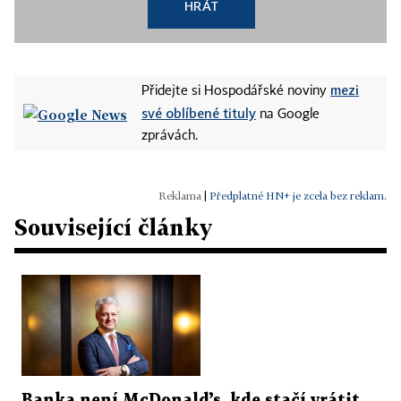
HRÁT
mezi
Přidejte si Hospodářské noviny
své oblíbené tituly
na Google
zprávách.
|
Předplatné HN+ je zcela bez reklam.
Související články
Banka není McDonald’s, kde stačí vrátit