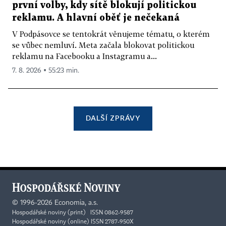
první volby, kdy sítě blokují politickou
reklamu. A hlavní oběť je nečekaná
V Podpásovce se tentokrát věnujeme tématu, o kterém
se vůbec nemluví. Meta začala blokovat politickou
reklamu na Facebooku a Instagramu a...
7. 8. 2026 ▪ 55:23 min.
DALŠÍ ZPRÁVY
©
1996-2026
Economia, a.s.
Hospodářské noviny (print) ISSN 0862-9587
Hospodářské noviny (online) ISSN 2787-950X