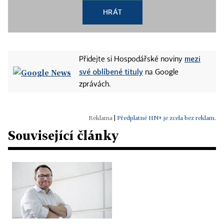
HRÁT
mezi
Přidejte si Hospodářské noviny
své oblíbené tituly
na Google
zprávách.
|
Předplatné HN+ je zcela bez reklam.
Související články