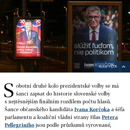
Autor ▪
ČTK
S
obotní druhé kolo prezidentské volby se má
šanci zapsat do historie slovenské volby
s nejtěsnějším finálním rozdílem počtu hlasů.
Šance občanského kandidáta
Ivana Korčoka
a šéfa
parlamentu a koaliční vládní strany Hlas
Petera
Pellegriniho
jsou podle průzkumů vyrovnané,