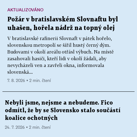
AKTUALIZOVÁNO
Požár v bratislavském Slovnaftu byl
uhašen, hořela nádrž na topný olej
V bratislavské rafinerii Slovnaft v pátek hořelo,
slovenskou metropolí se šířil hustý černý dým.
Budovami v okolí areálu otřásl výbuch. Na místě
zasahovali hasiči, kteří lidi v okolí žádali, aby
nevycházeli ven a zavřeli okna, informovala
slovenská...
7. 8. 2026 ▪ 2 min. čtení
Nebyli jsme, nejsme a nebudeme. Fico
odmítl, že by se Slovensko stalo součástí
koalice ochotných
24. 7. 2026 ▪ 2 min. čtení