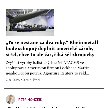
„To se nestane za dva roky.“ Rheinmetall
bude schopný doplnit americké zásoby
střel, chce to ale čas, říká šéf zbrojovky
Zvýšení výroby balistických střel ATACMS ve
spolupráci s americkou firmou Lockheed Martin
nějakou dobu potrvá. Agentuře Reuters to řekl...
7. 8. 2026 ▪ 3 min. čtení
PETR HONZEJK