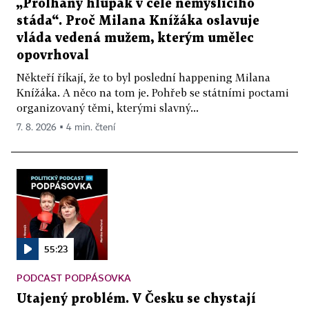
„Prolhaný hlupák v čele nemyslícího
stáda“. Proč Milana Knížáka oslavuje
vláda vedená mužem, kterým umělec
opovrhoval
Někteří říkají, že to byl poslední happening Milana
Knížáka. A něco na tom je. Pohřeb se státními poctami
organizovaný těmi, kterými slavný...
7. 8. 2026 ▪ 4 min. čtení
55:23
PODCAST PODPÁSOVKA
Utajený problém. V Česku se chystají