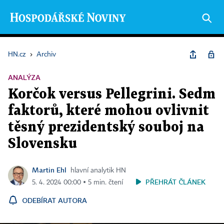
HN.cz
›
Archiv
ANALÝZA
Korčok versus Pellegrini. Sedm
faktorů, které mohou ovlivnit
těsný prezidentský souboj na
Slovensku
Martin Ehl
hlavní analytik HN
PŘEHRÁT ČLÁNEK
5. 4. 2024 00:00 ▪ 5 min. čtení
ODEBÍRAT AUTORA