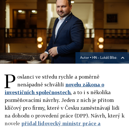
Autor ▪
HN – Lukáš Bíba
P
oslanci ve středu rychle a poměrně
nenápadně schválili
novelu zákona o
investičních společnostech
, a to i s několika
pozměňovacími návrhy. Jeden z nich je přitom
klíčový pro firmy, které v Česku zaměstnávají lidi
na dohodu o provedení práce (DPP). Návrh, který k
novele
přidal lidovecký ministr práce a