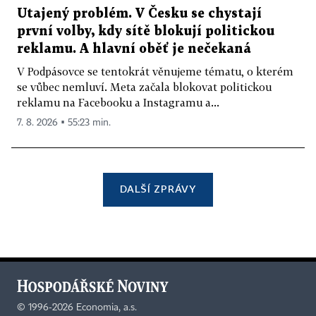
Utajený problém. V Česku se chystají
první volby, kdy sítě blokují politickou
reklamu. A hlavní oběť je nečekaná
V Podpásovce se tentokrát věnujeme tématu, o kterém
se vůbec nemluví. Meta začala blokovat politickou
reklamu na Facebooku a Instagramu a...
7. 8. 2026 ▪ 55:23 min.
DALŠÍ ZPRÁVY
©
1996-2026
Economia, a.s.