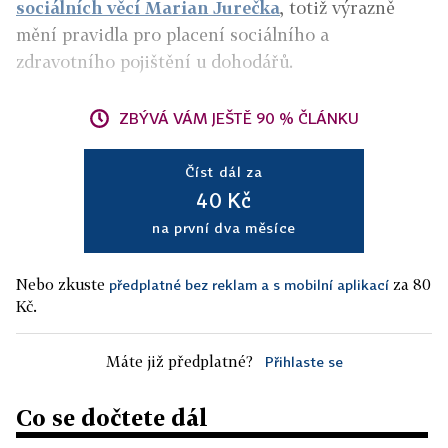
sociálních věcí Marian Jurečka
, totiž výrazně
mění pravidla pro placení sociálního a
zdravotního pojištění u dohodářů.
ZBÝVÁ VÁM JEŠTĚ 90 % ČLÁNKU
Číst dál za
40 Kč
na první dva měsíce
Nebo zkuste
za 80
předplatné bez reklam a s mobilní aplikací
Kč.
Máte již předplatné?
Přihlaste se
Co se dočtete dál