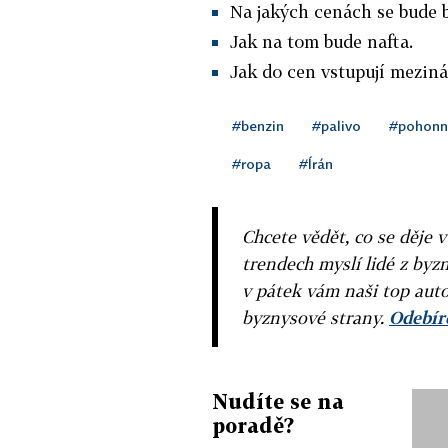
Na jakých cenách se bude 
Jak na tom bude nafta.
Jak do cen vstupují meziná
#benzin
#palivo
#pohonn
#ropa
#Írán
Chcete vědět, co se děje 
trendech myslí lidé z byzn
v pátek vám naši top auto
byznysové strany.
Odebíre
Nudíte se na
poradě?