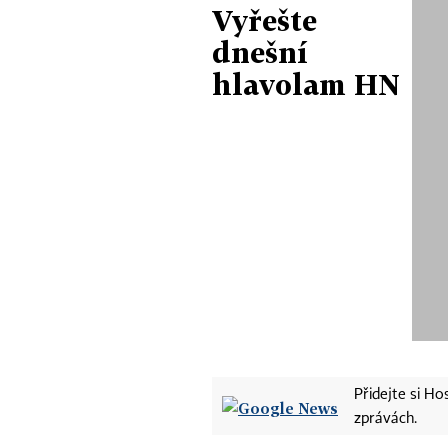
Vyřešte
dnešní
hlavolam HN
Přidejte si H
zprávách.