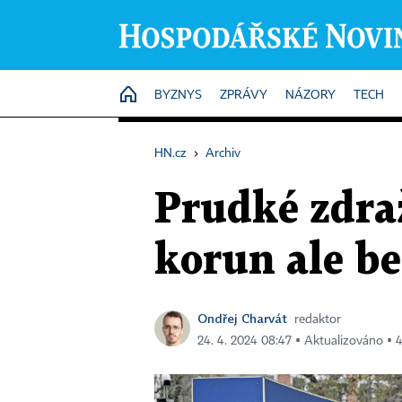
HOME
BYZNYS
ZPRÁVY
NÁZORY
TECH
HN.cz
›
Archiv
Prudké zdraž
korun ale be
Ondřej Charvát
redaktor
24. 4. 2024 08:47 ▪ Aktualizováno ▪ 4