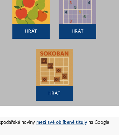
HRÁT
HRÁT
HRÁT
mezi své oblíbené tituly
ospodářské noviny
na Google