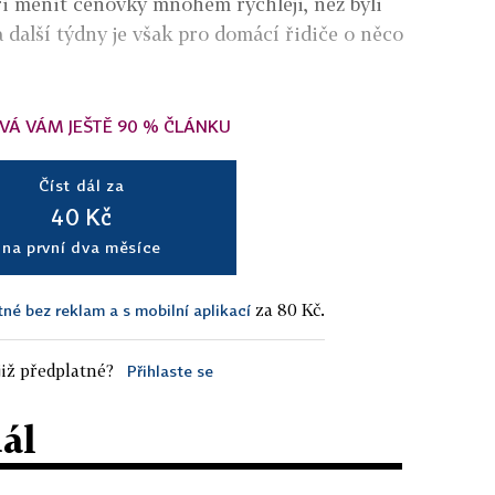
ři měnit cenovky mnohem rychleji, než byli
a další týdny je však pro domácí řidiče o něco
VÁ VÁM JEŠTĚ 90 % ČLÁNKU
Číst dál za
40 Kč
na první dva měsíce
za 80 Kč.
tné bez reklam a s mobilní aplikací
iž předplatné?
Přihlaste se
dál