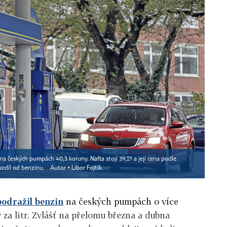
a českých pumpách 40,3 koruny. Nafta stojí 39,21 a její cena podle
ozdíl od benzinu.
Autor ▪
Libor Fojtík
podražil benzin
na českých pumpách o více
 za litr. Zvlášť na přelomu března a dubna