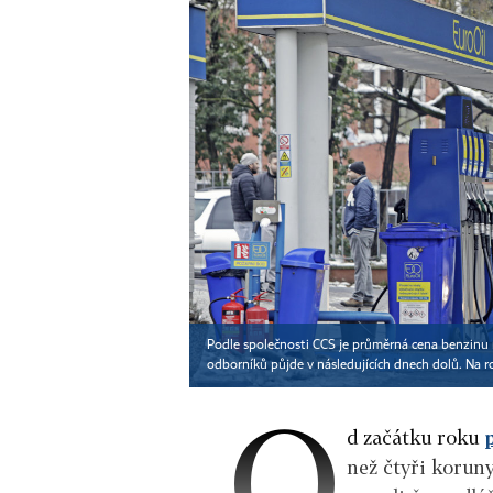
Podle společnosti CCS je průměrná cena benzinu n
odborníků půjde v následujících dnech dolů. Na r
O
d začátku roku
než čtyři koruny