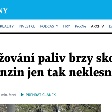
ARCHIV
REALITY
INVESTICE
PODCASTY
HRY
PročNe
D
ování paliv brzy sk
nzin jen tak neklesn
PŘEHRÁT ČLÁNEK
 min. čtení