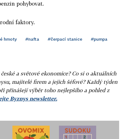
benzin pohybovat.
rodní faktory.
é hmoty
#nafta
#čerpací stanice
#pumpa
v české a světové ekonomice? Co si o aktuálních
ysu, majitelé firem a jejich šéfové? Každý týden
ři přinášejí výběr toho nejlepšího a pohled z
jte Byznys newsletter.