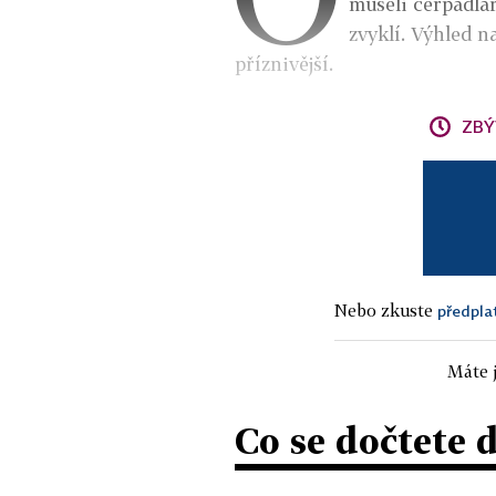
museli čerpadlá
zvyklí. Výhled n
příznivější.
ZBÝ
Nebo zkuste
předpla
Máte j
Co se dočtete 