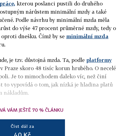
práce,
kterou poslanci pustili do druhého
 postupným nárůstem minimální mzdy a také
učené. Podle návrhu by minimální mzda měla
růst do výše 47 procent průměrné mzdy, tedy o
 oproti dnešku. Čímž by se
minimální mzda
ru.
ude, je tzv. důstojná mzda. Ta, podle
platformy
i v Praze skoro 48 tisíc korun hrubého. O necelé
oli. Je to mimochodem daleko víc, než činí
 to vypovídá o tom, jak nízká je hladina platů
m nákladům.
VÁ VÁM JEŠTĚ 70 % ČLÁNKU
Číst dál za
40 Kč