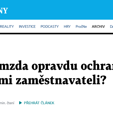
ARCHIV
REALITY
INVESTICE
PODCASTY
HRY
PročNe
D
 mzda opravdu ochra
mi zaměstnavateli?
PŘEHRÁT ČLÁNEK
min. čtení