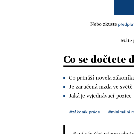
Nebo zkuste
předpla
Máte j
Co se dočtete 
Co přináší novela zákoník
Je zaručená mzda ve světě
Jaká je vyjednávací pozic
#zákoník práce
#minimální 
Baví vás číst názory chytr