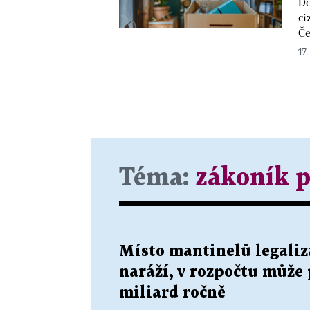
Do
ci
Če
17.
Téma:
zákoník p
Místo mantinelů legaliz
naráží, v rozpočtu může 
miliard ročně