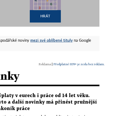
HRÁT
mezi své oblíbené tituly
ospodářské noviny
na Google
|
Předplatné HN+ je zcela bez reklam.
ánky
ýplaty v eurech i práce od 14 let věku.
yto a další novinky má přinést pružnější
ákoník práce