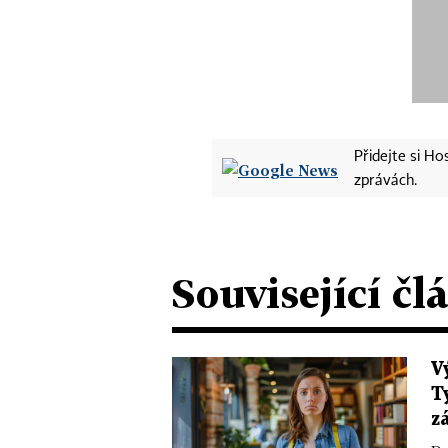
Přidejte si H
zprávách.
Související čl
V
T
z