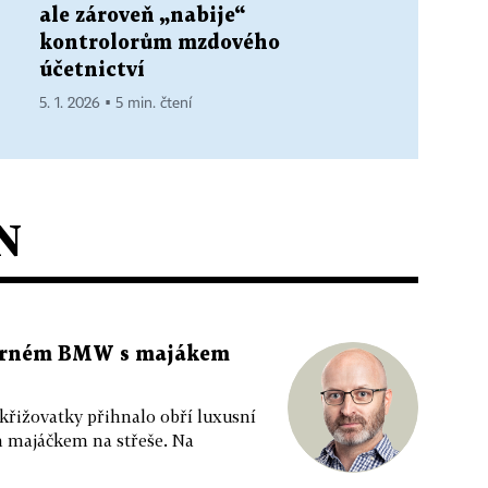
ale zároveň „nabije“
kontrolorům mzdového
účetnictví
5. 1. 2026 ▪ 5 min. čtení
N
 černém BMW s majákem
 křižovatky přihnalo obří luxusní
m majáčkem na střeše. Na