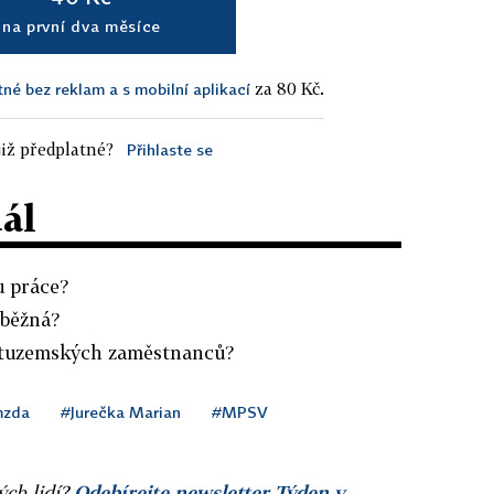
na první dva měsíce
za 80 Kč.
tné bez reklam a s mobilní aplikací
iž předplatné?
Přihlaste se
dál
u práce?
 běžná?
e tuzemských zaměstnanců?
mzda
#Jurečka Marian
#MPSV
ých lidí?
Odebírejte newsletter Týden v