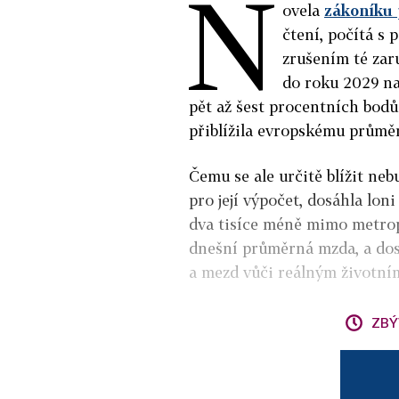
N
ovela
zákoníku 
čtení, počítá s
zrušením té zar
do roku 2029 na
pět až šest procentních bodů
přiblížila evropskému průmě
Čemu se ale určitě blížit neb
pro její výpočet, dosáhla lon
dva tisíce méně mimo metrop
dnešní průměrná mzda, a dost
a mezd vůči reálným životní
ZBÝ