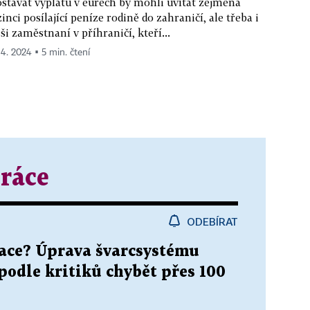
stávat výplatu v eurech by mohli uvítat zejména
zinci posílající peníze rodině do zahraničí, ale třeba i
ši zaměstnaní v příhraničí, kteří...
 4. 2024 ▪ 5 min. čtení
ráce
ODEBÍRAT
ace? Úprava švarcsystému
podle kritiků chybět přes 100