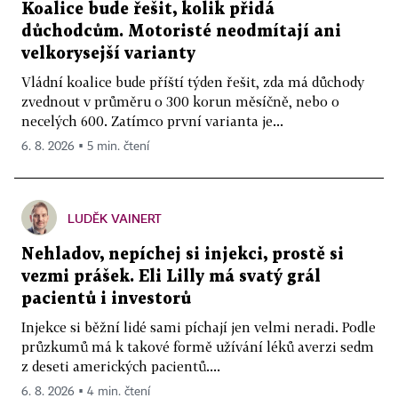
Koalice bude řešit, kolik přidá
důchodcům. Motoristé neodmítají ani
velkorysejší varianty
Vládní koalice bude příští týden řešit, zda má důchody
zvednout v průměru o 300 korun měsíčně, nebo o
necelých 600. Zatímco první varianta je...
6. 8. 2026 ▪ 5 min. čtení
LUDĚK VAINERT
Nehladov, nepíchej si injekci, prostě si
vezmi prášek. Eli Lilly má svatý grál
pacientů i investorů
Injekce si běžní lidé sami píchají jen velmi neradi. Podle
průzkumů má k takové formě užívání léků averzi sedm
z deseti amerických pacientů....
6. 8. 2026 ▪ 4 min. čtení