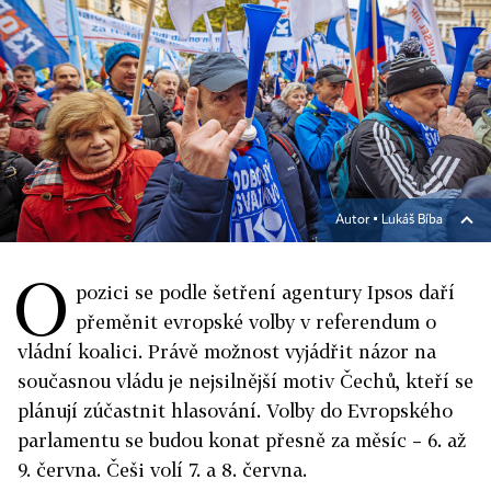
Autor ▪
Lukáš Bíba
O
pozici se podle šetření agentury Ipsos daří
přeměnit evropské volby v referendum o
vládní koalici. Právě možnost vyjádřit názor na
současnou vládu je nejsilnější motiv Čechů, kteří se
plánují zúčastnit hlasování. Volby do Evropského
parlamentu se budou konat přesně za měsíc – 6. až
9. června. Češi volí 7. a 8. června.