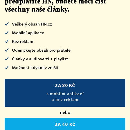
předplatíte HN, budete moci číst
všechny naše články
.
Veškerý obsah HN.cz
Mobilní aplikace
Bez reklam
Odemykejte obsah pro přátele
Články v audioverzi + playlist
Možnost kdykoliv zrušit
ZA 80 KČ
s mobilní aplikací
a bez reklam
nebo
ZA 40 KČ