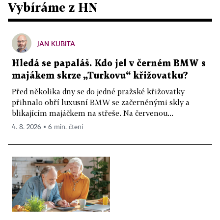
Vybíráme z HN
JAN KUBITA
Hledá se papaláš. Kdo jel v černém BMW s
majákem skrze „Turkovu“ křižovatku?
Před několika dny se do jedné pražské křižovatky
přihnalo obří luxusní BMW se začerněnými skly a
blikajícím majáčkem na střeše. Na červenou...
4. 8. 2026 ▪ 6 min. čtení