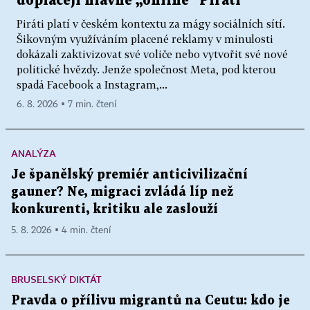
doplácejí hlavně „online“ Piráti
Piráti platí v českém kontextu za mágy sociálních sítí.
Šikovným využíváním placené reklamy v minulosti
dokázali zaktivizovat své voliče nebo vytvořit své nové
politické hvězdy. Jenže společnost Meta, pod kterou
spadá Facebook a Instagram,...
6. 8. 2026 ▪ 7 min. čtení
ANALÝZA
Je španělský premiér anticivilizační
gauner? Ne, migraci zvládá líp než
konkurenti, kritiku ale zaslouží
5. 8. 2026 ▪ 4 min. čtení
BRUSELSKÝ DIKTÁT
Pravda o přílivu migrantů na Ceutu: kdo je