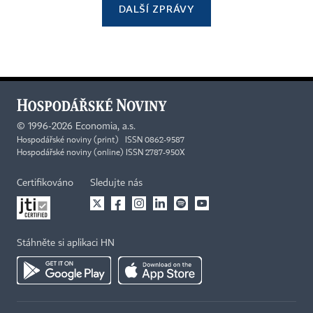
DALŠÍ ZPRÁVY
©
1996-2026
Economia, a.s.
Hospodářské noviny (print) ISSN 0862-9587
Hospodářské noviny (online) ISSN 2787-950X
Certifikováno
Sledujte nás
Stáhněte si aplikaci HN