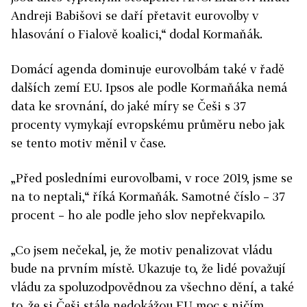
Andreji Babišovi se daří přetavit eurovolby v
hlasování o Fialově koalici,“ dodal Kormaňák.
Domácí agenda dominuje eurovolbám také v řadě
dalších zemí EU. Ipsos ale podle Kormaňáka nemá
data ke srovnání, do jaké míry se Češi s 37
procenty vymykají evropskému průměru nebo jak
se tento motiv měnil v čase.
„Před posledními eurovolbami, v roce 2019, jsme se
na to neptali,“ říká Kormaňák. Samotné číslo – 37
procent – ho ale podle jeho slov nepřekvapilo.
„Co jsem nečekal, je, že motiv penalizovat vládu
bude na prvním místě. Ukazuje to, že lidé považují
vládu za spoluzodpovědnou za všechno dění, a také
to, že si Češi stále nedokážou EU moc s ničím