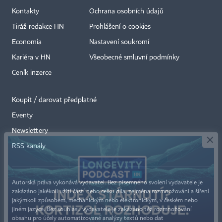
Kontakty
Ochrana osobních údajů
Tiráž redakce HN
Prohlášení o cookies
Economia
Nastavení soukromí
Kariéra v HN
Všeobecné smluvní podmínky
Ceník inzerce
Koupit / darovat předplatné
Eventy
×
Newslettery
RSS kanály
Autorská práva vykonává vydavatel. Bez písemného svolení vydavatele je
zakázáno jakékoli užití částí nebo celku díla, zejména rozmnožování a šíření
jakýmkoli způsobem, mechanickým nebo elektronickým, v českém nebo
jiném jazyce. Bez souhlasu vydavatele je zakázáno též rozmnožování
obsahu pro účely automatizované analýzy textů nebo dat