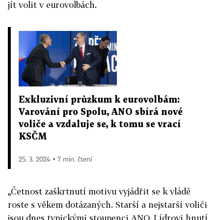
jít volit v eurovolbách.
Exkluzivní průzkum k eurovolbám:
Varování pro Spolu, ANO sbírá nové
voliče a vzdaluje se, k tomu se vrací
KSČM
25. 3. 2024 ▪ 7 min. čtení
„Četnost zaškrtnutí motivu vyjádřit se k vládě
roste s věkem dotázaných. Starší a nejstarší voliči
jsou dnes typickými stoupenci ANO. Lídrovi hnutí