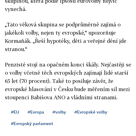
skupinou, která podle Ipsosu eurovolby nejvíc
vynechá.
„Tato věková skupina se podprůměrně zajímá o
jakékoli volby, nejen ty evropské,“ upozorňuje
Kormaňák. „Řeší hypotéky, děti a veřejné dění jde
stranou.“
Penzisté stojí na opačném konci škály. Nejčastěji se
o volby včetně těch evropských zajímají lidé starší
65 let (70 procent). Také to posiluje závěr, že
evropské hlasování v Česku bude měřením sil mezi
stoupenci Babišova ANO a vládními stranami.
#EU
#Evropa
#volby
#Evropské volby
#Evropský parlament