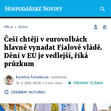
HN.cz
›
Archiv
Češi chtějí v eurovolbách
hlavně vynadat Fialově vládě.
Dění v EU je vedlejší, říká
průzkum
Kateřina Šafaříková
redaktorka
PŘEHRÁT ČLÁNEK
10. 5. 2024 00:00 ▪ 3 min. čtení
ODEBÍRAT AUTORKU