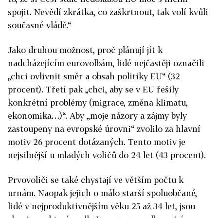
spojit. Nevědí zkrátka, co zaškrtnout, tak volí kvůli
současné vládě.“
Jako druhou možnost, proč plánují jít k
nadcházejícím eurovolbám, lidé nejčastěji označili
„chci ovlivnit směr a obsah politiky EU“ (32
procent). Třetí pak „chci, aby se v EU řešily
konkrétní problémy (migrace, změna klimatu,
ekonomika…)“. Aby „moje názory a zájmy byly
zastoupeny na evropské úrovni“ zvolilo za hlavní
motiv 26 procent dotázaných. Tento motiv je
nejsilnější u mladých voličů do 24 let (43 procent).
Prvovoliči se také chystají ve větším počtu k
urnám. Naopak jejich o málo starší spoluobčané,
lidé v nejproduktivnějším věku 25 až 34 let, jsou