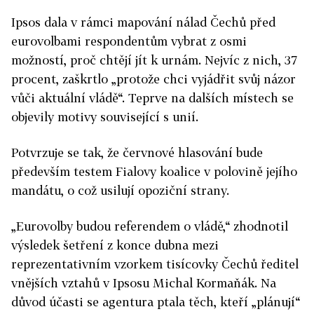
Ipsos dala v rámci mapování nálad Čechů před
eurovolbami respondentům vybrat z osmi
možností, proč chtějí jít k urnám. Nejvíc z nich, 37
procent, zaškrtlo „protože chci vyjádřit svůj názor
vůči aktuální vládě“. Teprve na dalších místech se
objevily motivy související s unií.
Potvrzuje se tak, že červnové hlasování bude
především testem Fialovy koalice v polovině jejího
mandátu, o což usilují opoziční strany.
„Eurovolby budou referendem o vládě,“ zhodnotil
výsledek šetření z konce dubna mezi
reprezentativním vzorkem tisícovky Čechů ředitel
vnějších vztahů v Ipsosu Michal Kormaňák. Na
důvod účasti se agentura ptala těch, kteří „plánují“