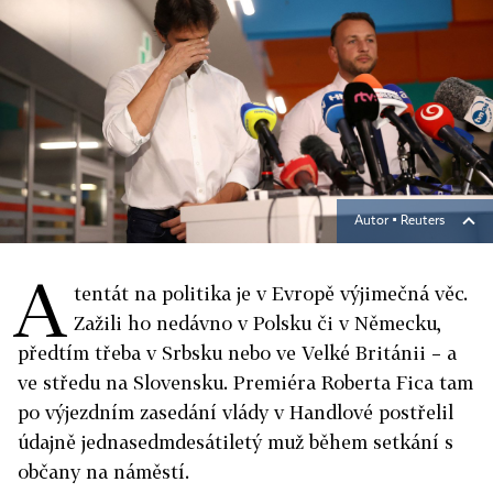
Autor ▪
Reuters
A
tentát na politika je v Evropě výjimečná věc.
Zažili ho nedávno v Polsku či v Německu,
předtím třeba v Srbsku nebo ve Velké Británii – a
ve středu na Slovensku. Premiéra Roberta Fica tam
po výjezdním zasedání vlády v Handlové postřelil
údajně jednasedmdesátiletý muž během setkání s
občany na náměstí.