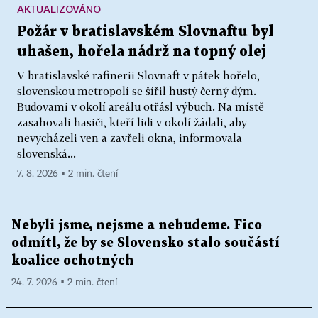
AKTUALIZOVÁNO
Požár v bratislavském Slovnaftu byl
uhašen, hořela nádrž na topný olej
V bratislavské rafinerii Slovnaft v pátek hořelo,
slovenskou metropolí se šířil hustý černý dým.
Budovami v okolí areálu otřásl výbuch. Na místě
zasahovali hasiči, kteří lidi v okolí žádali, aby
nevycházeli ven a zavřeli okna, informovala
slovenská...
7. 8. 2026 ▪ 2 min. čtení
Nebyli jsme, nejsme a nebudeme. Fico
odmítl, že by se Slovensko stalo součástí
koalice ochotných
24. 7. 2026 ▪ 2 min. čtení