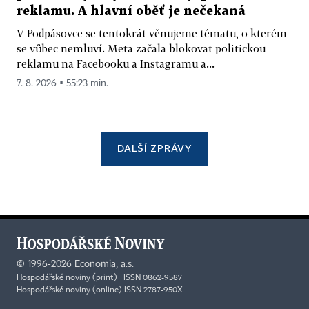
reklamu. A hlavní oběť je nečekaná
V Podpásovce se tentokrát věnujeme tématu, o kterém
se vůbec nemluví. Meta začala blokovat politickou
reklamu na Facebooku a Instagramu a...
7. 8. 2026 ▪ 55:23 min.
DALŠÍ ZPRÁVY
©
1996-2026
Economia, a.s.
Hospodářské noviny (print) ISSN 0862-9587
Hospodářské noviny (online) ISSN 2787-950X