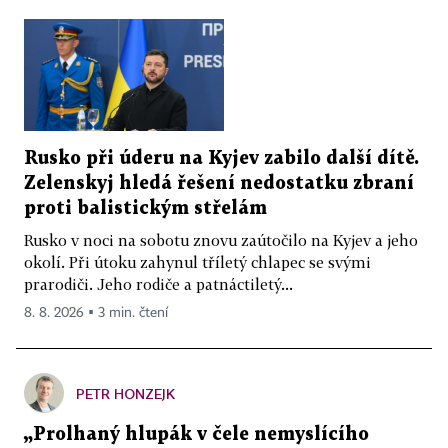
Rusko při úderu na Kyjev zabilo další dítě.
Zelenskyj hledá řešení nedostatku zbraní
proti balistickým střelám
Rusko v noci na sobotu znovu zaútočilo na Kyjev a jeho
okolí. Při útoku zahynul tříletý chlapec se svými
prarodiči. Jeho rodiče a patnáctiletý...
8. 8. 2026 ▪ 3 min. čtení
PETR HONZEJK
„Prolhaný hlupák v čele nemyslícího