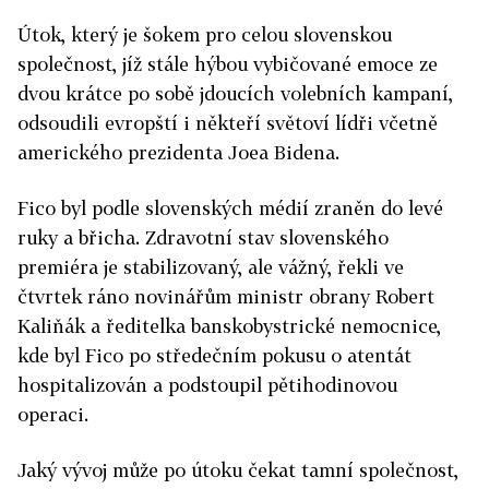
Útok, který je šokem pro celou slovenskou
společnost, jíž stále hýbou vybičované emoce ze
dvou krátce po sobě jdoucích volebních kampaní,
odsoudili evropští i někteří světoví lídři včetně
amerického prezidenta Joea Bidena.
Fico byl podle slovenských médií zraněn do levé
ruky a břicha.
Zdravotní stav slovenského
premiéra je stabilizovaný, ale vážný, řekli ve
čtvrtek ráno novinářům ministr obrany Robert
Kaliňák a ředitelka banskobystrické nemocnice,
kde byl Fico po středečním pokusu o atentát
hospitalizován a podstoupil pětihodinovou
operaci.
Jaký vývoj může po útoku čekat tamní společnost,