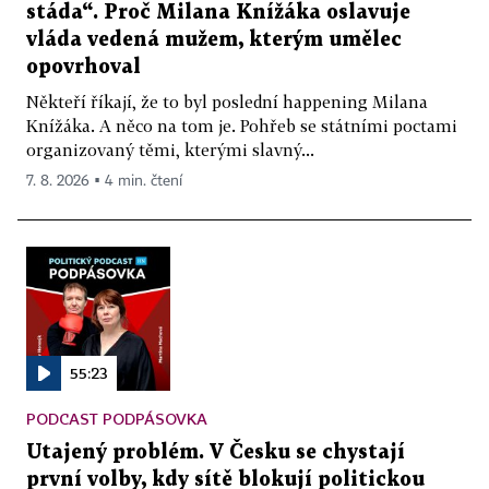
stáda“. Proč Milana Knížáka oslavuje
vláda vedená mužem, kterým umělec
opovrhoval
Někteří říkají, že to byl poslední happening Milana
Knížáka. A něco na tom je. Pohřeb se státními poctami
organizovaný těmi, kterými slavný...
7. 8. 2026 ▪ 4 min. čtení
55:23
PODCAST PODPÁSOVKA
Utajený problém. V Česku se chystají
první volby, kdy sítě blokují politickou