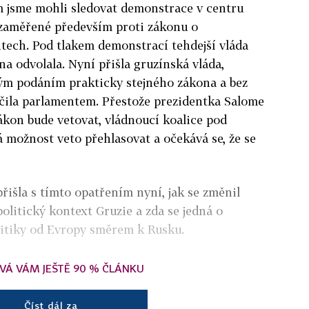
m jsme mohli sledovat demonstrace v centru
y zaměřené především proti zákonu o
tech. Pod tlakem demonstrací tehdejší vláda
a odvolala. Nyní přišla gruzínská vláda,
ým podáním prakticky stejného zákona a bez
ačila parlamentem. Přestože prezidentka Salome
zákon bude vetovat, vládnoucí koalice pod
možnost veto přehlasovat a očekává se, že se
řišla s tímto opatřením nyní, jak se změnil
olitický kontext Gruzie a zda se jedná o
itiky od Evropy směrem k Rusku.
VÁ VÁM JEŠTĚ 90 % ČLÁNKU
Číst dál za