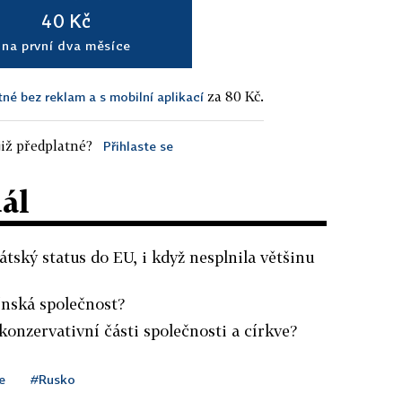
40 Kč
na první dva měsíce
za 80 Kč.
tné bez reklam a s mobilní aplikací
iž předplatné?
Přihlaste se
dál
átský status do EU, i když nesplnila většinu
ínská společnost?
konzervativní části společnosti a církve?
e
#Rusko