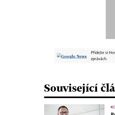
Přidejte si H
zprávách.
Související čl
K
P