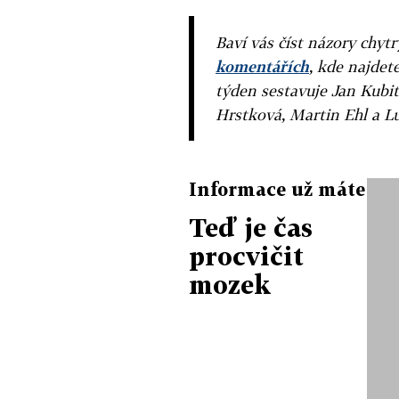
Baví vás číst názory chytr
komentářích
, kde najdet
týden sestavuje Jan Kubit
Hrstková, Martin Ehl a L
Informace už máte
Teď je čas
procvičit
mozek