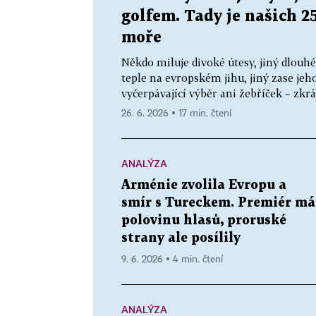
golfem. Tady je našich 2
moře
Někdo miluje divoké útesy, jiný dlouhé
teple na evropském jihu, jiný zase jeh
vyčerpávající výběr ani žebříček – zkrát
26. 6. 2026 ▪ 17 min. čtení
ANALÝZA
Arménie zvolila Evropu a
smír s Tureckem. Premiér má
polovinu hlasů, proruské
strany ale posílily
9. 6. 2026 ▪ 4 min. čtení
ANALÝZA