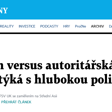
ARCHIV
REALITY
INVESTICE
PODCASTY
HRY
PročNe
D
 versus autoritářská
týká s hlubokou poli
FSV UK se zaměřením na Střední Asii
PŘEHRÁT ČLÁNEK