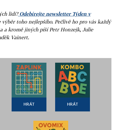
ých lidí?
Odebírejte newsletter Týden v
e výběr toho nejlepšího. Pečlivě ho pro vás každý
a a kromě jiných píší Petr Honzejk, Julie
uděk Vainert.
HRÁT
HRÁT