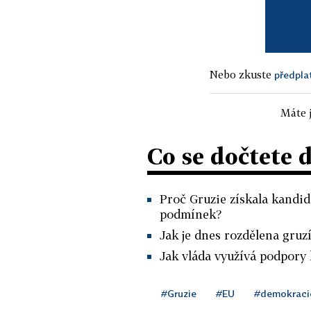
Nebo zkuste
předpla
Máte j
Co se dočtete 
Proč Gruzie získala kandid
podmínek?
Jak je dnes rozdělena gruz
Jak vláda využívá podpory 
#Gruzie
#EU
#demokraci