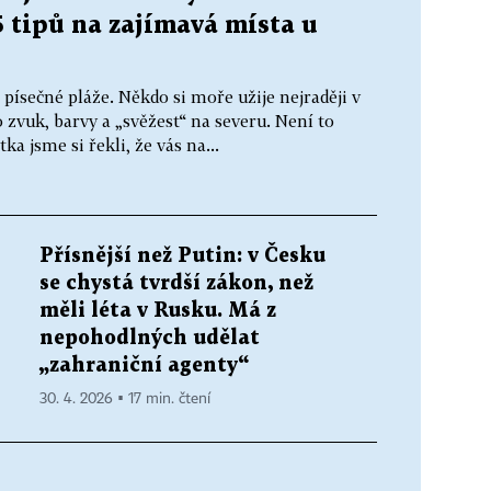
5 tipů na zajímavá místa u
 písečné pláže. Někdo si moře užije nejraději v
o zvuk, barvy a „svěžest“ na severu. Není to
ka jsme si řekli, že vás na...
Přísnější než Putin: v Česku
se chystá tvrdší zákon, než
měli léta v Rusku. Má z
nepohodlných udělat
„zahraniční agenty“
30. 4. 2026 ▪ 17 min. čtení