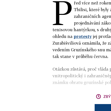
P
řed více než roke
Tbilisi, které byl
zahraničních agen
projednávání zákon
tenisovou hantýrkou, s druh
ohledu na
protesty
jej protl
Zurabišviliová oznámila, že 
vedením Gruzínského snu má 
tak stane v průběhu června.
Otázkou zůstává, proč vláda p
vnitropolitický i zahraničněp
známku obratu gruzínské pol
ZBÝ