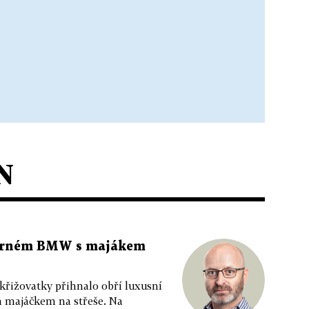
N
 černém BMW s majákem
 křižovatky přihnalo obří luxusní
m majáčkem na střeše. Na