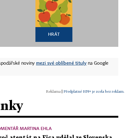
HRÁT
mezi své oblíbené tituly
ospodářské noviny
na Google
|
Předplatné HN+ je zcela bez reklam.
ánky
OMENTÁŘ MARTINA EHLA
roč atentát na Fica udělal ze Slovenska