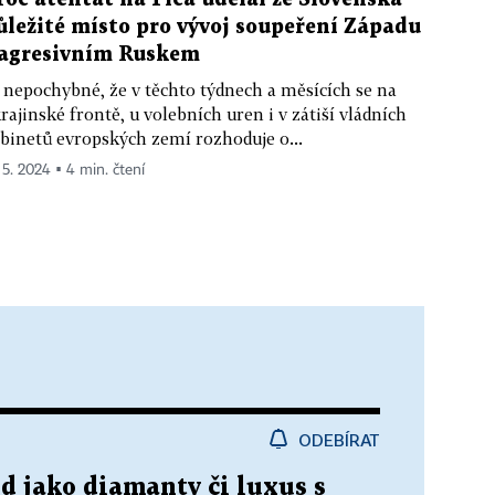
ůležité místo pro vývoj soupeření Západu
 agresivním Ruskem
 nepochybné, že v těchto týdnech a měsících se na
rajinské frontě, u volebních uren i v zátiší vládních
binetů evropských zemí rozhoduje o...
. 5. 2024 ▪ 4 min. čtení
ODEBÍRAT
led jako diamanty či luxus s