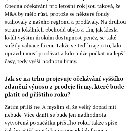
Obecná očekávání pro letošní rok jsou taková, že
M&A by mělo růst, protože se některé fondy
stahovaly z našeho regionu a prodávaly. Na druhou
stranu lokálních obchodů ubylo a tím, jak klesla
kvůli vyšším úrokům dostupnost peněz, se také
snížily valuace firem. Takže se teď hraje o to, kdo
opravdu musí prodávat a kdo může počkat na lepší
časy, tedy vyšší hodnotu firmy.
Jak se na trhu projevuje očekávání vyššího
zdanění výnosu z prodeje firmy, které bude
platit od příštího roku?
Zatím příliš ne. A myslím si, že velký dopad mít
nebude. Více danit se bude jen nadhodnota
vytvořená po začátku příštího roku, takže spíše
čekám větší poptávku po posudcích firem a