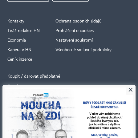
Kontakty
Ochrana osobních údajů
Tiráž redakce HN
Prohlášení o cookies
Economia
Nastavení soukromí
Kariéra v HN
Všeobecné smluvní podmínky
Ceník inzerce
Koupit / darovat předplatné
Eventy
×
Newslettery
RSS kanály
Autorská práva vykonává vydavatel. Bez písemného svolení vydavatele je
zakázáno jakékoli užití částí nebo celku díla, zejména rozmnožování a šíření