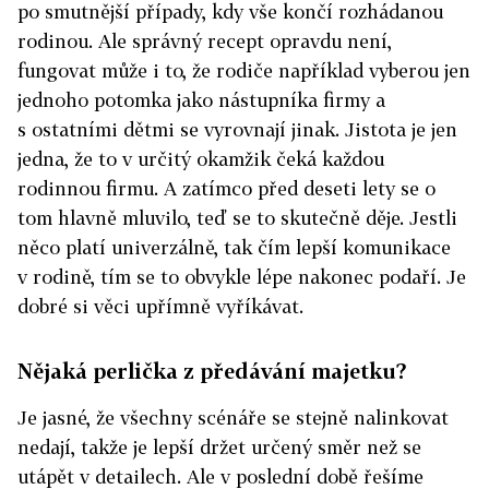
po smutnější případy, kdy vše končí rozhádanou
rodinou. Ale správný recept opravdu není,
fungovat může i to, že rodiče například vyberou jen
jednoho potomka jako nástupníka firmy a
s ostatními dětmi se vyrovnají jinak. Jistota je jen
jedna, že to v určitý okamžik čeká každou
rodinnou firmu. A zatímco před deseti lety se o
tom hlavně mluvilo, teď se to skutečně děje. Jestli
něco platí univerzálně, tak čím lepší komunikace
v rodině, tím se to obvykle lépe nakonec podaří. Je
dobré si věci upřímně vyříkávat.
Nějaká perlička z předávání majetku?
Je jasné, že všechny scénáře se stejně nalinkovat
nedají, takže je lepší držet určený směr než se
utápět v detailech. Ale v poslední době řešíme