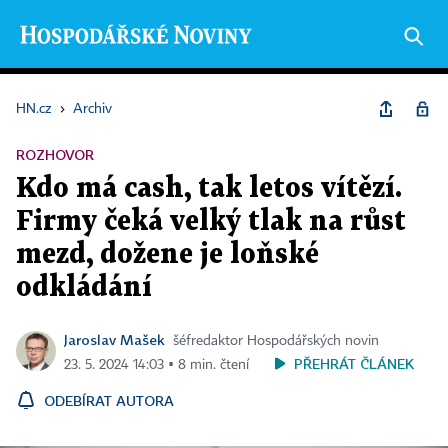
HN.cz
›
Archiv
ROZHOVOR
Kdo má cash, tak letos vítězí.
Firmy čeká velký tlak na růst
mezd, dožene je loňské
odkládání
Jaroslav Mašek
šéfredaktor Hospodářských novin
PŘEHRÁT ČLÁNEK
23. 5. 2024 14:03 ▪ 8 min. čtení
ODEBÍRAT AUTORA