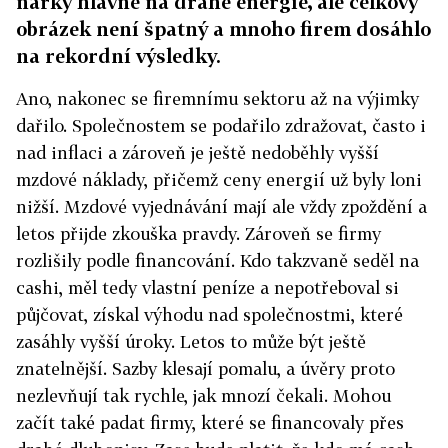
nářky hlavně na drahé energie, ale celkový
obrázek není špatný a mnoho firem dosáhlo
na rekordní výsledky.
Ano, nakonec se firemnímu sektoru až na výjimky
dařilo. Společnostem se podařilo zdražovat, často i
nad inflaci a zároveň je ještě nedoběhly vyšší
mzdové náklady, přičemž ceny energií už byly loni
nižší. Mzdové vyjednávání mají ale vždy zpoždění a
letos přijde zkouška pravdy. Zároveň se firmy
rozlišily podle financování. Kdo takzvaně seděl na
cashi, měl tedy vlastní peníze a nepotřeboval si
půjčovat, získal výhodu nad společnostmi, které
zasáhly vyšší úroky. Letos to může být ještě
znatelnější. Sazby klesají pomalu, a úvěry proto
nezlevňují tak rychle, jak mnozí čekali. Mohou
začít také padat firmy, které se financovaly přes