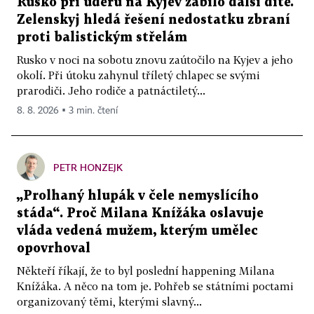
Rusko při úderu na Kyjev zabilo další dítě.
Zelenskyj hledá řešení nedostatku zbraní
proti balistickým střelám
Rusko v noci na sobotu znovu zaútočilo na Kyjev a jeho
okolí. Při útoku zahynul tříletý chlapec se svými
prarodiči. Jeho rodiče a patnáctiletý...
8. 8. 2026 ▪ 3 min. čtení
PETR HONZEJK
„Prolhaný hlupák v čele nemyslícího
stáda“. Proč Milana Knížáka oslavuje
vláda vedená mužem, kterým umělec
opovrhoval
Někteří říkají, že to byl poslední happening Milana
Knížáka. A něco na tom je. Pohřeb se státními poctami
organizovaný těmi, kterými slavný...