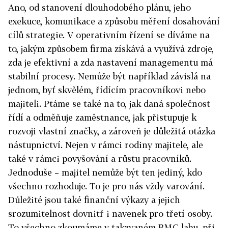
Ano, od stanovení dlouhodobého plánu, jeho
exekuce, komunikace a způsobu měření dosahování
cílů strategie. V operativním řízení se díváme na
to, jakým způsobem firma získává a využívá zdroje,
zda je efektivní a zda nastavení managementu má
stabilní procesy. Nemůže být například závislá na
jednom, byť skvělém, řídícím pracovníkovi nebo
majiteli. Ptáme se také na to, jak daná společnost
řídí a odměňuje zaměstnance, jak přistupuje k
rozvoji vlastní značky, a zároveň je důležitá otázka
nástupnictví. Nejen v rámci rodiny majitele, ale
také v rámci povyšování a růstu pracovníků.
Jednoduše – majitel nemůže být ten jediný, kdo
všechno rozhoduje. To je pro nás vždy varování.
Důležité jsou také finanční výkazy a jejich
srozumitelnost dovnitř i navenek pro třetí osoby.
To všechno zkoumáme v takzvaném BMC labu, při