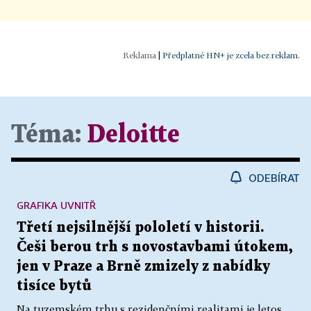
|
Předplatné HN+ je zcela bez reklam.
Téma:
Deloitte
ODEBÍRAT
GRAFIKA UVNITŘ
Třetí nejsilnější pololetí v historii.
Češi berou trh s novostavbami útokem,
jen v Praze a Brně zmizely z nabídky
tisíce bytů
Na tuzemském trhu s rezidenčními realitami je letos