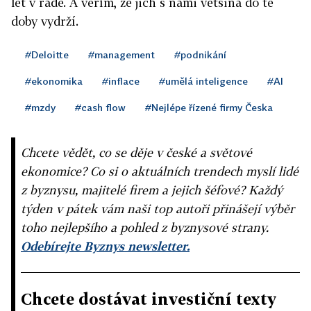
let v řadě. A věřím, že jich s námi většina do té
doby vydrží.
#Deloitte
#management
#podnikání
#ekonomika
#inflace
#umělá inteligence
#AI
#mzdy
#cash flow
#Nejlépe řízené firmy Česka
Chcete vědět, co se děje v české a světové
ekonomice? Co si o aktuálních trendech myslí lidé
z byznysu, majitelé firem a jejich šéfové? Každý
týden v pátek vám naši top autoři přinášejí výběr
toho nejlepšího a pohled z byznysové strany.
Odebírejte Byznys newsletter.
Chcete dostávat investiční texty