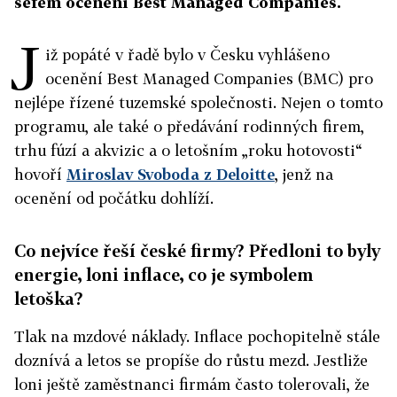
šéfem ocenění Best Managed Companies.
J
iž popáté v řadě bylo v Česku vyhlášeno
ocenění Best Managed Companies (BMC) pro
nejlépe řízené tuzemské společnosti. Nejen o tomto
programu, ale také o předávání rodinných firem,
trhu fúzí a akvizic a o letošním „roku hotovosti“
hovoří
Miroslav Svoboda z Deloitte
, jenž na
ocenění od počátku dohlíží.
Co nejvíce řeší české firmy? Předloni to byly
energie, loni inflace, co je symbolem
letoška?
Tlak na mzdové náklady. Inflace pochopitelně stále
doznívá a letos se propíše do růstu mezd. Jestliže
loni ještě zaměstnanci firmám často tolerovali, že