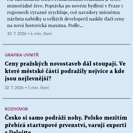
mimořádně živo. Poptávka po novém bydlení v Praze i
regionech výrazně zrychluje, což navzdory mírnému
nárůstu nabídky u velkých developerů nadále tlačí ceny
na nová historická maxima. Podle...
30. 7. 2026 ▪ 4 min. čtení
GRAFIKA UVNITŘ
Ceny pražských novostaveb dál stoupají. Ve
které městské části podražily nejvíce a kde
jsou nejlevnější?
22. 7. 2026 ▪ 5 min. čtení
ROZHOVOR
Česko si samo podráží nohy. Polsko mezitím
přebírá startupové prvenství, varují experti
z Deloitte