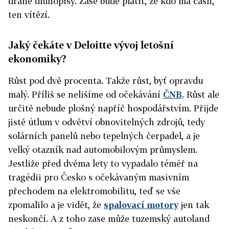
drahé dluhopisy. Zase bude platit, že kdo má cash,
ten vítězí.
Jaký čekáte v Deloitte vývoj letošní
ekonomiky?
Růst pod dvě procenta. Takže růst, byť opravdu
malý. Příliš se nelišíme od očekávání
ČNB
. Růst ale
určitě nebude plošný napříč hospodářstvím. Přijde
jistě útlum v odvětví obnovitelných zdrojů, tedy
solárních panelů nebo tepelných čerpadel, a je
velký otazník nad automobilovým průmyslem.
Jestliže před dvěma lety to vypadalo téměř na
tragédii pro Česko s očekávaným masivním
přechodem na elektromobilitu, teď se vše
zpomalilo a je vidět, že
spalovací motory
jen tak
neskončí. A z toho zase může tuzemský autoland