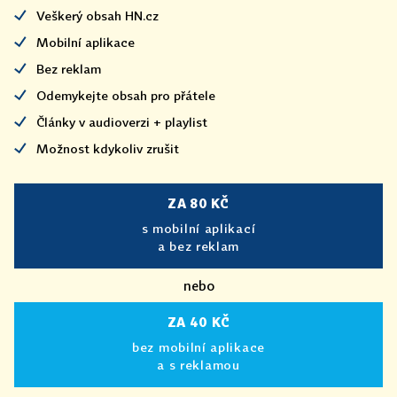
Veškerý obsah HN.cz
Mobilní aplikace
Bez reklam
Odemykejte obsah pro přátele
Články v audioverzi + playlist
Možnost kdykoliv zrušit
ZA 80 KČ
s mobilní aplikací
a bez reklam
nebo
ZA 40 KČ
bez mobilní aplikace
a s reklamou