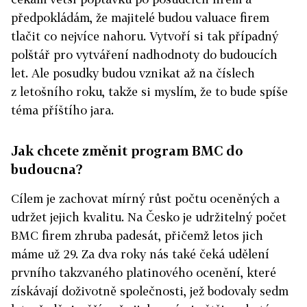
předpokládám, že majitelé budou valuace firem
tlačit co nejvíce nahoru. Vytvoří si tak případný
polštář pro vytváření nadhodnoty do budoucích
let. Ale posudky budou vznikat až na číslech
z letošního roku, takže si myslím, že to bude spíše
téma příštího jara.
Jak chcete změnit program BMC do
budoucna?
Cílem je zachovat mírný růst počtu oceněných a
udržet jejich kvalitu. Na Česko je udržitelný počet
BMC firem zhruba padesát, přičemž letos jich
máme už 29. Za dva roky nás také čeká udělení
prvního takzvaného platinového ocenění, které
získávají doživotně společnosti, jež bodovaly sedm