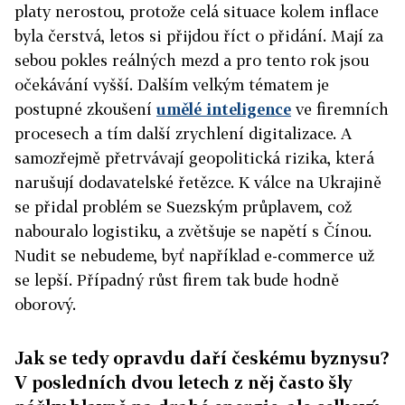
platy nerostou, protože celá situace kolem inflace
byla čerstvá, letos si přijdou říct o přidání. Mají za
sebou pokles reálných mezd a pro tento rok jsou
očekávání vyšší. Dalším velkým tématem je
postupné zkoušení
umělé inteligence
ve firemních
procesech a tím další zrychlení digitalizace. A
samozřejmě přetrvávají geopolitická rizika, která
narušují dodavatelské řetězce. K válce na Ukrajině
se přidal problém se Suezským průplavem, což
nabouralo logistiku, a zvětšuje se napětí s Čínou.
Nudit se nebudeme, byť například e-commerce už
se lepší. Případný růst firem tak bude hodně
oborový.
Jak se tedy opravdu daří českému byznysu?
V posledních dvou letech z něj často šly