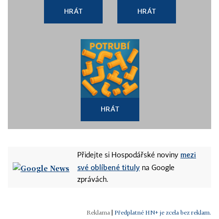
HRÁT
HRÁT
HRÁT
mezi
Přidejte si Hospodářské noviny
své oblíbené tituly
na Google
zprávách.
|
Předplatné HN+ je zcela bez reklam.