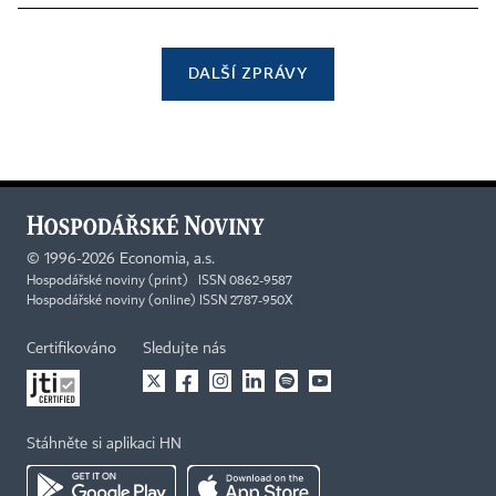
DALŠÍ ZPRÁVY
©
1996-2026
Economia, a.s.
Hospodářské noviny (print) ISSN 0862-9587
Hospodářské noviny (online) ISSN 2787-950X
Certifikováno
Sledujte nás
Stáhněte si aplikaci HN