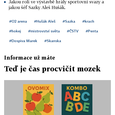
Jakou roli ve výstavbě hrály sportovní svazy a
jakou šéf Sazky Aleš Hušák.
#O2 arena
#Hušák Aleš
#Sazka
#krach
#hokej
#mistrovství světa
#ČSTV
#Penta
#Dospiva Marek
#Skanska
Informace už máte
Teď je čas procvičit mozek