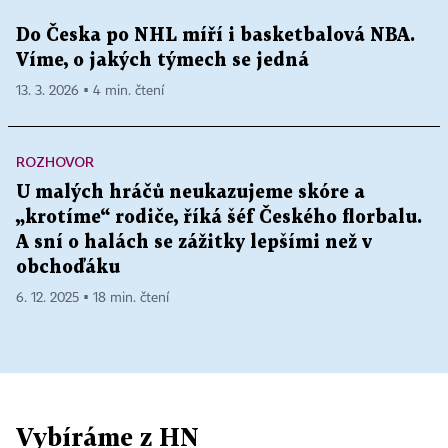
Do Česka po NHL míří i basketbalová NBA.
Víme, o jakých týmech se jedná
13. 3. 2026 ▪ 4 min. čtení
ROZHOVOR
U malých hráčů neukazujeme skóre a
„krotíme“ rodiče, říká šéf Českého florbalu.
A sní o halách se zážitky lepšími než v
obchoďáku
6. 12. 2025 ▪ 18 min. čtení
Vybíráme z HN