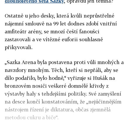
dlouholetého šéfa Sazky
, opravdu jen temná?
Ostatně u jeho desky, která kvůli neprůstřelné
nájemní smlouvě na 99 let dodnes zdobí vnitřní
amfiteátr arény, se mnozí čeští fanoušci
zastavovali a ve vítězné euforii souhlasně
přikyvovali.
„Sazka Arena byla postavena proti vůli mnohých a
navzdory mnohým. Těch, kteří si nepřáli, aby se
dílo podařilo, bylo hodně,“ vyřizuje si Hušák na
bronzovém nosiči veškeré domnělé křivdy z
výstavby haly s tehdejšími politiky. Své zamyšlení
na desce končí konstatováním, že „nejúčinnějším
nástrojem řízení je diktatura, občas zjemnělá
metodou cukru a biče“.