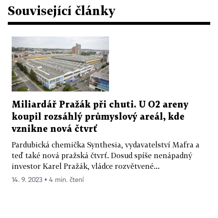
Související články
Miliardář Pražák při chuti. U O2 areny
koupil rozsáhlý průmyslový areál, kde
vznikne nová čtvrť
Pardubická chemička Synthesia, vydavatelství Mafra a
teď také nová pražská čtvrť. Dosud spíše nenápadný
investor Karel Pražák, vládce rozvětvené...
14. 9. 2023 ▪ 4 min. čtení