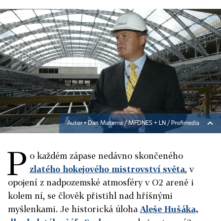
Autor ▪
Dan Materna / MFDNES + LN / Profimedia
P
o každém zápase nedávno skončeného
zlatého hokejového mistrovství světa
, v
opojení z nadpozemské atmosféry v O2 areně i
kolem ní, se člověk přistihl nad hříšnými
myšlenkami. Je historická úloha
Aleše Hušáka,