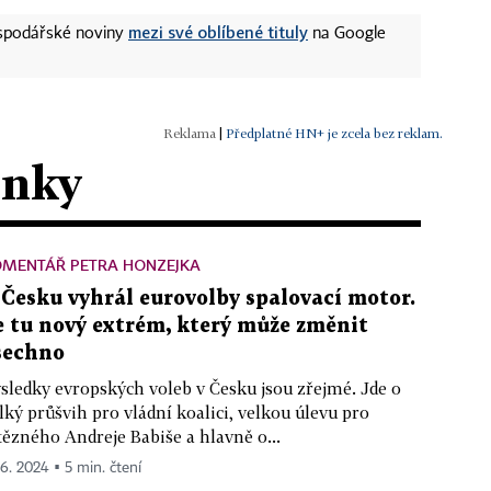
mezi své oblíbené tituly
ospodářské noviny
na Google
|
Předplatné HN+ je zcela bez reklam.
ánky
OMENTÁŘ PETRA HONZEJKA
 Česku vyhrál eurovolby spalovací motor.
e tu nový extrém, který může změnit
šechno
sledky evropských voleb v Česku jsou zřejmé. Jde o
lký průšvih pro vládní koalici, velkou úlevu pro
tězného Andreje Babiše a hlavně o...
 6. 2024 ▪ 5 min. čtení