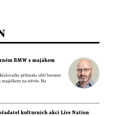
N
 černém BMW s majákem
 křižovatky přihnalo obří luxusní
m majáčkem na střeše. Na
ořadatel kulturních akcí Live Nation