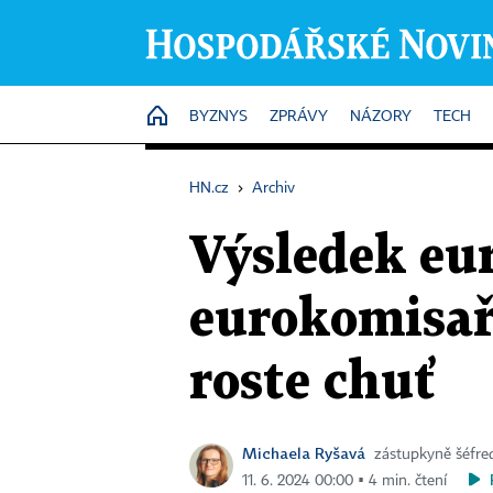
HOME
BYZNYS
ZPRÁVY
NÁZORY
TECH
HN.cz
›
Archiv
Výsledek eu
eurokomisaři
roste chuť
Michaela Ryšavá
zástupkyně šéfre
11. 6. 2024 00:00 ▪ 4 min. čtení