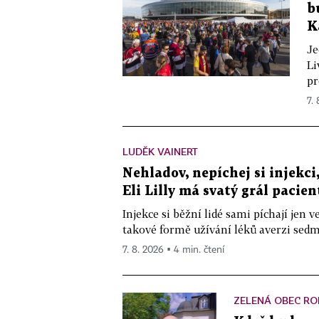
b
K
Je
Li
pr
7.
LUDĚK VAINERT
Nehladov, nepíchej si injekci,
Eli Lilly má svatý grál pacien
Injekce si běžní lidé sami píchají jen
takové formě užívání léků averzi sedm 
7. 8. 2026 ▪ 4 min. čtení
ZELENÁ OBEC RO