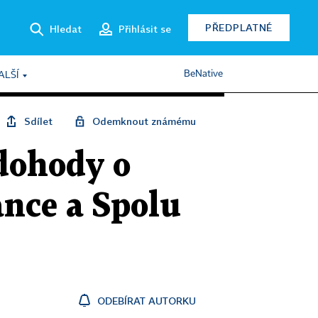
PŘEDPLATNÉ
Hledat
Přihlásit se
BeNative
ALŠÍ
Sdílet
Odemknout známému
dohody o
ance a Spolu
ODEBÍRAT AUTORKU