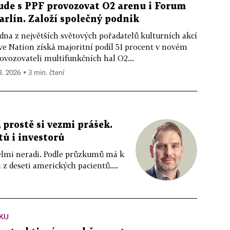
ude s PPF provozovat O2 arenu i Forum
arlín. Založí společný podnik
dna z největších světových pořadatelů kulturních akcí
ve Nation získá majoritní podíl 51 procent v novém
ovozovateli multifunkčních hal O2...
 8. 2026 ▪ 3 min. čtení
 prostě si vezmi prášek.
tů i investorů
 velmi neradi. Podle průzkumů má k
z deseti amerických pacientů....
KU