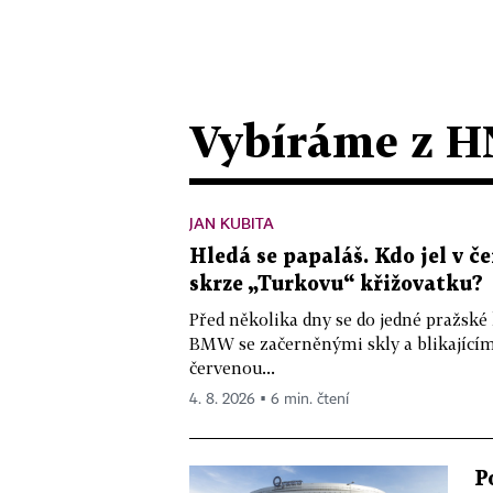
Vybíráme z H
JAN KUBITA
Hledá se papaláš. Kdo jel v
skrze „Turkovu“ křižovatku?
Před několika dny se do jedné pražské
BMW se začerněnými skly a blikající
červenou...
4. 8. 2026 ▪ 6 min. čtení
P