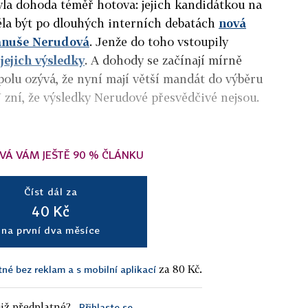
la dohoda téměř hotova: jejich kandidátkou na
la být po dlouhých interních debatách
nová
Danuše Nerudová
. Jenže do toho vstoupily
a
jejich výsledky
. A dohody se začínají mírně
Spolu ozývá, že nyní mají větší mandát do výběru
N zní, že výsledky Nerudové přesvědčivé nejsou.
VÁ VÁM JEŠTĚ 90 % ČLÁNKU
Číst dál za
40 Kč
na první dva měsíce
za 80 Kč.
tné bez reklam a s mobilní aplikací
iž předplatné?
Přihlaste se