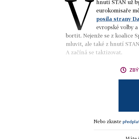
V
hnutí STAN už by
eurokomisaře mě
posila strany 
evropské volby 
bortit. Nejenže se z koalice 
mluvit, ale také z hnutí STA
A začíná se taktizovat.
ZBÝ
Nebo zkuste
předpla
Máte j