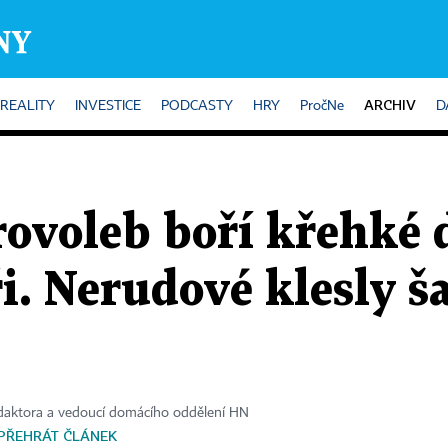
ARCHIV
REALITY
INVESTICE
PODCASTY
HRY
PročNe
D
rovoleb boří křehké 
. Nerudové klesly š
daktora a vedoucí domácího oddělení HN
PŘEHRÁT ČLÁNEK