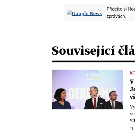
Přidejte si H
zprávách.
Související čl
K
V
J
v
Vý
ve
ví
11.