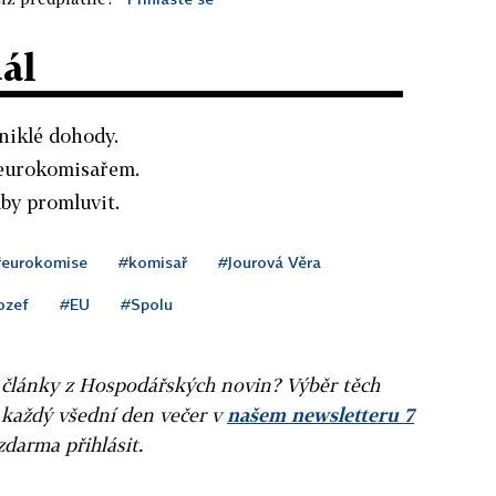
dál
niklé dohody.
 eurokomisařem.
lby promluvit.
eurokomise
#komisař
#Jourová Věra
ozef
#EU
#Spolu
ní články z Hospodářských novin? Výběr těch
 každý všední den večer v
našem newsletteru 7
zdarma přihlásit.