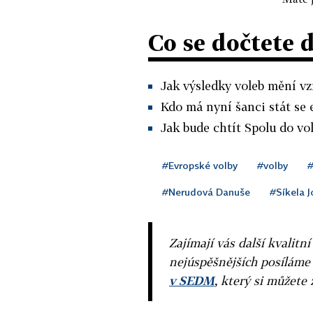
Co se dočtete 
Jak výsledky voleb mění vz
Kdo má nyní šanci stát se
Jak bude chtít Spolu do vo
#Evropské volby
#volby
#
#Nerudová Danuše
#Síkela J
Zajímají vás další kvalit
nejúspěšnějších posíláme
v SEDM
, který si můžete 