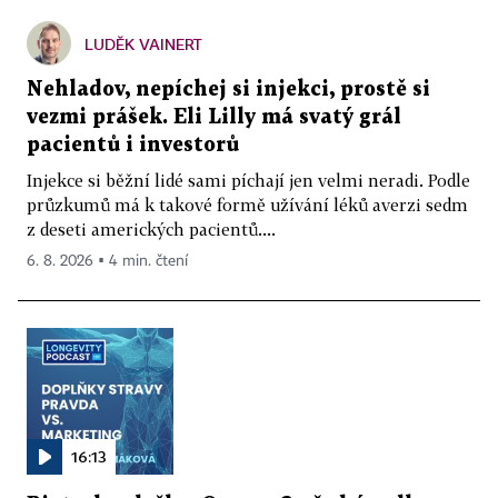
LUDĚK VAINERT
Nehladov, nepíchej si injekci, prostě si
vezmi prášek. Eli Lilly má svatý grál
pacientů i investorů
Injekce si běžní lidé sami píchají jen velmi neradi. Podle
průzkumů má k takové formě užívání léků averzi sedm
z deseti amerických pacientů....
6. 8. 2026 ▪ 4 min. čtení
16:13