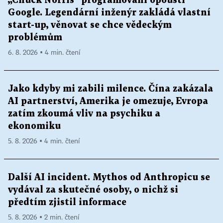
„Chuck Norris“ programování opouští
Google. Legendární inženýr zakládá vlastní
start-up, věnovat se chce vědeckým
problémům
6. 8. 2026 ▪ 4 min. čtení
Jako kdyby mi zabili milence. Čína zakázala
AI partnerství, Amerika je omezuje, Evropa
zatím zkoumá vliv na psychiku a
ekonomiku
5. 8. 2026 ▪ 4 min. čtení
Další AI incident. Mythos od Anthropicu se
vydával za skutečné osoby, o nichž si
předtím zjistil informace
5. 8. 2026 ▪ 2 min. čtení