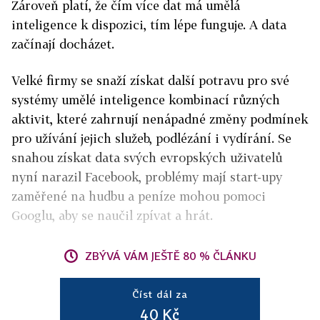
Zároveň platí, že čím více dat má umělá
inteligence k dispozici, tím lépe funguje. A data
začínají docházet.
Velké firmy se snaží získat další potravu pro své
systémy umělé inteligence kombinací různých
aktivit, které zahrnují nenápadné změny podmínek
pro užívání jejich služeb, podlézání i vydírání. Se
snahou získat data svých evropských uživatelů
nyní narazil Facebook, problémy mají start-upy
zaměřené na hudbu a peníze mohou pomoci
Googlu, aby se naučil zpívat a hrát.
ZBÝVÁ VÁM JEŠTĚ 80 % ČLÁNKU
Číst dál za
40 Kč