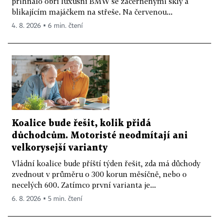
přihnalo obří luxusní BMW se začerněnými skly a
blikajícím majáčkem na střeše. Na červenou...
4. 8. 2026 ▪ 6 min. čtení
Koalice bude řešit, kolik přidá
důchodcům. Motoristé neodmítají ani
velkorysejší varianty
Vládní koalice bude příští týden řešit, zda má důchody
zvednout v průměru o 300 korun měsíčně, nebo o
necelých 600. Zatímco první varianta je...
6. 8. 2026 ▪ 5 min. čtení