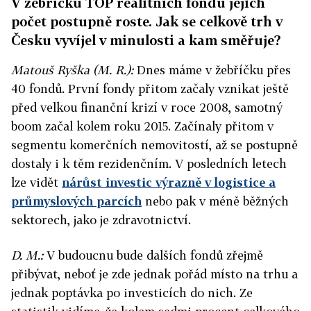
V žebříčku TOP realitních fondů jejich
počet postupně roste. Jak se celkově trh v
Česku vyvíjel v minulosti a kam směřuje?
Matouš Ryška (M. R.):
Dnes máme v žebříčku přes
40 fondů. První fondy přitom začaly vznikat ještě
před velkou finanční krizí v roce 2008, samotný
boom začal kolem roku 2015. Začínaly přitom v
segmentu komerčních nemovitostí, až se postupně
dostaly i k těm rezidenčním. V posledních letech
lze vidět
nárůst investic výrazně v logistice a
průmyslových parcích
nebo pak v méně běžných
sektorech, jako je zdravotnictví.
D. M.:
V budoucnu bude dalších fondů zřejmě
přibývat, neboť je zde jednak pořád místo na trhu a
jednak poptávka po investicích do nich. Ze