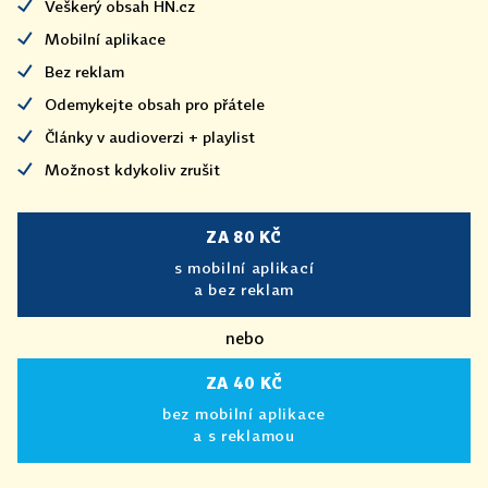
Veškerý obsah HN.cz
Mobilní aplikace
Bez reklam
Odemykejte obsah pro přátele
Články v audioverzi + playlist
Možnost kdykoliv zrušit
ZA 80 KČ
s mobilní aplikací
a bez reklam
nebo
ZA 40 KČ
bez mobilní aplikace
a s reklamou