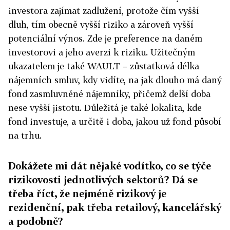
investora zajímat zadlužení, protože čím vyšší
dluh, tím obecně vyšší riziko a zároveň vyšší
potenciální výnos. Zde je preference na daném
investorovi a jeho averzi k riziku. Užitečným
ukazatelem je také WAULT – zůstatková délka
nájemních smluv, kdy vidíte, na jak dlouho má daný
fond zasmluvněné nájemníky, přičemž delší doba
nese vyšší jistotu. Důležitá je také lokalita, kde
fond investuje, a určitě i doba, jakou už fond působí
na trhu.
Dokážete mi dát nějaké vodítko, co se týče
rizikovosti jednotlivých sektorů? Dá se
třeba říct, že nejméně rizikový je
rezidenční, pak třeba retailový, kancelářský
a podobně?