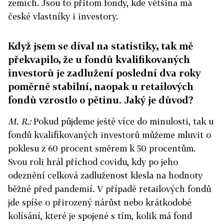
zemích. Jsou to přitom fondy, kde většina má
české vlastníky i investory.
Když jsem se díval na statistiky, tak mě
překvapilo, že u fondů kvalifikovaných
investorů je zadlužení poslední dva roky
poměrně stabilní, naopak u retailových
fondů vzrostlo o pětinu. Jaký je důvod?
M. R.:
Pokud půjdeme ještě více do minulosti, tak u
fondů kvalifikovaných investorů můžeme mluvit o
poklesu z 60 procent směrem k 50 procentům.
Svou roli hrál příchod covidu, kdy po jeho
odeznění celková zadluženost klesla na hodnoty
běžné před pandemií. V případě retailových fondů
jde spíše o přirozený nárůst nebo krátkodobé
kolísání, které je spojené s tím, kolik má fond