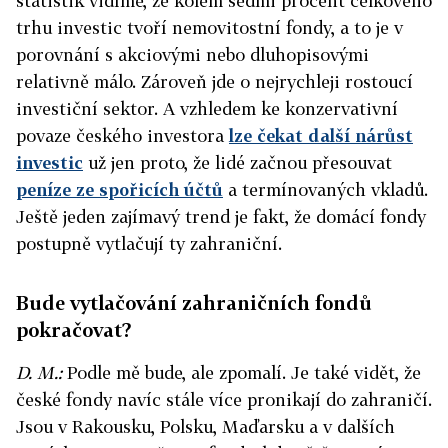
statistik vidíme, že kolem sedmi procent celkového
trhu investic tvoří nemovitostní fondy, a to je v
porovnání s akciovými nebo dluhopisovými
relativně málo. Zároveň jde o nejrychleji rostoucí
investiční sektor. A vzhledem ke konzervativní
povaze českého investora
lze čekat další nárůst
investic
už jen proto, že lidé začnou přesouvat
peníze ze spořicích účtů
a termínovaných vkladů.
Ještě jeden zajímavý trend je fakt, že domácí fondy
postupně vytlačují ty zahraniční.
Bude vytlačování zahraničních fondů
pokračovat?
D. M.:
Podle mě bude, ale zpomalí. Je také vidět, že
české fondy navíc stále více pronikají do zahraničí.
Jsou v Rakousku, Polsku, Maďarsku a v dalších