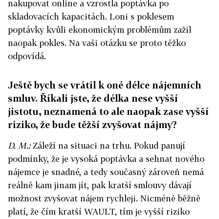
nakupovat online a vzrostla poptávka po
skladovacích kapacitách. Loni s poklesem
poptávky kvůli ekonomickým problémům zažil
naopak pokles. Na vaši otázku se proto těžko
odpovídá.
Ještě bych se vrátil k oné délce nájemních
smluv. Říkali jste, že délka nese vyšší
jistotu, neznamená to ale naopak zase vyšší
riziko, že bude těžší zvyšovat nájmy?
D. M.:
Záleží na situaci na trhu. Pokud panují
podmínky, že je vysoká poptávka a sehnat nového
nájemce je snadné, a tedy současný zároveň nemá
reálně kam jinam jít, pak kratší smlouvy dávají
možnost zvyšovat nájem rychleji. Nicméně běžně
platí, že čím kratší WAULT, tím je vyšší riziko