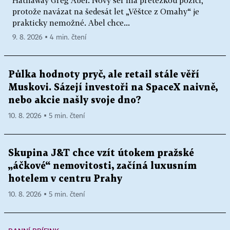
protože navázat na šedesát let „Věštce z Omahy“ je
prakticky nemožné. Abel chce...
9. 8. 2026 ▪ 4 min. čtení
Půlka hodnoty pryč, ale retail stále věří
Muskovi. Sázejí investoři na SpaceX naivně,
nebo akcie našly svoje dno?
10. 8. 2026 ▪ 5 min. čtení
Skupina J&T chce vzít útokem pražské
„áčkové“ nemovitosti, začíná luxusním
hotelem v centru Prahy
10. 8. 2026 ▪ 5 min. čtení