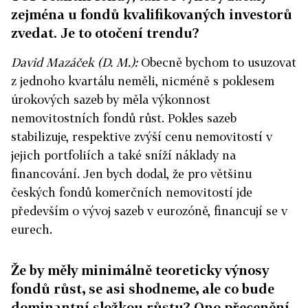
zejména u fondů kvalifikovaných investorů
zvedat. Je to otočení trendu?
David Mazáček (D. M.):
Obecně bychom to usuzovat
z jednoho kvartálu neměli, nicméně s poklesem
úrokových sazeb by měla výkonnost
nemovitostních fondů růst. Pokles sazeb
stabilizuje, respektive zvýší cenu nemovitostí v
jejich portfoliích a také sníží náklady na
financování. Jen bych dodal, že pro většinu
českých fondů komerčních nemovitostí jde
především o vývoj sazeb v eurozóně, financují se v
eurech.
Že by měly minimálně teoreticky výnosy
fondů růst, se asi shodneme, ale co bude
dominantní složkou růstu? Ono přecenění