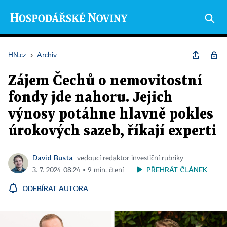
HN.cz
›
Archiv
Zájem Čechů o nemovitostní
fondy jde nahoru. Jejich
výnosy potáhne hlavně pokles
úrokových sazeb, říkají experti
David Busta
vedoucí redaktor investiční rubriky
PŘEHRÁT ČLÁNEK
3. 7. 2024 08:24 ▪ 9 min. čtení
ODEBÍRAT AUTORA