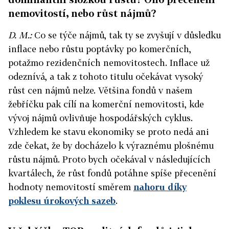
nemovitostí, nebo růst nájmů?
D. M.:
Co se týče nájmů, tak ty se zvyšují v důsledku
inflace nebo růstu poptávky po komerčních,
potažmo rezidenčních nemovitostech. Inflace už
odeznívá, a tak z tohoto titulu očekávat vysoký
růst cen nájmů nelze. Většina fondů v našem
žebříčku pak cílí na komerční nemovitosti, kde
vývoj nájmů ovlivňuje hospodářských cyklus.
Vzhledem ke stavu ekonomiky se proto nedá ani
zde čekat, že by docházelo k výraznému plošnému
růstu nájmů. Proto bych očekával v následujících
kvartálech, že růst fondů potáhne spíše přecenění
hodnoty nemovitostí směrem
nahoru díky
poklesu úrokových sazeb
.