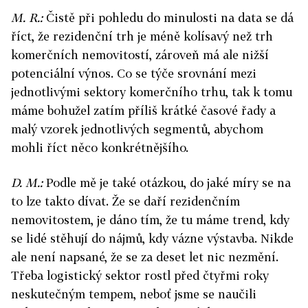
M. R.:
Čistě při pohledu do minulosti na data se dá
říct, že rezidenční trh je méně kolísavý než trh
komerčních nemovitostí, zároveň má ale nižší
potenciální výnos. Co se týče srovnání mezi
jednotlivými sektory komerčního trhu, tak k tomu
máme bohužel zatím příliš krátké časové řady a
malý vzorek jednotlivých segmentů, abychom
mohli říct něco konkrétnějšího.
D. M.:
Podle mě je také otázkou, do jaké míry se na
to lze takto dívat. Že se daří rezidenčním
nemovitostem, je dáno tím, že tu máme trend, kdy
se lidé stěhují do nájmů, kdy vázne výstavba. Nikde
ale není napsané, že se za deset let nic nezmění.
Třeba logistický sektor rostl před čtyřmi roky
neskutečným tempem, neboť jsme se naučili