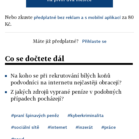
Nebo zkuste
za 80
předplatné bez reklam a s mobilní aplikací
Kč.
Máte již předplatné?
Přihlaste se
Co se dočtete dál
Na koho se při rekrutování bílých koňů
podvodníci na internetu nejčastěji obracejí?
Z jakých zdrojů vyprané peníze v podobných
případech pocházejí?
#praní špinavých peněz
#kyberkriminalita
#sociální sítě
#internet
#inzerát
#práce
#soud