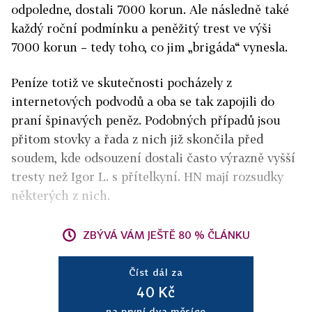
odpoledne, dostali 7000 korun. Ale následně také
každý roční podmínku a peněžitý trest ve výši
7000 korun – tedy toho, co jim „brigáda“ vynesla.
Peníze totiž ve skutečnosti pocházely z
internetových podvodů a oba se tak zapojili do
praní špinavých peněz. Podobných případů jsou
přitom stovky a řada z nich již skončila před
soudem, kde odsouzení dostali často výrazně vyšší
tresty než Igor L. s přítelkyní. HN mají rozsudky
některých z nich.
ZBÝVÁ VÁM JEŠTĚ 80 % ČLÁNKU
Číst dál za
40 Kč
na první dva měsíce