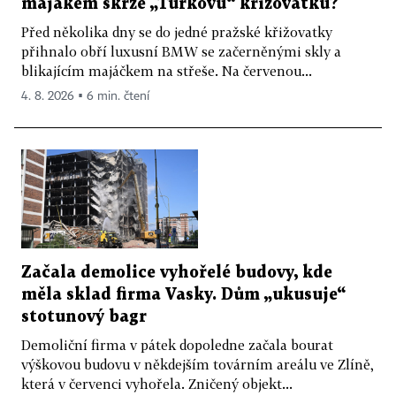
majákem skrze „Turkovu“ křižovatku?
Před několika dny se do jedné pražské křižovatky
přihnalo obří luxusní BMW se začerněnými skly a
blikajícím majáčkem na střeše. Na červenou...
4. 8. 2026 ▪ 6 min. čtení
Začala demolice vyhořelé budovy, kde
měla sklad firma Vasky. Dům „ukusuje“
stotunový bagr
Demoliční firma v pátek dopoledne začala bourat
výškovou budovu v někdejším továrním areálu ve Zlíně,
která v červenci vyhořela. Zničený objekt...