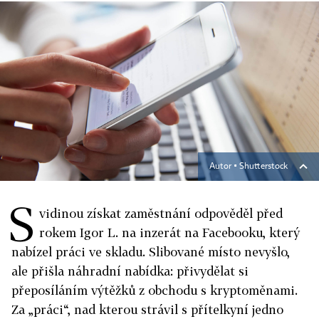
Autor ▪
Shutterstock
S
vidinou získat zaměstnání odpověděl před
rokem Igor L. na inzerát na Facebooku, který
nabízel práci ve skladu. Slibované místo nevyšlo,
ale přišla náhradní nabídka: přivydělat si
přeposíláním výtěžků z obchodu s kryptoměnami.
Za „práci“, nad kterou strávil s přítelkyní jedno