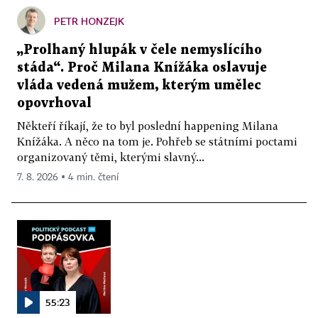
PETR HONZEJK
„Prolhaný hlupák v čele nemyslícího
stáda“. Proč Milana Knížáka oslavuje
vláda vedená mužem, kterým umělec
opovrhoval
Někteří říkají, že to byl poslední happening Milana
Knížáka. A něco na tom je. Pohřeb se státními poctami
organizovaný těmi, kterými slavný...
7. 8. 2026 ▪ 4 min. čtení
55:23