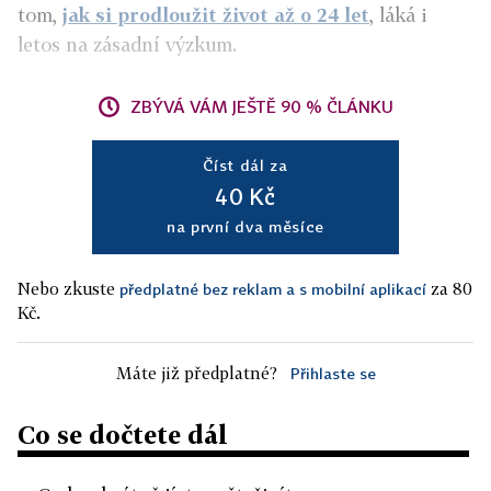
tom,
jak si prodloužit život až o 24 let
, láká i
letos na zásadní výzkum.
ZBÝVÁ VÁM JEŠTĚ 90 % ČLÁNKU
Číst dál za
40 Kč
na první dva měsíce
Nebo zkuste
za 80
předplatné bez reklam a s mobilní aplikací
Kč.
Máte již předplatné?
Přihlaste se
Co se dočtete dál