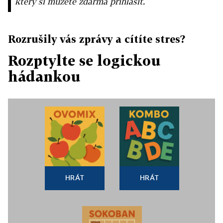
který si můžete zdarma přihlásit.
Rozrušily vás zprávy a cítíte stres?
Rozptylte se logickou
hádankou
HRÁT
HRÁT