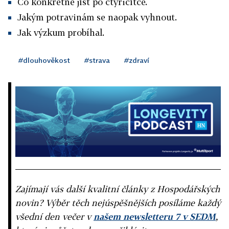
Co konkrétně jíst po čtyřicítce.
Jakým potravinám se naopak vyhnout.
Jak výzkum probíhal.
#dlouhověkost
#strava
#zdraví
Zajímají vás další kvalitní články z Hospodářských
novin? Výběr těch nejúspěšnějších posíláme každý
všední den večer v
našem newsletteru 7 v SEDM
,