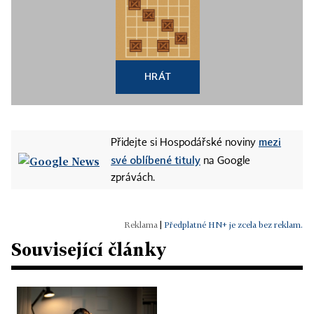
HRÁT
mezi
Přidejte si Hospodářské noviny
své oblíbené tituly
na Google
zprávách.
|
Předplatné HN+ je zcela bez reklam.
Související články