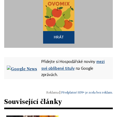
HRÁT
mezi
Přidejte si Hospodářské noviny
své oblíbené tituly
na Google
zprávách.
|
Předplatné HN+ je zcela bez reklam.
Související články