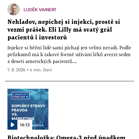
LUDĚK VAINERT
Nehladov, nepíchej si injekci, prostě si
vezmi prášek. Eli Lilly má svatý grál
pacientů i investorů
Injekce si běžní lidé sami píchají jen velmi neradi. Podle
průzkumů má k takové formě užívání léků averzi sedm
z deseti amerických pacientů....
7. 8. 2026 ▪ 4 min. čtení
16:13
Biotechnoložka: Omega-3 před úpadkem