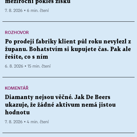
meziroční pokles zisků
7. 8. 2026 ▪ 6 min. čtení
ROZHOVOR
Po prodeji fabriky klient půl roku nevylezl z
županu. Bohatstvím si kupujete čas. Pak ale
řešíte, co s ním
6. 8. 2026 ▪ 15 min. čtení
KOMENTÁŘ
Diamanty nejsou věčné. Jak De Beers
ukazuje, že žádné aktivum nemá jistou
hodnotu
7. 8. 2026 ▪ 4 min. čtení