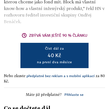
kterou chceme jako fond mít. Block má vlastní
know-how a vlastní inženýrský produkt,“ řekl HN v
rozhovoru ředitel investiční skupiny Ondřej
Benáček.
ZBÝVÁ VÁM JEŠTĚ 90 % ČLÁNKU
Číst dál za
40 Kč
na první dva měsíce
Nebo zkuste
za 80
předplatné bez reklam a s mobilní aplikací
Kč.
Máte již předplatné?
Přihlaste se
Co se dočtete dál