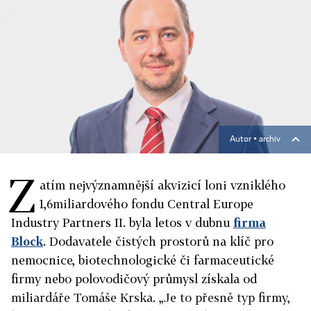
Autor ▪
archiv
Z
atím nejvýznamnější akvizicí loni vzniklého
1,6miliardového fondu Central Europe
Industry Partners II. byla letos v dubnu
firma
Block
. Dodavatele čistých prostorů na klíč pro
nemocnice, biotechnologické či farmaceutické
firmy nebo polovodičový průmysl získala od
miliardáře Tomáše Krska. „Je to přesně typ firmy,