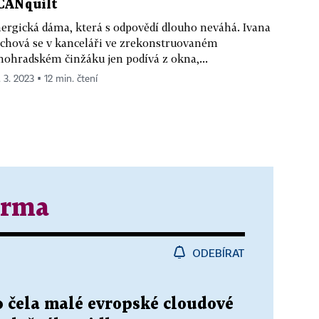
CANquilt
ergická dáma, která s odpovědí dlouho neváhá. Ivana
chová se v kanceláři ve zrekonstruovaném
nohradském činžáku jen podívá z okna,...
. 3. 2023 ▪ 12 min. čtení
irma
ODEBÍRAT
o čela malé evropské cloudové