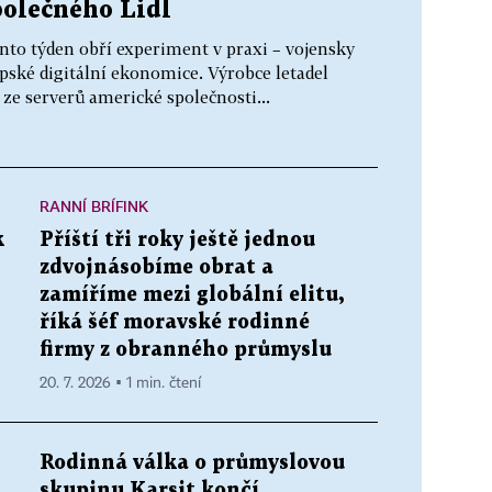
polečného Lidl
tento týden obří experiment v praxi – vojensky
ské digitální ekonomice. Výrobce letadel
 ze serverů americké společnosti...
RANNÍ BRÍFINK
k
Příští tři roky ještě jednou
zdvojnásobíme obrat a
zamíříme mezi globální elitu,
říká šéf moravské rodinné
firmy z obranného průmyslu
20. 7. 2026 ▪ 1 min. čtení
Rodinná válka o průmyslovou
skupinu Karsit končí.