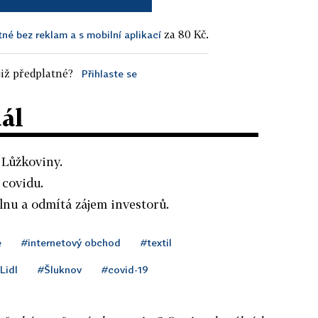
za 80 Kč.
tné bez reklam a s mobilní aplikací
iž předplatné?
Přihlaste se
dál
 Lůžkoviny.
covidu.
ílnu a odmítá zájem investorů.
e
#internetový obchod
#textil
Lidl
#Šluknov
#covid-19