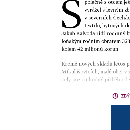
S
polečně s otcem ješ
vyrážel s levným z
v severních Čechách
textilu, bytových d
Jakub Kalvoda řídí rodinný b
loňským ročním obratem 323
kolem 42 milionů korun.
Kromě nových skladů letos při
Mikulášovicích, malé obci v 
celý pozoruhodný příběh ode
ZBÝ