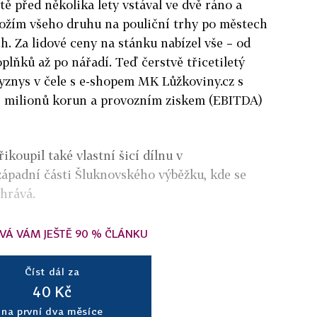
tě před několika lety vstával ve dvě ráno a
božím všeho druhu na pouliční trhy po městech
. Za lidové ceny na stánku nabízel vše – od
oplňků až po nářadí. Teď čerstvě třicetiletý
yznys v čele s e-shopem MK Lůžkoviny.cz s
 milionů korun a provozním ziskem (EBITDA)
koupil také vlastní šicí dílnu v
západní části Šluknovského výběžku, kde se
hrává.
VÁ VÁM JEŠTĚ 90 % ČLÁNKU
Číst dál za
40 Kč
na první dva měsíce