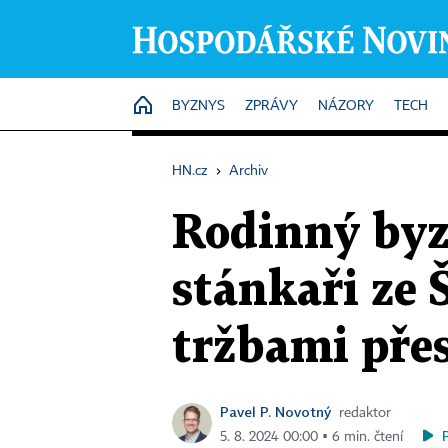
HOME
BYZNYS
ZPRÁVY
NÁZORY
TECH
HN.cz
›
Archiv
Rodinný byz
stánkaři ze 
tržbami pře
Pavel P. Novotný
redaktor
5. 8. 2024 00:00 ▪ 6 min. čtení