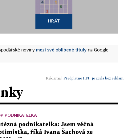
HRÁT
mezi své oblíbené tituly
ospodářské noviny
na Google
|
Předplatné HN+ je zcela bez reklam.
ánky
OP PODNIKATELKA
ítězná podnikatelka: Jsem věčná
ptimistka, říká Ivana Šachová ze