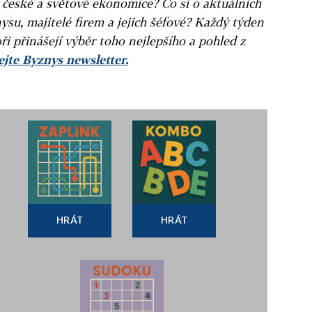
v české a světové ekonomice? Co si o aktuálních
ysu, majitelé firem a jejich šéfové? Každý týden
ři přinášejí výběr toho nejlepšího a pohled z
jte Byznys newsletter.
HRÁT
HRÁT