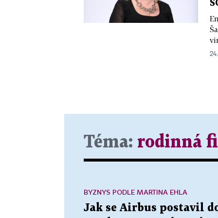
S
En
Ša
vi
24
Téma:
rodinná f
BYZNYS PODLE MARTINA EHLA
Jak se Airbus postavil d