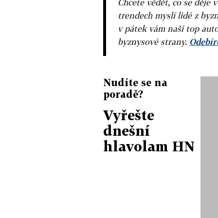
Chcete vědět, co se děje 
trendech myslí lidé z byzn
v pátek vám naši top auto
byznysové strany.
Odebíre
Nudíte se na
poradě?
Vyřešte
dnešní
hlavolam HN