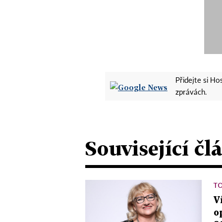
Přidejte si H
zprávách.
Související čl
T
V
o