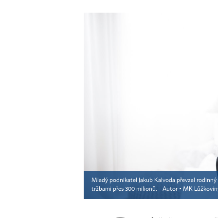
Mladý podnikatel Jakub Kalvoda převzal rodinný 
tržbami přes 300 milionů.
Autor ▪
MK Lůžkovin