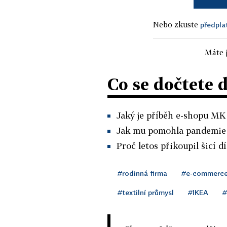
Nebo zkuste
předpla
Máte j
Co se dočtete 
Jaký je příběh e-shopu MK
Jak mu pomohla pandemie 
Proč letos přikoupil šicí d
#rodinná firma
#e-commerc
#textilní průmysl
#IKEA
#