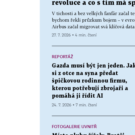
revoluce a co s tím má s
V tichosti a bez velkých fanfár začal 
bychom řekli průzkum bojem – v evrop
Airbus začal migrovat svá klíčová data
27. 7. 2026 ▪ 4 min. čtení
REPORTÁŽ
Gazda musí být jen jeden. Ja
si z otce na syna předat
špičkovou rodinnou firmu,
kterou potřebují zbrojaři a
pomáhá ji řídit AI
24. 7. 2026 ▪ 7 min. čtení
FOTOGALERIE UVNITŘ