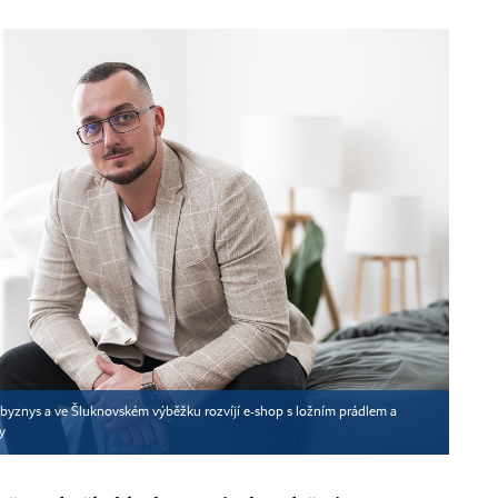
byznys a ve Šluknovském výběžku rozvíjí e-shop s ložním prádlem a
y