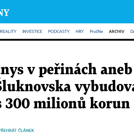
ARCHIV
REALITY
INVESTICE
PODCASTY
HRY
PročNe
D
nys v peřinách aneb
Šluknovska vybudova
s 300 milionů korun
PŘEHRÁT ČLÁNEK