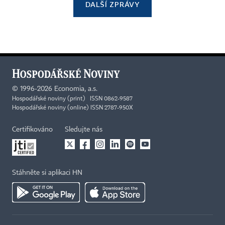
DALŠÍ ZPRÁVY
©
1996-2026
Economia, a.s.
Hospodářské noviny (print) ISSN 0862-9587
Hospodářské noviny (online) ISSN 2787-950X
Certifikováno
Sledujte nás
Stáhněte si aplikaci HN