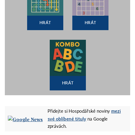
HRÁT
HRÁT
HRÁT
mezi
Přidejte si Hospodářské noviny
své oblíbené tituly
na Google
zprávách.