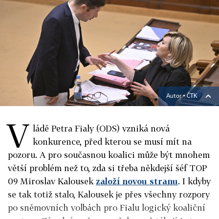
Autor ▪
ČTK
V
ládě Petra Fialy (ODS) vzniká nová
konkurence, před kterou se musí mít na
pozoru. A pro současnou koalici může být mnohem
větší problém než to, zda si třeba někdejší šéf TOP
09 Miroslav Kalousek
založí novou stranu
. I kdyby
se tak totiž stalo, Kalousek je přes všechny rozpory
po sněmovních volbách pro Fialu logický koaliční