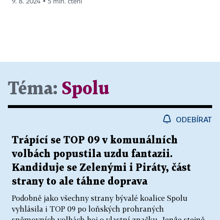
9. 8. 2024 ▪ 5 min. čtení
Téma:
Spolu
ODEBÍRAT
Trápící se TOP 09 v komunálních
volbách popustila uzdu fantazii.
Kandiduje se Zelenými i Piráty, část
strany to ale táhne doprava
Podobně jako všechny strany bývalé koalice Spolu
vyhlásila i TOP 09 po loňských prohraných
sněmovních volbách boj o vlastní značku. Jenže stejně