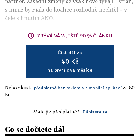
partner. Zásadní změny se však nově týkají i stran,
s nimiž by Fiala do koalice rozhodně nechtěl – v
čele s hnutím ANO.
ZBÝVÁ VÁM JEŠTĚ 90 % ČLÁNKU
Číst dál za
40 Kč
na první dva měsíce
Nebo zkuste
za 80
předplatné bez reklam a s mobilní aplikací
Kč.
Máte již předplatné?
Přihlaste se
Co se dočtete dál