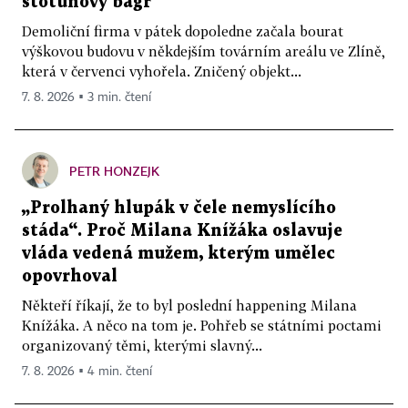
stotunový bagr
Demoliční firma v pátek dopoledne začala bourat
výškovou budovu v někdejším továrním areálu ve Zlíně,
která v červenci vyhořela. Zničený objekt...
7. 8. 2026 ▪ 3 min. čtení
PETR HONZEJK
„Prolhaný hlupák v čele nemyslícího
stáda“. Proč Milana Knížáka oslavuje
vláda vedená mužem, kterým umělec
opovrhoval
Někteří říkají, že to byl poslední happening Milana
Knížáka. A něco na tom je. Pohřeb se státními poctami
organizovaný těmi, kterými slavný...
7. 8. 2026 ▪ 4 min. čtení