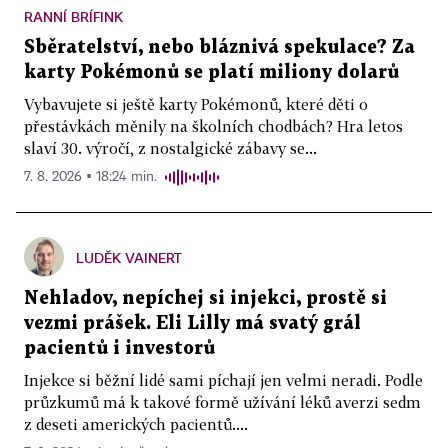
RANNÍ BRÍFINK
Sběratelství, nebo bláznivá spekulace? Za
karty Pokémonů se platí miliony dolarů
Vybavujete si ještě karty Pokémonů, které děti o
přestávkách měnily na školních chodbách? Hra letos
slaví 30. výročí, z nostalgické zábavy se...
7. 8. 2026 ▪ 18:24 min.
LUDĚK VAINERT
Nehladov, nepíchej si injekci, prostě si
vezmi prášek. Eli Lilly má svatý grál
pacientů i investorů
Injekce si běžní lidé sami píchají jen velmi neradi. Podle
průzkumů má k takové formě užívání léků averzi sedm
z deseti amerických pacientů....