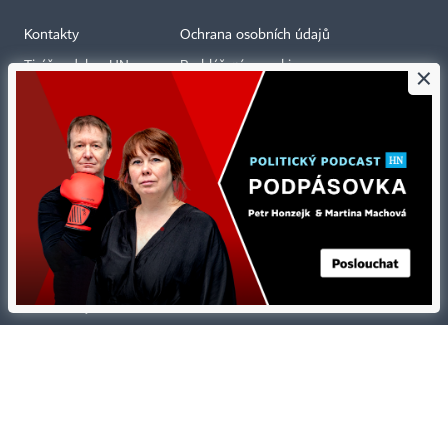
Kontakty
Ochrana osobních údajů
Tiráž redakce HN
Prohlášení o cookies
×
Economia
Nastavení soukromí
Kariéra v HN
Všeobecné smluvní podmínky
Ceník inzerce
Koupit / darovat předplatné
Eventy
Newslettery
RSS kanály
Autorská práva vykonává vydavatel. Bez písemného svolení vydavatele je
zakázáno jakékoli užití částí nebo celku díla, zejména rozmnožování a šíření
jakýmkoli způsobem, mechanickým nebo elektronickým, v českém nebo
jiném jazyce. Bez souhlasu vydavatele je zakázáno též rozmnožování