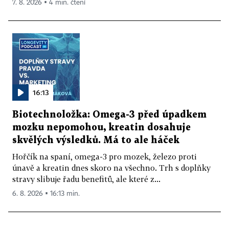
7. 8. 2026 ▪ 4 min. čtení
16:13
Biotechnoložka: Omega-3 před úpadkem
mozku nepomohou, kreatin dosahuje
skvělých výsledků. Má to ale háček
Hořčík na spaní, omega-3 pro mozek, železo proti
únavě a kreatin dnes skoro na všechno. Trh s doplňky
stravy slibuje řadu benefitů, ale které z...
6. 8. 2026 ▪ 16:13 min.