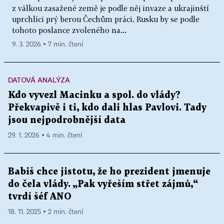
z válkou zasažené země je podle něj invaze a ukrajinští
uprchlíci prý berou Čechům práci. Rusku by se podle
tohoto poslance zvoleného na...
9. 3. 2026 ▪ 7 min. čtení
DATOVÁ ANALÝZA
Kdo vyvezl Macinku a spol. do vlády?
Překvapivě i ti, kdo dali hlas Pavlovi. Tady
jsou nejpodrobnější data
29. 1. 2026 ▪ 4 min. čtení
Babiš chce jistotu, že ho prezident jmenuje
do čela vlády. „Pak vyřeším střet zájmů,“
tvrdí šéf ANO
18. 11. 2025 ▪ 2 min. čtení