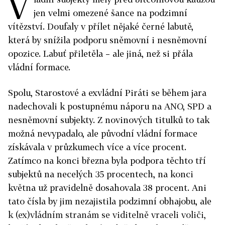
V
jen velmi omezené šance na podzimní
vítězství. Doufaly v přílet nějaké černé labutě,
která by snížila podporu sněmovní i nesněmovní
opozice. Labuť přiletěla – ale jiná, než si přála
vládní formace.
Spolu, Starostové a exvládní Piráti se během jara
nadechovali k postupnému náporu na ANO, SPD a
nesněmovní subjekty. Z novinových titulků to tak
možná nevypadalo, ale původní vládní formace
získávala v průzkumech více a více procent.
Zatímco na konci března byla podpora těchto tří
subjektů na necelých 35 procentech, na konci
května už pravidelně dosahovala 38 procent. Ani
tato čísla by jim nezajistila podzimní obhajobu, ale
k (ex)vládním stranám se viditelně vraceli voliči,