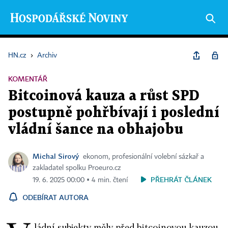
HN.cz
›
Archiv
KOMENTÁŘ
Bitcoinová kauza a růst SPD
postupně pohřbívají i poslední
vládní šance na obhajobu
Michal Sirový
ekonom, profesionální volební sázkař a
zakladatel spolku Proeuro.cz
PŘEHRÁT ČLÁNEK
19. 6. 2025 00:00 ▪ 4 min. čtení
ODEBÍRAT AUTORA
ládní subjekty měly před bitcoinovou kauzou