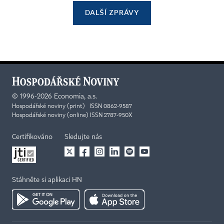
DALŠÍ ZPRÁVY
©
1996-2026
Economia, a.s.
Hospodářské noviny (print) ISSN 0862-9587
Hospodářské noviny (online) ISSN 2787-950X
Certifikováno
Sledujte nás
Stáhněte si aplikaci HN