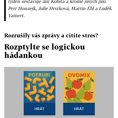
týden sestavuje Jan Kubita a kromě jiných píší
Petr Honzejk, Julie Hrstková, Martin Ehl a Luděk
Vainert.
Rozrušily vás zprávy a cítíte stres?
Rozptylte se logickou
hádankou
HRÁT
HRÁT