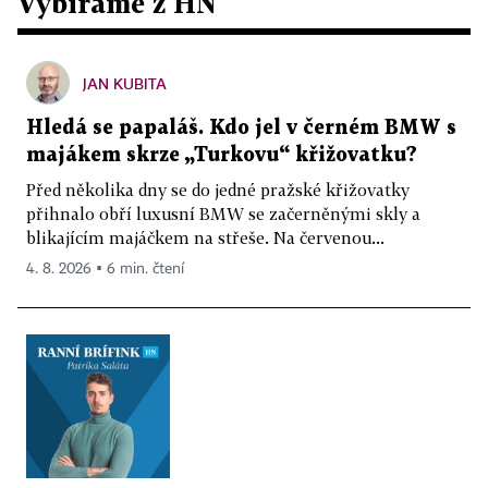
Vybíráme z HN
JAN KUBITA
Hledá se papaláš. Kdo jel v černém BMW s
majákem skrze „Turkovu“ křižovatku?
Před několika dny se do jedné pražské křižovatky
přihnalo obří luxusní BMW se začerněnými skly a
blikajícím majáčkem na střeše. Na červenou...
4. 8. 2026 ▪ 6 min. čtení