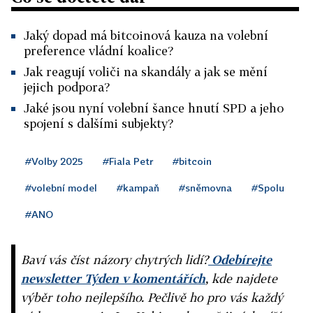
Jaký dopad má bitcoinová kauza na volební
preference vládní koalice?
Jak reagují voliči na skandály a jak se mění
jejich podpora?
Jaké jsou nyní volební šance hnutí SPD a jeho
spojení s dalšími subjekty?
#Volby 2025
#Fiala Petr
#bitcoin
#volební model
#kampaň
#sněmovna
#Spolu
#ANO
Baví vás číst názory chytrých lidí?
Odebírejte
newsletter Týden v komentářích
, kde najdete
výběr toho nejlepšího. Pečlivě ho pro vás každý