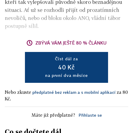
kteří tak vylepšovali původně skoro beznadějnou
situaci. Ať už se rozhodli přijít od prozatímních
nevoličů, nebo od bloku okolo ANO, vládní tábor
postupně sílil.
ZBÝVÁ VÁM JEŠTĚ 80 % ČLÁNKU
Číst dál za
40 Kč
na první dva měsíce
Nebo zkuste
za 80
předplatné bez reklam a s mobilní aplikací
Kč.
Máte již předplatné?
Přihlaste se
Co se dočtete dál