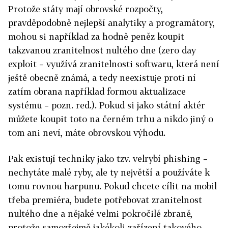
Protože státy mají obrovské rozpočty,
pravděpodobně nejlepší analytiky a programátory,
mohou si například za hodně peněz koupit
takzvanou zranitelnost nultého dne (zero day
exploit – využívá zranitelnosti softwaru, která není
ještě obecně známá, a tedy neexistuje proti ní
zatím obrana například formou aktualizace
systému – pozn. red.). Pokud si jako státní aktér
můžete koupit toto na černém trhu a nikdo jiný o
tom ani neví, máte obrovskou výhodu.
Pak existují techniky jako tzv. velrybí phishing –
nechytáte malé ryby, ale ty největší a používáte k
tomu rovnou harpunu. Pokud chcete cílit na mobil
třeba premiéra, budete potřebovat zranitelnost
nultého dne a nějaké velmi pokročilé zbraně,
protože samozřejmě jakékoli zařízení takového