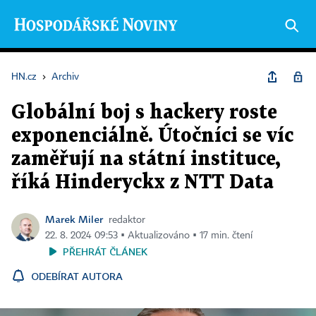
HN.cz
›
Archiv
Globální boj s hackery roste
exponenciálně. Útočníci se víc
zaměřují na státní instituce,
říká Hinderyckx z NTT Data
Marek Miler
redaktor
22. 8. 2024 09:53 ▪ Aktualizováno ▪ 17 min. čtení
PŘEHRÁT ČLÁNEK
ODEBÍRAT AUTORA