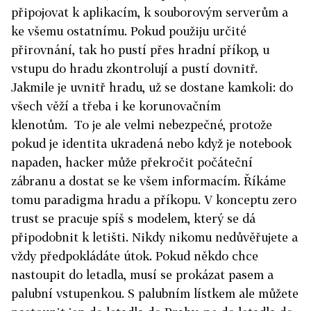
připojovat k aplikacím, k souborovým serverům a
ke všemu ostatnímu. Pokud použiju určité
přirovnání, tak ho pustí přes hradní příkop, u
vstupu do hradu zkontrolují a pustí dovnitř.
Jakmile je uvnitř hradu, už se dostane kamkoli: do
všech věží a třeba i ke korunovačním
klenotům.
To je ale velmi nebezpečné, protože
pokud je identita ukradená nebo když je notebook
napaden, hacker může překročit počáteční
zábranu a dostat se ke všem informacím. Říkáme
tomu paradigma hradu a příkopu. V konceptu zero
trust se pracuje spíš s modelem, který se dá
připodobnit k letišti. Nikdy nikomu nedůvěřujete a
vždy předpokládáte útok. Pokud někdo chce
nastoupit do letadla, musí se prokázat pasem a
palubní vstupenkou. S palubním lístkem ale můžete