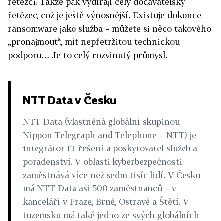
řetězci. Takže pak vydírají celý dodavatelský
řetězec, což je ještě výnosnější. Existuje dokonce
ransomware jako služba – můžete si něco takového
„pronajmout“, mít nepřetržitou technickou
podporu… Je to celý rozvinutý průmysl.
NTT Data v Česku
NTT Data (vlastněná globální skupinou
Nippon Telegraph and Telephone – NTT) je
integrátor IT řešení a poskytovatel služeb a
poradenství. V oblasti kyberbezpečnosti
zaměstnává více než sedm tisíc lidí. V Česku
má NTT Data asi 500 zaměstnanců – v
kanceláří v Praze, Brně, Ostravě a Štětí. V
tuzemsku má také jedno ze svých globálních