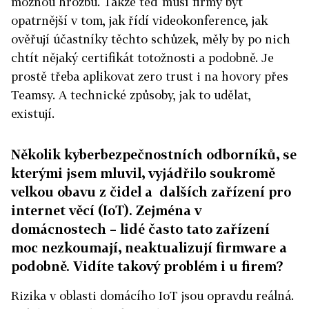
možnou hrozbu. Takže teď musí firmy být
opatrnější v tom, jak řídí videokonference, jak
ověřují účastníky těchto schůzek, měly by po nich
chtít nějaký certifikát totožnosti a podobně. Je
prostě třeba aplikovat zero trust i na hovory přes
Teamsy. A technické způsoby, jak to udělat,
existují.
Několik kyberbezpečnostních odborníků, se
kterými jsem mluvil, vyjádřilo soukromě
velkou obavu z čidel a dalších zařízení pro
internet věcí
(IoT)
. Zejména v
domácnostech – lidé často tato zařízení
moc nezkoumají, neaktualizují firmware a
podobně. Vidíte takový problém i u firem?
Rizika v oblasti domácího IoT jsou opravdu reálná.