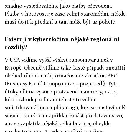
snadno vysledovatelné jako platby převodem.
Platba v hotovosti je zase velmi staromódní, někde
musí dojít k předání a tam může být už policie.
Existují v kyberzločinu nějaké regionální
rozdíly?
V USA vidíme vyšší výskyt ransomwaru než v
Evropě. Obecně vidíme také časté případy zneužití
obchodního e-mailu, označované zkratkou BEC
(Business Email Compromise – pozn. red.). Tyto
útoky cílí na vysoce postavené manažery, na ty,
kdo rozhodují o financích. Je to velmi
sofistikovaná forma phishingu, kdy se nastaví celý
scénář, který má například zmást představenstvo,
aby se zaplatila nějaká velká faktura, obvykle
stovky tisíc eur. A tady se začíná využívat