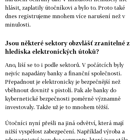
hlásit, zaplatily útočníkovi a bylo to. Proto také
dnes registrujeme mnohem více narušení než v
minulosti.
Jsou některé sektory obzvlášť zranitelné z
hlediska elektronických útoků?
Ano, liší se to i podle sektorů. V počátcích byly
nejvíc napadány banky a finanční společnosti.
Přepadnout je elektronicky je bezpečnější než
vběhnout dovnitř s pistolí. Pak ale banky do
kybernetické bezpečnosti poměrně významně
investovaly. Takže už je to mnohem těžší.
Útočníci nyní přešli na jiná odvětví, která mají
nižší vyspělost zabezpečení. Například výroba a
zdravotnictví jsou dva segmenty, které jsou stále