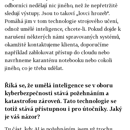
odborníci nedělají nic jiného, než že nepřetržitě
sledují výstupy. Jsou to takoví „lovci hrozeb“.
Pomáhá jim v tom technologie strojového učení,
odnož umělé inteligence, chcete-li.
Pokud dojde k
narušení některých námi spravovaných systémů,
okamžitě kontaktujeme klienta, doporučíme
například zablokovat přístup do cloudu nebo
navrhneme karanténu notebooku nebo cokoli
jiného, co je třeba udělat.
Říká se, že umělá inteligence se v oboru
kyberbezpečnosti stává požehnáním a
katastrofou zároveň. Tato technologie se
totiž stává přístupnou i pro útočníky. Jaký
je váš názor?
Tu část, kdy AI je požehnáním, jsem už trochu