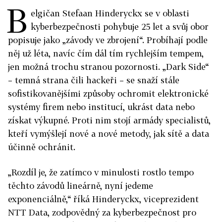
B
elgičan Stefaan Hinderyckx se v oblasti
kyberbezpečnosti pohybuje 25 let a svůj obor
popisuje jako „závody ve zbrojení“. Probíhají podle
něj už léta, navíc čím dál tím rychlejším tempem,
jen možná trochu stranou pozornosti. „Dark Side“
– temná strana čili hackeři – se snaží stále
sofistikovanějšími způsoby ochromit elektronické
systémy firem nebo institucí, ukrást data nebo
získat výkupné. Proti nim stojí armády specialistů,
kteří vymýšlejí nové a nové metody, jak sítě a data
účinně ochránit.
„Rozdíl je, že zatímco v minulosti rostlo tempo
těchto závodů lineárně, nyní jedeme
exponenciálně,“ říká Hinderyckx, viceprezident
NTT Data, zodpovědný za kyberbezpečnost pro