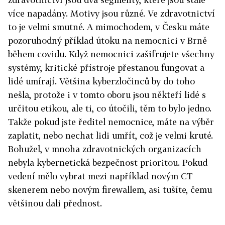
více napadány. Motivy jsou různé. Ve zdravotnictví
to je velmi smutné. A mimochodem, v Česku máte
pozoruhodný příklad útoku na nemocnici v Brně
během covidu. Když nemocnici zašifrujete všechny
systémy, kritické přístroje přestanou fungovat a
lidé umírají. Většina kyberzločinců by do toho
nešla, protože i v tomto oboru jsou někteří lidé s
určitou etikou, ale ti, co útočili, těm to bylo jedno.
Takže pokud jste ředitel nemocnice, máte na výběr
zaplatit, nebo nechat lidi umřít, což je velmi kruté.
Bohužel, v mnoha zdravotnických organizacích
nebyla kybernetická bezpečnost prioritou. Pokud
vedení mělo vybrat mezi například novým CT
skenerem nebo novým firewallem, asi tušíte, čemu
většinou dali přednost.