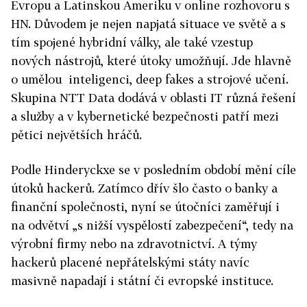
Evropu a Latinskou Ameriku v online rozhovoru s
HN. Důvodem je nejen napjatá situace ve světě a s
tím spojené hybridní války, ale také vzestup
nových nástrojů, které útoky umožňují. Jde hlavně
o umělou inteligenci, deep fakes a strojové učení.
Skupina NTT Data dodává v oblasti IT různá řešení
a služby a v kybernetické bezpečnosti patří mezi
pětici největších hráčů.
Podle Hinderyckxe se v posledním období mění cíle
útoků hackerů. Zatímco dřív šlo často o banky a
finanční společnosti, nyní se útočníci zaměřují i
na odvětví „s nižší vyspělostí zabezpečení“, tedy na
výrobní firmy nebo na zdravotnictví. A týmy
hackerů placené nepřátelskými státy navíc
masivně napadají i státní či evropské instituce.