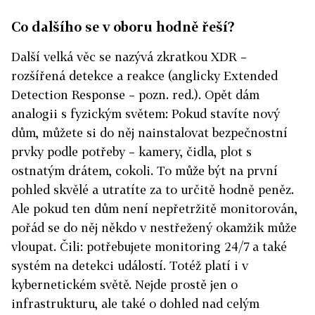
Co dalšího se v oboru hodně řeší?
Další velká věc se nazývá zkratkou XDR –
rozšířená detekce a reakce (anglicky Extended
Detection Response – pozn. red.). Opět dám
analogii s fyzickým světem: Pokud stavíte nový
dům, můžete si do něj nainstalovat bezpečnostní
prvky podle potřeby – kamery, čidla, plot s
ostnatým drátem, cokoli. To může být na první
pohled skvělé a utratíte za to určitě hodně peněz.
Ale pokud ten dům není nepřetržitě monitorován,
pořád se do něj někdo v nestřežený okamžik může
vloupat. Čili: potřebujete monitoring 24/7 a také
systém na detekci událostí. Totéž platí i v
kybernetickém světě. Nejde prostě jen o
infrastrukturu, ale také o dohled nad celým