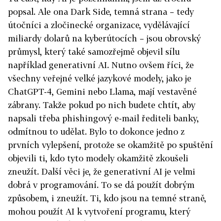
popsal. Ale ona Dark Side, temná strana – tedy
útočníci a zločinecké organizace, vydělávající
miliardy dolarů na kyberútocích – jsou obrovský
průmysl, který také samozřejmě objevil sílu
například generativní AI. Nutno ovšem říci, že
všechny veřejné velké jazykové modely, jako je
ChatGPT-4, Gemini nebo Llama, mají vestavěné
zábrany. Takže pokud po nich budete chtít, aby
napsali třeba phishingový e-mail řediteli banky,
odmítnou to udělat. Bylo to dokonce jedno z
prvních vylepšení, protože se okamžitě po spuštění
objevili ti, kdo tyto modely okamžitě zkoušeli
zneužít. Další věci je, že generativní AI je velmi
dobrá v programování. To se dá použít dobrým
způsobem, i zneužít. Ti, kdo jsou na temné straně,
mohou použít AI k vytvoření programu, který