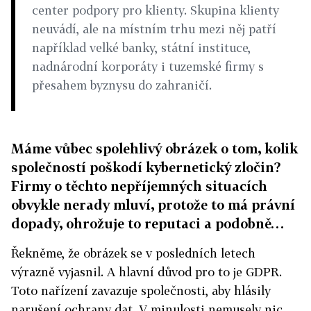
center podpory pro klienty. Skupina klienty
neuvádí, ale na místním trhu mezi něj patří
například velké banky, státní instituce,
nadnárodní korporáty i tuzemské firmy s
přesahem byznysu do zahraničí.
Máme vůbec spolehlivý obrázek o tom, kolik
společností poškodí kybernetický zločin?
Firmy o těchto nepříjemných situacích
obvykle nerady mluví, protože to má právní
dopady, ohrožuje to reputaci a podobně…
Řekněme, že obrázek se v posledních letech
výrazně vyjasnil. A hlavní důvod pro to je GDPR.
Toto nařízení zavazuje společnosti, aby hlásily
narušení ochrany dat. V minulosti nemusely nic