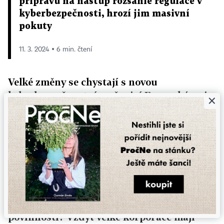
přípravu na nástup rozsáhlé regulace v
kyberbezpečnosti, hrozí jim masivní
pokuty
11. 3. 2024 ▪ 6 min. čtení
Velké změny se chystají s novou
kyberbezpečnostní
směrnicí Evropské unie,
×
označovanou zkratkou NIS2.
Až se tato
směrnice za několik měsíců převede do
českých zákonů, přinese nové povinnosti
asi pro čtyři tisíce firem. Budou muset
přijmout nové postupy, vytvořit týmy
expertů, hlásit incidenty a podobně. Dá se
říci, že menší firmy jsou v Česku zatím
pozadu v přípravách na tyto nové
povinnosti? Vždyť velké korporace mají