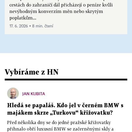
cestách do zahraničí dál přicházejí o peníze kvůli
nevýhodným konverzím měn nebo skrytým
poplatkům...
17. 6. 2026 ▪ 8 min. čtení
Vybíráme z HN
JAN KUBITA
Hledá se papaláš. Kdo jel v černém BMW s
majákem skrze „Turkovu“ křižovatku?
Před několika dny se do jedné pražské křižovatky
přihnalo obří luxusní BMW se začerněnými skly a