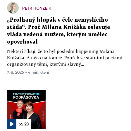
PETR HONZEJK
„Prolhaný hlupák v čele nemyslícího
stáda“. Proč Milana Knížáka oslavuje
vláda vedená mužem, kterým umělec
opovrhoval
Někteří říkají, že to byl poslední happening Milana
Knížáka. A něco na tom je. Pohřeb se státními poctami
organizovaný těmi, kterými slavný...
7. 8. 2026 ▪ 4 min. čtení
55:23