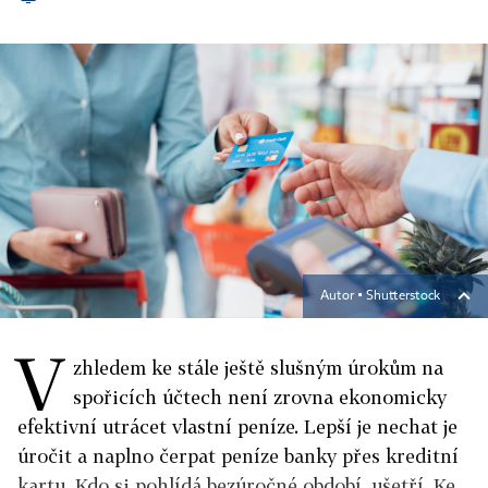
Autor ▪
Shutterstock
V
zhledem ke stále ještě slušným úrokům na
spořicích účtech není zrovna ekonomicky
efektivní utrácet vlastní peníze. Lepší je nechat je
úročit a naplno čerpat peníze banky přes kreditní
kartu. Kdo si pohlídá bezúročné období, ušetří. Ke