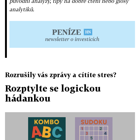
původní analýzy, tipy na dobré čtení nebo glosy
analytiků.
Rozrušily vás zprávy a cítíte stres?
Rozptylte se logickou
hádankou