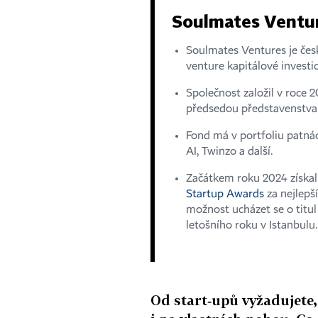
Soulmates Ventu
Soulmates Ventures je česk
venture kapitálové investic
Společnost založil v roce 
předsedou představenstva
Fond má v portfoliu patnác
AI, Twinzo a další.
Začátkem roku 2024 získa
Startup Awards
za nejlepš
možnost ucházet se o titul
letošního roku v Istanbulu.
Od start‑upů vyžadujete, 