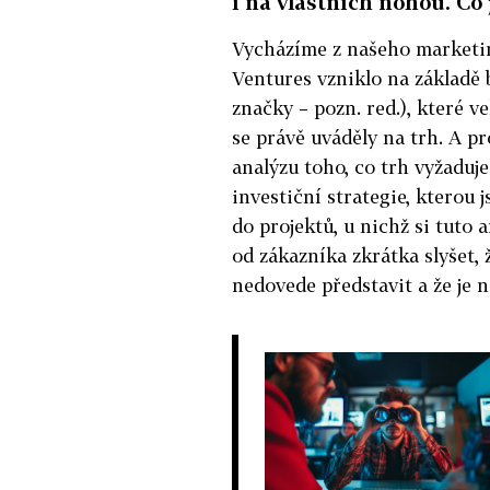
i na vlastních nohou. Co
Vycházíme z našeho marketi
Ventures vzniklo na základě 
značky – pozn. red.), které v
se právě uváděly na trh. A pr
analýzu toho, co trh vyžaduje
investiční strategie, kterou 
do projektů, u nichž si tuto
od zákazníka zkrátka slyšet, 
nedovede představit a že je n