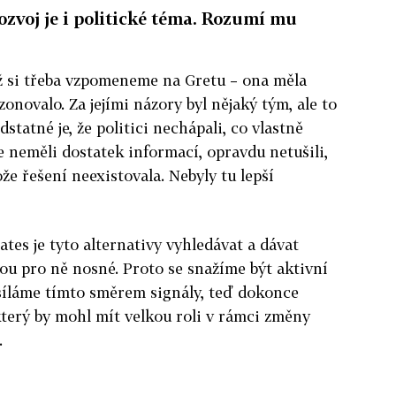
zvoj je i politické téma. Rozumí mu
yž si třeba vzpomeneme na Gretu – ona měla
ezonovalo. Za jejími názory byl nějaký tým, ale to
tatné je, že politici nechápali, co vlastně
 že neměli dostatek informací, opravdu netušili,
ože řešení neexistovala. Nebyly tu lepší
es je tyto alternativy vyhledávat a dávat
sou pro ně nosné. Proto se snažíme být aktivní
síláme tímto směrem signály, teď dokonce
který by mohl mít velkou roli v rámci změny
.