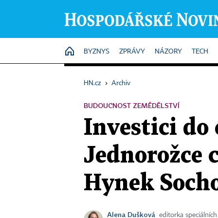
HOME
BYZNYS
ZPRÁVY
NÁZORY
TECH
HN.cz
›
Archiv
BUDOUCNOST ZEMĚDĚLSTVÍ
Investici do
Jednorožce c
Hynek Soch
Alena Dušková
editorka speciálních