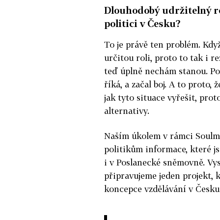
Dlouhodobý udržitelný ro
politici v Česku?
To je právě ten problém. Kd
určitou roli, proto to tak i r
teď úplně nechám stanou. Pods
říká, a začal boj. A to proto,
jak tyto situace vyřešit, prot
alternativy.
Naším úkolem v rámci Soulmat
politikům informace, které j
i v Poslanecké sněmovně. Vy
připravujeme jeden projekt, 
koncepce vzdělávání v Česku