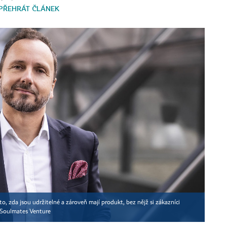
PŘEHRÁT ČLÁNEK
o, zda jsou udržitelné a zároveň mají produkt, bez nějž si zákazníci
Soulmates Venture