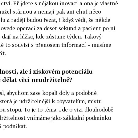
ctví. Přijdete s nějakou inovací a ona je vlastně
užel stárnou a nemají pak ani chuť něco
 a raději budou řezat, i když vědí, že někde
provede operaci za deset sekund a pacient po ní
 dají na lůžko, kde zůstane týden. Takový
ně to souvisí s přenosem informací – musíme
it.
lnosti, ale i ziskovém potenciálu
 dělat věci neudržitelně?
l, abychom zase kopali doly a podobně.
terá je udržitelnější k obyvatelům, místu
ou stopu. To je to téma. Jde o vizi dlouhodobě
udržitelnost vnímáme jako základní podmínku
 podnikat.