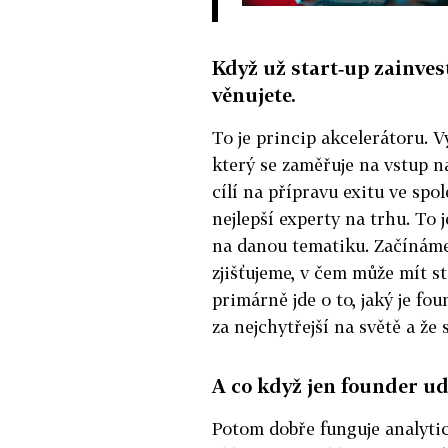
Když už start‑up zainvest
věnujete.
To je princip akcelerátoru. Vy
který se zaměřuje na vstup na
cílí na přípravu exitu ve sp
nejlepší experty na trhu. To 
na danou tematiku. Začínáme
zjišťujeme, v čem může mít st
primárně jde o to, jaký je fou
za nejchytřejší na světě a že
A co když jen founder u
Potom dobře funguje analytic