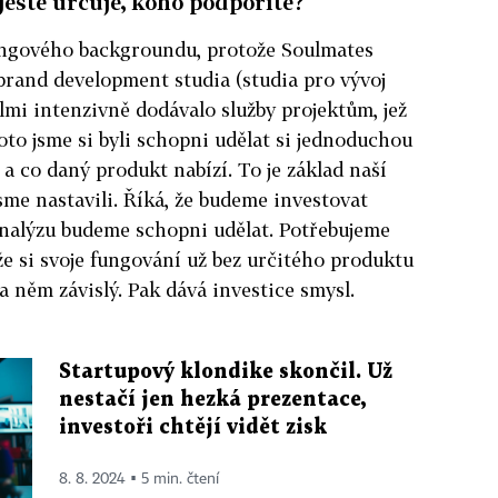
 ještě určuje, koho podpoříte?
ngového backgroundu, protože Soulmates
brand development studia (studia pro vývoj
elmi intenzivně dodávalo služby projektům, jež
oto jsme si byli schopni udělat si jednoduchou
 a co daný produkt nabízí. To je základ naší
jsme nastavili. Říká, že budeme investovat
 analýzu budeme schopni udělat. Potřebujeme
že si svoje fungování už bez určitého produktu
a něm závislý. Pak dává investice smysl.
Startupový klondike skončil. Už
nestačí jen hezká prezentace,
investoři chtějí vidět zisk
8. 8. 2024 ▪ 5 min. čtení