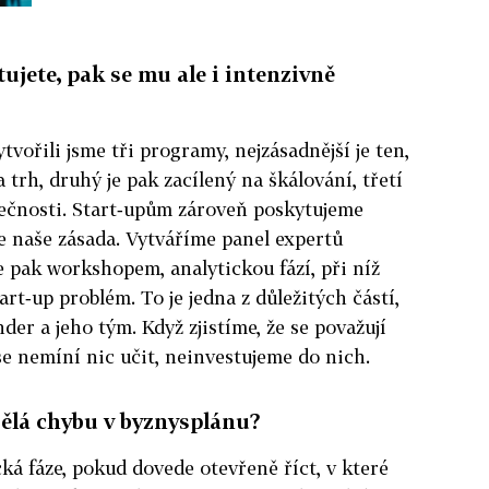
ujete, pak se mu ale i intenzivně
tvořili jsme tři programy, nejzásadnější je ten,
 trh, druhý je pak zacílený na škálování, třetí
olečnosti. Start‑upům zároveň poskytujeme
je naše zásada. Vytváříme panel expertů
 pak workshopem, analytickou fází, při níž
art‑up problém. To je jedna z důležitých částí,
nder a jeho tým. Když zjistíme, že se považují
 se nemíní nic učit, neinvestujeme do nich.
dělá chybu v byznysplánu?
ká fáze, pokud dovede otevřeně říct, v které