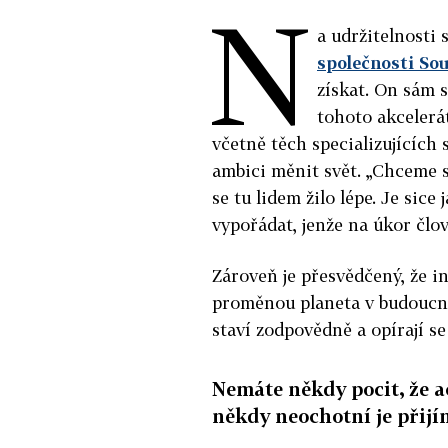
N
a udržitelnosti 
společnosti So
získat. On sám s
tohoto akcelerá
včetně těch specializujících 
ambici měnit svět. „Chceme s
se tu lidem žilo lépe. Je sic
vypořádat, jenže na úkor člo
Zároveň je přesvědčený, že i
proměnou planeta v budoucno
staví zodpovědně a opírají se
Nemáte někdy pocit, že a
někdy neochotní je přijí