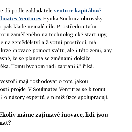
se dá podle zakladatele
venture kapitálové
ulmates Ventures
Hynka Sochora obrovsky
i pak klade nemalé cíle. Prostřednictvím
toru zaměřeného na technologické start‑upy,
se na zemědělství a životní prostředí, má
krze inovace pomoct světu, ale i této zemi, aby
e jasné, že se planeta se změnami dokáže
věka. Tomu bychom rádi zabránili,“ říká.
nvestoři mají rozhodovat o tom, jakou
sti projde. V Soulmates Ventures se k tomu
 i o názory expertů, s nimiž úzce spolupracují.
čkoliv máme zajímavé inovace, lidi jsou
mat?