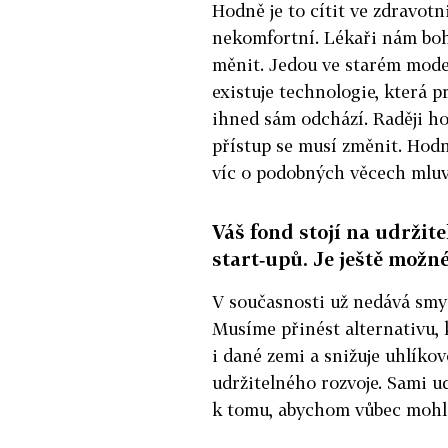
Hodně je to cítit ve zdravotni
nekomfortní. Lékaři nám boh
měnit. Jedou ve starém modelu
existuje technologie, která 
ihned sám odchází. Raději ho
přístup se musí změnit. Hod
víc o podobných věcech mluv
Váš fond stojí na udržite
start‑upů. Je ještě možné
V současnosti už nedává smys
Musíme přinést alternativu, k
i dané zemi a snižuje uhlíkov
udržitelného rozvoje. Sami 
k tomu, abychom vůbec mohli