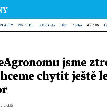
ARCHIV
REALITY
INVESTICE
PODCASTY
HRY
PročNe
D
 eAgronomu jsme ztro
hceme chytit ještě le
or
 projektů